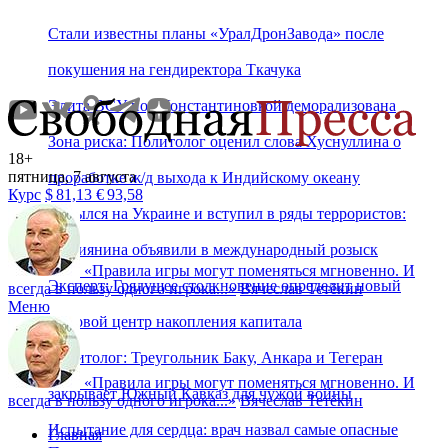
Стали известны планы «УралДронЗавода» после
покушения на гендиректора Ткачука
Элита ВСУ под Константиновкой деморализована
Зона риска: Политолог оценил слова Хуснуллина о
18+
пятница, 7 августа
проработке ж/д выхода к Индийскому океану
Курс
$
81,13
€
93,58
Скрылся на Украине и вступил в ряды террористов:
россиянина объявили в международный розыск
«
Правила игры могут поменяться мгновенно. И
Эксперт: Грядущее столкновение определит новый
всегда в пользу одного игрока...
»
Вячеслав Тетёкин
Меню
мировой центр накопления капитала
Политолог: Треугольник Баку, Анкара и Тегеран
«
Правила игры могут поменяться мгновенно. И
закрывает Южный Кавказ для чужой войны
всегда в пользу одного игрока...
»
Вячеслав Тетёкин
Испытание для сердца: врач назвал самые опасные
Главная