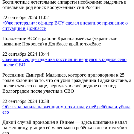
Беспилотные летательные аппараты необходимо выделить в
отдельный род войск вооружённых сил России
22 сентября 2024 11:02
«Уже потеряли»: офицер ВСУ сделал внезапное признание о
ситуации в Донбассе
Положение ВСУ в районе Красноармейска (украинское
название Покровск) в Донбассе крайне тяжёлое
22 сентября 2024 10:44
Съевший сердце таджика россиянин вернулся в родное село
после СВО
Россиянин Дмитрий Малышев, которого приговорили к 25
годам колонии за то, что он убил гражданина Таджикистана, а
после съел его сердце, вернулся в своё родное село под
Волгоградом после участия в СВО
22 сентября 2024 10:38
Обезьяна напала на женщину, похитила у неё ребёнка и убила
его
Дикий случай произошёл в Гвинее — здесь шимпанзе напал
на женщину, утащил её маленького ребёнка в лес и там убил
его