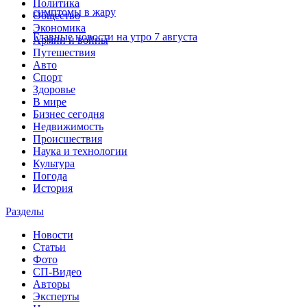
Политика
симптомы в жару
Общество
Экономика
Главные новости на утро 7 августа
Армии и войны
Путешествия
Авто
Спорт
Здоровье
В мире
Бизнес сегодня
Недвижимость
Происшествия
Наука и технологии
Культура
Погода
История
Разделы
Новости
Статьи
Фото
СП-Видео
Авторы
Эксперты