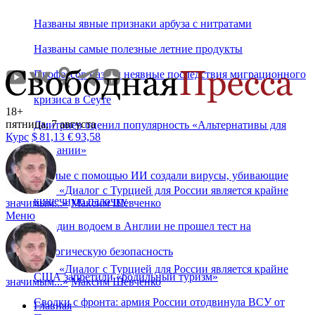
Названы явные признаки арбуза с нитратами
Названы самые полезные летние продукты
Профессор назвал неявные последствия миграционного
кризиса в Сеуте
18+
пятница, 7 августа
Дмитриев оценил популярность «Альтернативы для
Курс
$
81,13
€
93,58
Германии»
Ученые с помощью ИИ создали вирусы, убивающие
«
Диалог с Турцией для России является крайне
кишечную палочку
значимым...
»
Максим Шевченко
Меню
Ни один водоем в Англии не прошел тест на
экологическую безопасность
«
Диалог с Турцией для России является крайне
США запретили «родильный туризм»
значимым...
»
Максим Шевченко
Сводки с фронта: армия России отодвинула ВСУ от
Главная