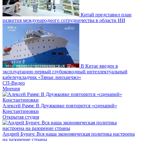
Китай представил план
развития международного сотрудничества в области ИИ
В Китае введен в
эксплуатацию первый глубоководный интеллектуальный
кабелеукладчик «Тяньи линханчжэ»
СП-Видео
Мнения
Алексей Рамм: В Дружковке повторится «сценарий»
Константиновки
Открытая студия
Андрей Бунич: Вся наша экономическая политика настроена
на разорение страны