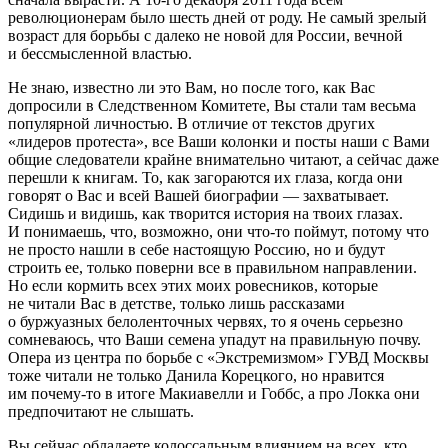
революционерам было шесть дней от роду. Не самый зрелый
возраст для борьбы с далеко не новой для России, вечной
и бессмысленной властью.
Не знаю, известно ли это Вам, но после того, как Вас
допросили в Следственном Комитете, Вы стали там весьма
популярной личностью. В отличие от текстов других
«лидеров протеста», все Ваши колонки и посты наши с Вами
общие следователи крайне внимательно читают, а сейчас даже
перешли к книгам. То, как загораются их глаза, когда они
говорят о Вас и всей Вашей биографии — захватывает.
Сидишь и видишь, как творится история на твоих глазах.
И понимаешь, что, возможно, они что-то поймут, потому что
не просто нашли в себе настоящую Россию, но и будут
строить ее, только поверни все в правильном направлении.
Но если кормить всех этих моих ровесников, которые
не читали Вас в детстве, только лишь рассказами
о буржуазных белоленточных червях, то я очень серьезно
сомневаюсь, что Ваши семена упадут на правильную почву.
Опера из центра по борьбе с «Экстремизмом» ГУВД Москвы
тоже читали не только Данила Корецкого, но нравится
им почему-то в итоге Макиавелли и Гоббс, а про Локка они
предпочитают не слышать.
Вы сейчас обладаете колоссальным влиянием на всех, кто