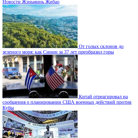
Новости Жэньминь Жибао
От голых склонов до
зеленого моря: как Синин за 37 лет преобразил горы
Китай отреагировал на
сообщения о планировании США военных действий против
Кубы