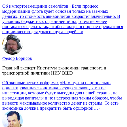
Об импортозамещении самолётов
«Если процесс
модернизации флота будет основан только на заемных
деньгах, то стоимость авиабилетов возрастет значительно. В
условиях бюджетных ограничений надо тем не менее
постараться сделать так, чтобы авиатранспорт не превратился
в привилегию для узкого круга людей…»
Фёдор Борисов
Главный эксперт Института экономики транспорта и
транспортной пилитики НИУ ВШЭ
Об экономических реформах
«Нам нужна национально
ориентированная экономика, осуществляющая такие
инвестиции, которые будут выгодны для нашей страны, не
выводящая капиталы и не настроенная таким образом, чтобы
вывести максимальное количество денег из страны. То есть
экономика должна прекратить быть офшорной…»