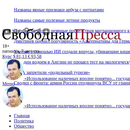
Названы явные признаки арбуза с нитратами
Названы самые полезные летние продукты
Профессор назвал неявные последствия миграционного к
Дмитриев оценил популярность «Альтернативы для Герм
18+
пятница, 7 августа
Ученые с помощью ИИ создали вирусы, убивающие киш
Курс
$
81,13
€
93,58
Ни один водоем в Англии не прошел тест на экологическ
США запретили «родильный туризм»
«
Использование наличных вполне понятно... государ
Сводки с фронта: армия России отодвинула ВСУ от грани
Меню
«
Использование наличных вполне понятно... государ
Главная
Политика
Общество