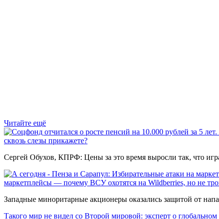
Читайте ещё
сквозь слезы прикажете?
Сергей Обухов, КПРФ: Цены за это время выросли так, что игр
маркетплейсы — почему ВСУ охотятся на Wildberries, но не тр
Западные миноритарные акционеры оказались защитой от нап
Такого мир не видел со Второй мировой: эксперт о глобальном 