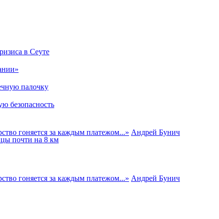
ризиса в Сеуте
ании»
ечную палочку
ую безопасность
ство гоняется за каждым платежом...
»
Андрей Бунич
цы почти на 8 км
ство гоняется за каждым платежом...
»
Андрей Бунич