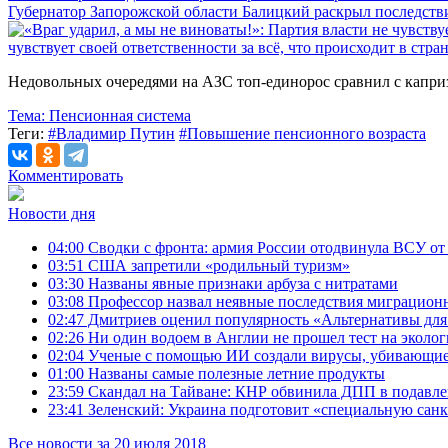
Губернатор Запорожской области Балицкий раскрыл последст
чувствует своей ответственности за всё, что происходит в стра
Недовольных очередями на АЗС топ-единорос сравнил с капр
Тема:
Пенсионная система
Теги:
#Владимир Путин
#Повышение пенсионного возраста
Комментировать
Новости дня
04:00
Сводки с фронта: армия России отодвинула ВСУ от
03:51
США запретили «родильный туризм»
03:30
Названы явные признаки арбуза с нитратами
03:08
Профессор назвал неявные последствия миграционн
02:47
Дмитриев оценил популярность «Альтернативы для
02:26
Ни один водоем в Англии не прошел тест на эколог
02:04
Ученые с помощью ИИ создали вирусы, убивающи
01:00
Названы самые полезные летние продукты
23:59
Скандал на Тайване: КНР обвинила ДПП в подавл
23:41
Зеленский: Украина подготовит «специальную сан
Все новости за 20 июля 2018