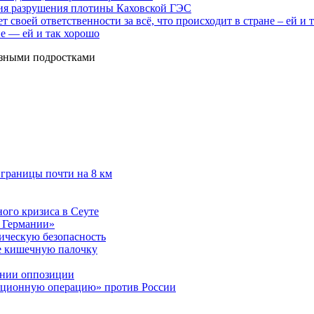
вия разрушения плотины Каховской ГЭС
не — ей и так хорошо
изными подростками
 границы почти на 8 км
ого кризиса в Сеуте
 Германии»
ическую безопасность
е кишечную палочку
ении оппозиции
кционную операцию» против России