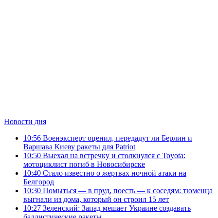
Новости дня
10:56
Военэксперт оценил, передадут ли Берлин и
Варшава Киеву ракеты для Patriot
10:50
Выехал на встречку и столкнулся с Toyota:
мотоциклист погиб в Новосибирске
10:40
Стало известно о жертвах ночной атаки на
Белгород
10:30
Помыться — в пруд, поесть — к соседям: тюменца
выгнали из дома, который он строил 15 лет
10:27
Зеленский: Запад мешает Украине создавать
баллистические ракеты