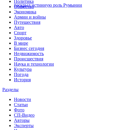
Политика
раскрыл истинную роль Румынии
Общество
Экономика
Армии и войны
Путешествия
Авто
Спорт
Здоровье
В мире
Бизнес сегодня
Недвижимость
Происшествия
Наука и технологии
Культура
Погода
История
Разделы
Новости
Статьи
Фото
СП-Видео
Авторы
Эксперты