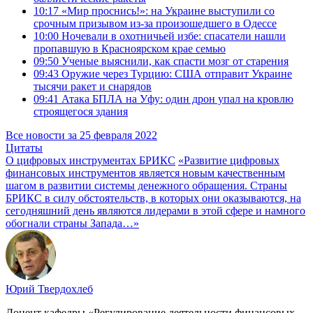
10:17
«Мир проснись!»: на Украине выступили со
срочным призывом из-за произошедшего в Одессе
10:00
Ночевали в охотничьей избе: спасатели нашли
пропавшую в Красноярском крае семью
09:50
Ученые выяснили, как спасти мозг от старения
09:43
Оружие через Турцию: США отправит Украине
тысячи ракет и снарядов
09:41
Атака БПЛА на Уфу: один дрон упал на кровлю
строящегося здания
Все новости за 25 февраля 2022
Цитаты
О цифровых инструментах БРИКС
«Развитие цифровых
финансовых инструментов является новым качественным
шагом в развитии системы денежного обращения. Страны
БРИКС в силу обстоятельств, в которых они оказываются, на
сегодняшний день являются лидерами в этой сфере и намного
обогнали страны Запада…»
Юрий Твердохлеб
Доцент кафедры «Регулирование деятельности финансовых