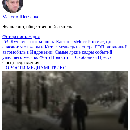
Максим Шевченко
Журналист, общественный деятель
Фоторепортаж дня
53
Лучшие фото за июль: Кастинг «Мисс Россия», где
спасаются от жары в Китае, медведь на опоре ЛЭП, летающий
автомобиль в Индонезии. Самые яркие кадры событий
ушедшего месяца. Фото Новости — Свободная Пресса —
Спецпредложения
НОВОСТИ МЕДИАМЕТРИКС