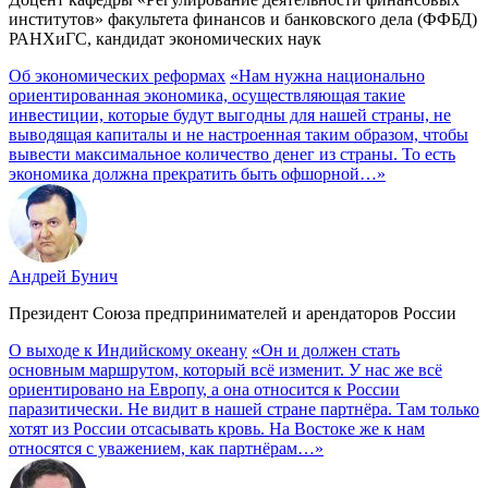
институтов» факультета финансов и банковского дела (ФФБД)
РАНХиГС, кандидат экономических наук
Об экономических реформах
«Нам нужна национально
ориентированная экономика, осуществляющая такие
инвестиции, которые будут выгодны для нашей страны, не
выводящая капиталы и не настроенная таким образом, чтобы
вывести максимальное количество денег из страны. То есть
экономика должна прекратить быть офшорной…»
Андрей Бунич
Президент Союза предпринимателей и арендаторов России
О выходе к Индийскому океану
«Он и должен стать
основным маршрутом, который всё изменит. У нас же всё
ориентировано на Европу, а она относится к России
паразитически. Не видит в нашей стране партнёра. Там только
хотят из России отсасывать кровь. На Востоке же к нам
относятся с уважением, как партнёрам…»