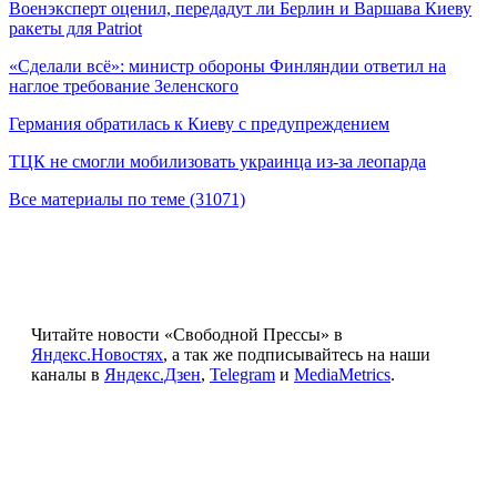
Военэксперт оценил, передадут ли Берлин и Варшава Киеву
ракеты для Patriot
«Сделали всё»: министр обороны Финляндии ответил на
наглое требование Зеленского
Германия обратилась к Киеву с предупреждением
ТЦК не смогли мобилизовать украинца из-за леопарда
Все материалы по теме (31071)
Читайте новости «Свободной Прессы» в
Яндекс.Новостях
, а так же подписывайтесь на наши
каналы в
Яндекс.Дзен
,
Telegram
и
MediaMetrics
.