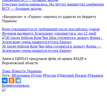
Одесские порты накрылись. На других маршрутах снабжения
ВСУ — большие засады
«Бандероли» и «Герани» наконец-то ударили по бюджету
Украины
Киев отказывается от требований после российских ударов
Федоров выдвинул Зеленскому ультиматум и дал 12 дней
30 тысяч бойцов Ким Чен Ына готовятся к захвату Киева —
Зеленскому очень нравится пугать Европу
Зачем в ЦИПсО придумали фейк об армии КНДР в
Воронежской области
Тема:
Новости Украины
Теги:
#Владимир Путин
#Россия
#Дмитрий Песков
#Украина
Комментировать