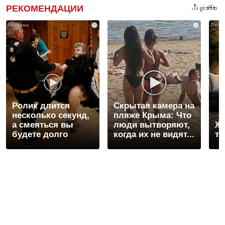
РЕКОМЕНДАЦИИ
i
i
Ролик длится
Скрытая камера на
несколько секунд,
пляже Крыма: Что
а смеяться вы
люди вытворяют,
Же
будете долго
когда их не видят...
то