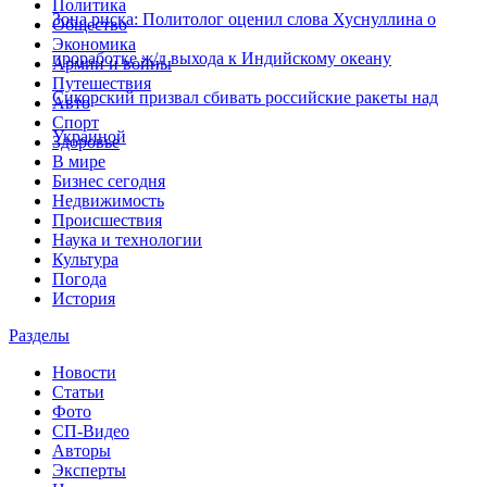
Политика
Зона риска: Политолог оценил слова Хуснуллина о
Общество
Экономика
проработке ж/д выхода к Индийскому океану
Армии и войны
Путешествия
Сикорский призвал сбивать российские ракеты над
Авто
Спорт
Украиной
Здоровье
В мире
Бизнес сегодня
Недвижимость
Происшествия
Наука и технологии
Культура
Погода
История
Разделы
Новости
Статьи
Фото
СП-Видео
Авторы
Эксперты