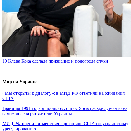
19
Клава Кока сделала признание и подогрела слухи
Мир на Украине
«Мы открыты к диалогу»: в МИД РФ ответили на ожидания
США
Границы 1991 года в прошлом: опрос Socis раскрыл, во что на
самом деле верят жители Украины
МИД РФ оценил изменения в риторике США по украинскому
урегулированию