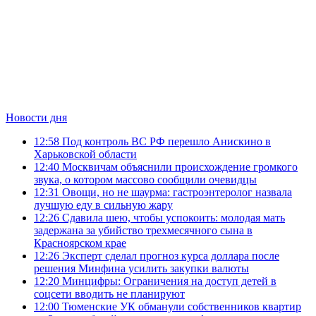
Новости дня
12:58
Под контроль ВС РФ перешло Анискино в
Харьковской области
12:40
Москвичам объяснили происхождение громкого
звука, о котором массово сообщили очевидцы
12:31
Овощи, но не шаурма: гастроэнтеролог назвала
лучшую еду в сильную жару
12:26
Сдавила шею, чтобы успокоить: молодая мать
задержана за убийство трехмесячного сына в
Красноярском крае
12:26
Эксперт сделал прогноз курса доллара после
решения Минфина усилить закупки валюты
12:20
Минцифры: Ограничения на доступ детей в
соцсети вводить не планируют
12:00
Тюменские УК обманули собственников квартир