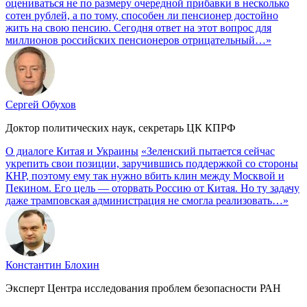
оцениваться не по размеру очередной прибавки в несколько
сотен рублей, а по тому, способен ли пенсионер достойно
жить на свою пенсию. Сегодня ответ на этот вопрос для
миллионов российских пенсионеров отрицательный…»
Сергей Обухов
Доктор политических наук, секретарь ЦК КПРФ
О диалоге Китая и Украины
«Зеленский пытается сейчас
укрепить свои позиции, заручившись поддержкой со стороны
КНР, поэтому ему так нужно вбить клин между Москвой и
Пекином. Его цель — оторвать Россию от Китая. Но ту задачу
даже трамповская администрация не смогла реализовать…»
Константин Блохин
Эксперт Центра исследования проблем безопасности РАН