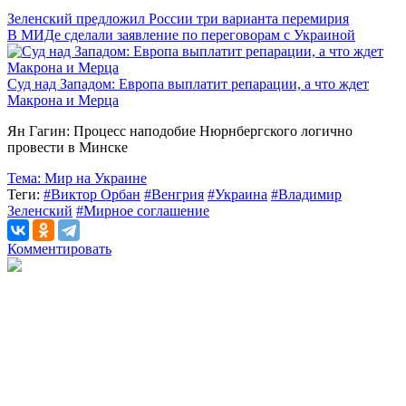
Зеленский предложил России три варианта перемирия
В МИДе сделали заявление по переговорам с Украиной
Суд над Западом: Европа выплатит репарации, а что ждет
Макрона и Мерца
Ян Гагин: Процесс наподобие Нюрнбергского логично
провести в Минске
Тема:
Мир на Украине
Теги:
#Виктор Орбан
#Венгрия
#Украина
#Владимир
Зеленский
#Мирное соглашение
Комментировать