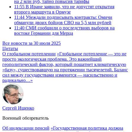
на 2 млн руб, тайно повысив тарифы
11:55
В Иране заявили, что не допустят открытия
второго маршрута в Ормузе
11:44
Убеждали подписывать контракты: Омичи
обманули двоих бойцов СВО на 5,5 млн рублей
11:40
СМИ сообщили о последствиях выборов на
востоке Германии для Мерца
Все новости за 30 июля 2025
Цитаты
О глобальном потеплении
«Глобальное потепление — это не
просто экологическая проблема. Это важнейший
геополитический фактор, который пошатнет климатическую
«базу», существовавшую на протяжении тысячелетий. Баланс
сил между государствами изменится — насильственно и
радикально…»
Сергей Ищенко
Военный обозреватель
Об индексации пенсий
«Государственная политика должна