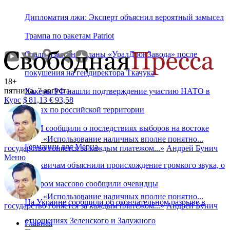
Дипломатия лжи: Эксперт объяснил вероятный замысел
Трампа по ракетам Patriot
Стали известны планы «УралДронЗавода» после
покушения на гендиректора Ткачука
18+
пятница, 7 августа
Хакеры РФ нашли подтверждение участию НАТО в
Курс
$
81,13
€
93,58
ударах по российской территории
СМИ сообщили о последствиях выборов на востоке
«
Использование наличных вполне понятно...
Германии для Мерца
государство гоняется за каждым платежом...
»
Андрей Бунич
Меню
Москвичам объяснили происхождение громкого звука, о
котором массово сообщили очевидцы
«
Использование наличных вполне понятно...
На Украине сообщили об окончательном разрыве в
государство гоняется за каждым платежом...
»
Андрей Бунич
отношениях Зеленского и Залужного
Главная