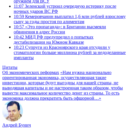
оружием для ВСУ
11:07
Зеленский устроил очередную истерику после
ночных ударов ВС РФ
10:59
Кемеровчанин выплатил 1,6 млн рублей взрослому
сыну за годы простоя по алиментам
10:57
«Это пропаганда»: в Британии высмеяли
обвинения в адрес России
10:42
МИД РФ предупредил о попытках
дестабилизации на Южном Кавказе
10:23
Супруги из Красноярского края отсудили у
стоматологии больше миллиона рублей за недоделанные
импланты
Цитаты
Об экономических реформах
«Нам нужна национально
ориентированная экономика, осуществляющая такие
инвестиции, которые будут выгодны для нашей страны, не
выводящая капиталы и не настроенная таким образом, чтобы
вывести максимальное количество денег из страны. То есть
экономика должна прекратить быть офшорной…»
Андрей Бунич