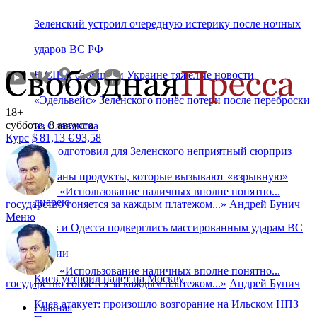
Зеленский устроил очередную истерику после ночных
ударов ВС РФ
В США сообщили Украине тяжёлые новости
«Эдельвейс» Зеленского понёс потери после переброски
18+
суббота, 8 августа
из Славянска
Курс
$
81,13
€
93,58
ЕС подготовил для Зеленского неприятный сюрприз
Названы продукты, которые вызывают «взрывную»
«
Использование наличных вполне понятно...
диарею
государство гоняется за каждым платежом...
»
Андрей Бунич
Меню
Киев и Одесса подверглись массированным ударам ВС
России
«
Использование наличных вполне понятно...
Киев устроил налет на Москву
государство гоняется за каждым платежом...
»
Андрей Бунич
Киев атакует: произошло возгорание на Ильском НПЗ
Главная