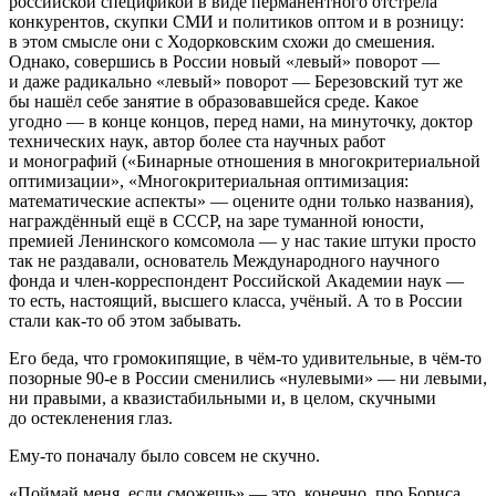
российской спецификой в виде перманентного отстрела
конкурентов, скупки СМИ и политиков оптом и в розницу:
в этом смысле они с Ходорковским схожи до смешения.
Однако, совершись в России новый «левый» поворот —
и даже радикально «левый» поворот — Березовский тут же
бы нашёл себе занятие в образовавшейся среде. Какое
угодно — в конце концов, перед нами, на минуточку, доктор
технических наук, автор более ста научных работ
и монографий («Бинарные отношения в многокритериальной
оптимизации», «Многокритериальная оптимизация:
математические аспекты» — оцените одни только названия),
награждённый ещё в СССР, на заре туманной юности,
премией Ленинского комсомола — у нас такие штуки просто
так не раздавали, основатель Международного научного
фонда и член-корреспондент Российской Академии наук —
то есть, настоящий, высшего класса, учёный. А то в России
стали как-то об этом забывать.
Его беда, что громокипящие, в чём-то удивительные, в чём-то
позорные 90-е в России сменились «нулевыми» — ни левыми,
ни правыми, а квазистабильными и, в целом, скучными
до остекленения глаз.
Ему-то поначалу было совсем не скучно.
«Поймай меня, если сможешь» — это, конечно, про Бориса