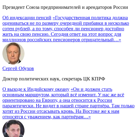
Президент Союза предпринимателей и арендаторов России
Об индексации пенсий
«Государственная политика должна
оцениваться не по размеру очередной прибавки в несколько
сотен рублей, а по тому, способен ли пенсионер достойно
жить на свою пенсию. Сегодня ответ на этот вопрос для
миллионов российских пенсионеров отрицательный…»
Сергей Обухов
Доктор политических наук, секретарь ЦК КПРФ
О выходе к Индийскому океану
«Он и должен стать
основным маршрутом, который всё изменит. У нас же всё
ориентировано на Европу, а она относится к России
паразитически. Не видит в нашей стране партнёра. Там только
хотят из России отсасывать кровь. На Востоке же к нам
относятся с уважением, как партнёрам…»