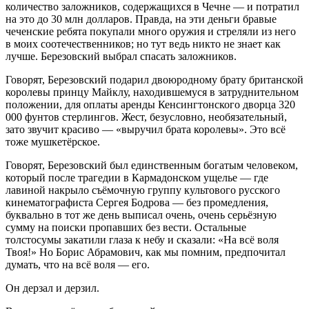
количество заложников, содержащихся в Чечне — и потратил
на это до 30 млн долларов. Правда, на эти деньги бравые
чеченские ребята покупали много оружия и стреляли из него
в моих соотечественников; но тут ведь никто не знает как
лучше. Березовский выбрал спасать заложников.
Говорят, Березовский подарил двоюродному брату британской
королевы принцу Майклу, находившемуся в затруднительном
положении, для оплаты аренды Кенсингтонского дворца 320
000 фунтов стерлингов. Жест, безусловно, необязательный,
зато звучит красиво — «выручил брата королевы». Это всё
тоже мушкетёрское.
Говорят, Березовский был единственным богатым человеком,
который после трагедии в Кармадонском ущелье — где
лавиной накрыло съёмочную группу культового русского
кинематографиста Сергея Бодрова — без промедления,
буквально в тот же день выписал очень, очень серьёзную
сумму на поиски пропавших без вести. Остальные
толстосумы закатили глаза к небу и сказали: «На всё воля
Твоя!» Но Борис Абрамович, как мы помним, предпочитал
думать, что на всё воля — его.
Он дерзал и дерзил.