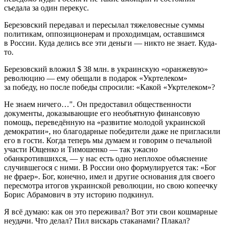
съедала за один перекус.
Березовский передавал и пересылал тяжеловесные суммы
политикам, оппозиционерам и проходимцам, оставшимся
в России. Куда делись все эти деньги — никто не знает. Куда-
то.
Березовский вложил $ 38 млн. в украинскую «оранжевую»
революцию — ему обещали в подарок «Укртелеком»
за победу, но после победы спросили: «Какой «Укртелеком»?
Не знаем ничего…". Он предоставил общественности
документы, доказывающие его необъятную финансовую
помощь, переведённую на «развитие молодой украинской
демократии», но благодарные победители даже не пригласили
его в гости. Когда теперь мы думаем и говорим о печальной
участи Ющенко и Тимошенко — так ужасно
обанкротившихся, — у нас есть одно неплохое объяснение
случившегося с ними. В России оно формулируется так: «Бог
не фраер». Бог, конечно, имел и другие основания для своего
пересмотра итогов украинской революции, но свою копеечку
Борис Абрамович в эту историю подкинул.
Я всё думаю: как он это переживал? Вот эти свои кошмарные
неудачи. Что делал? Пил вискарь стаканами? Плакал?