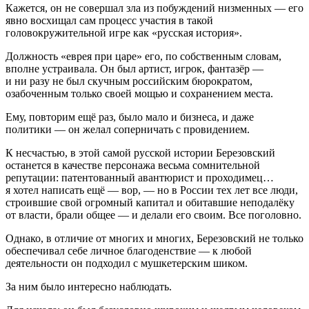
Кажется, он не совершал зла из побуждений низменных — его
явно восхищал сам процесс участия в такой
головокружительной игре как «русская история».
Должность «еврея при царе» его, по собственным словам,
вполне устраивала. Он был артист, игрок, фантазёр —
и ни разу не был скучным российским бюрократом,
озабоченным только своей мощью и сохранением места.
Ему, повторим ещё раз, было мало и бизнеса, и даже
политики — он желал соперничать с провидением.
К несчастью, в этой самой русской истории Березовский
останется в качестве персонажа весьма сомнительной
репутации: патентованный авантюрист и проходимец…
я хотел написать ещё — вор, — но в России тех лет все люди,
строившие свой огромный капитал и обитавшие неподалёку
от власти, брали общее — и делали его своим. Все поголовно.
Однако, в отличие от многих и многих, Березовский не только
обеспечивал себе личное благоденствие — к любой
деятельности он подходил с мушкетерским шиком.
За ним было интересно наблюдать.