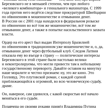
Березовского не в меньшей степени, чем про любого
«великого комбинатора» и гениального махинатора. С 1999
года против него ведётся следствие прокуратурой Швейцарии
по обвинениям в мошенничестве и отмывании денег.
В России он с 2001 года находился в федеральном розыске
по обвинению во всё том же мошенничестве, всё том же
отмывании денег, а также в попытке насильственного захвата
власти.
Ордер на его арест был выдан Интерполу Бразилией
по обвинениям в традиционном уже мошенничестве и, о, да,
отмывании денег через футбольный клуб. Следом Латвия
отказала ему во въезде в страну — политические интересы
Березовского в этой стране были настолько велики
и неконтролируемы, что могли привести там к небольшому
государственному перевороту. Давайте оставим на минутку
наше моралите и честно признаем: ну, это же кино. Это
Голливуд. Это плутовской роман, с каждой сценой
приближающийся к огромной, во всю человеческую судьбу,
драме.
Он, наверное, сам удивился, с какой скоростью всё начало
меняться в его судьбе.
Позавчера он своими руками привёл Владимира Путина