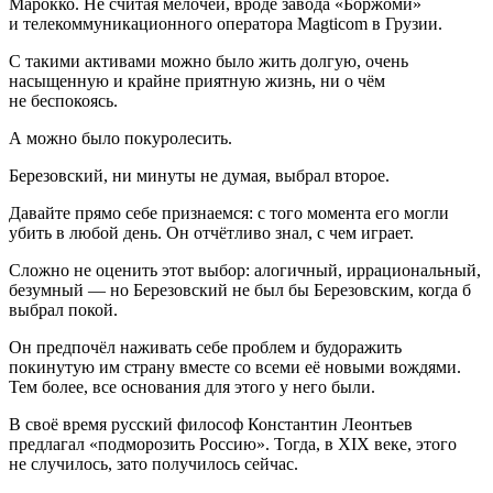
Марокко. Не считая мелочей, вроде завода «Боржоми»
и телекоммуникационного оператора Magticom в Грузии.
С такими активами можно было жить долгую, очень
насыщенную и крайне приятную жизнь, ни о чём
не беспокоясь.
А можно было покуролесить.
Березовский, ни минуты не думая, выбрал второе.
Давайте прямо себе признаемся: с того момента его могли
убить в любой день. Он отчётливо знал, с чем играет.
Сложно не оценить этот выбор: алогичный, иррациональный,
безумный — но Березовский не был бы Березовским, когда б
выбрал покой.
Он предпочёл наживать себе проблем и будоражить
покинутую им страну вместе со всеми её новыми вождями.
Тем более, все основания для этого у него были.
В своё время русский философ Константин Леонтьев
предлагал «подморозить Россию». Тогда, в XIX веке, этого
не случилось, зато получилось сейчас.