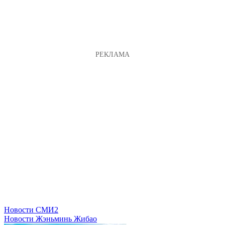
Новости СМИ2
Новости Жэньминь Жибао