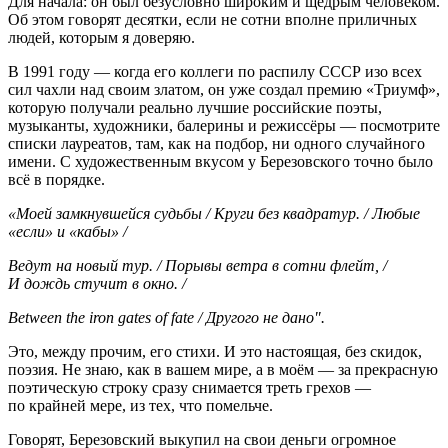
Для начала: он был безусловно широким и щедрым человеком.
Об этом говорят десятки, если не сотни вполне приличных
людей, которым я доверяю.
В 1991 году — когда его коллеги по распилу СССР изо всех
сил чахли над своим златом, он уже создал премию «Триумф»,
которую получали реально лучшие российские поэты,
музыканты, художники, балерины и режиссёры — посмотрите
списки лауреатов, там, как на подбор, ни одного случайного
имени. С художественным вкусом у Березовского точно было
всё в порядке.
«Моей замкнувшейся судьбы / Круги без квадратур. / Любые
«если» и «кабы» /
Ведут на новый тур. / Порывы ветра в сотни флейт, /
И дождь стучит в окно. /
Between the iron gates of fate / Другого не дано".
Это, между прочим, его стихи. И это настоящая, без скидок,
поэзия. Не знаю, как в вашем мире, а в моём — за прекрасную
поэтическую строку сразу снимается треть грехов —
по крайней мере, из тех, что помельче.
Говорят, Березовский выкупил на свои деньги огромное