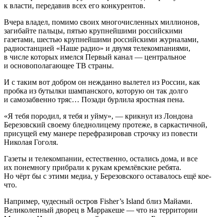
к власти, передавив всех его конкурентов.
Вчера владел, помимо своих многочисленных миллионов,
загибайте пальцы, пятью крупнейшими российскими
газетами, шестью крупнейшими российскими журналами,
радиостанцией «Наше радио» и двумя телекомпаниями,
в числе которых имелся Первый канал — центральное
и основополагающее ТВ страны.
И с таким вот добром он нежданно вылетел из России, как
пробка из бутылки шампанского, которую он так долго
и самозабвенно тряс… Позади бурлила яростная пена.
«Я тебя породил, я тебя и уйму», — крикнул из Лондона
Березовский своему бледнолицему протеже, в саркастичной,
присущей ему манере перефразировав строчку из повести
Николая Гоголя.
Газеты и телекомпании, естественно, остались дома, и все
их понемногу прибрали к рукам кремлёвские ребята.
Но чёрт бы с этими медиа, у Березовского оставалось ещё кое-
что.
Например, чудесный остров Fisher’s Island близ Майами.
Великолепный дворец в Марракеше — что на территории