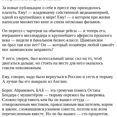
За новые публикации о себе в прессе ему приходилось
платить. Ему! — владевшему собственной медиаимперией,
одной из крупнейших в мире! Ему! — о котором при жизни
написали множество книг и сняли несколько фильмов.
Он пересел с чартеров на обычные рейсы — и теперь его,
вчерашнего миллиардера и крупнейшего афериста прошлого
века — видели в банальном бизнес-классе. Шампанское
он брал там или нет? Он — который позавчера любой самолёт
мог шампанским заправить?
У него, уверен, был колоссальный запас сил на то, чтоб
двигаться дальше, но стоять на месте для него оказалось
совсем невозможным.
Ему, говорю, надо было вернуться в Россию и сесть в тюрьму.
А лучше бы его выкрали из Англии.
Борис Абрамович, БАБ — эта гремучая помесь Остапа
Бендера с мушкетёром — тюрьму пережил бы наверняка.
Сложно представить кем бы он вышел оттуда —
отмороженным мистиком, православным мыслителем, вором
в законе, сложившимся узником совести, поэтом или всем
перечисленным вместе. Но он бы вышел — сто процентов.