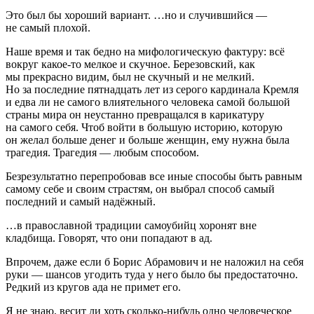
Это был бы хороший вариант. …но и случившийся —
не самый плохой.
Наше время и так бедно на мифологическую фактуру: всё
вокруг какое-то мелкое и скучное. Березовский, как
мы прекрасно видим, был не скучный и не мелкий.
Но за последние пятнадцать лет из серого кардинала Кремля
и едва ли не самого влиятельного человека самой большой
страны мира он неустанно превращался в карикатуру
на самого себя. Чтоб войти в большую историю, которую
он желал больше денег и больше женщин, ему нужна была
трагедия. Трагедия — любым способом.
Безрезультатно перепробовав все иные способы быть равным
самому себе и своим страстям, он выбрал способ самый
последний и самый надёжный.
…в православной традиции самоубийц хоронят вне
кладбища. Говорят, что они попадают в ад.
Впрочем, даже если б Борис Абрамович и не наложил на себя
руки — шансов угодить туда у него было бы предостаточно.
Редкий из кругов ада не примет его.
Я не знаю, весит ли хоть сколько-нибудь одно человеческое