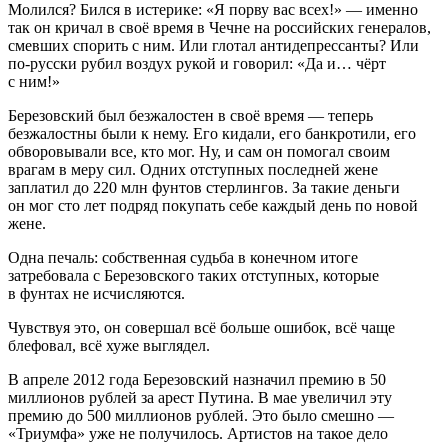
Молился? Бился в истерике: «Я порву вас всех!» — именно
так он кричал в своё время в Чечне на российских генералов,
смевших спорить с ним. Или глотал антидепрессанты? Или
по-русски рубил воздух рукой и говорил: «Да и… чёрт
с ним!»
Березовский был безжалостен в своё время — теперь
безжалостны были к нему. Его кидали, его банкротили, его
обворовывали все, кто мог. Ну, и сам он помогал своим
врагам в меру сил. Одних отступных последней жене
заплатил до 220 млн фунтов стерлингов. За такие деньги
он мог сто лет подряд покупать себе каждый день по новой
жене.
Одна печаль: собственная судьба в конечном итоге
затребовала с Березовского таких отступных, которые
в фунтах не исчисляются.
Чувствуя это, он совершал всё больше ошибок, всё чаще
блефовал, всё хуже выглядел.
В апреле 2012 года Березовский назначил премию в 50
миллионов рублей за арест Путина. В мае увеличил эту
премию до 500 миллионов рублей. Это было смешно —
«Триумфа» уже не получилось. Артистов на такое дело