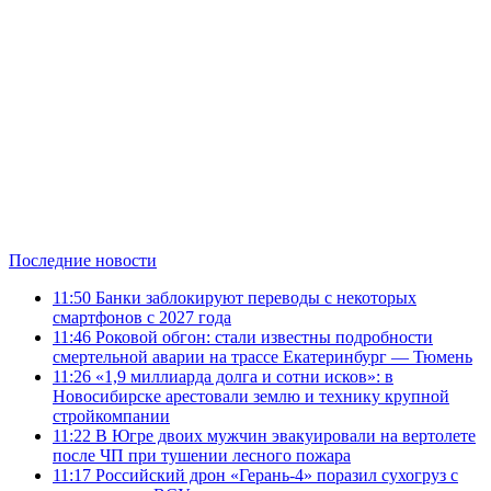
Последние новости
11:50
Банки заблокируют переводы с некоторых
смартфонов с 2027 года
11:46
Роковой обгон: стали известны подробности
смертельной аварии на трассе Екатеринбург — Тюмень
11:26
«1,9 миллиарда долга и сотни исков»: в
Новосибирске арестовали землю и технику крупной
стройкомпании
11:22
В Югре двоих мужчин эвакуировали на вертолете
после ЧП при тушении лесного пожара
11:17
Российский дрон «Герань-4» поразил сухогруз с