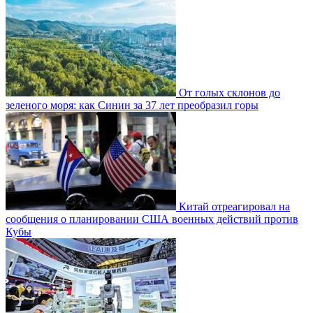
От голых склонов до
зеленого моря: как Синин за 37 лет преобразил горы
Китай отреагировал на
сообщения о планировании США военных действий против
Кубы