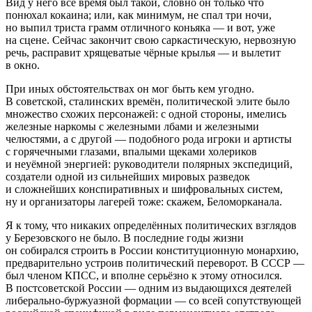
Вид у него всё время был такой, словно он только что
понюхал кокаина; или, как минимум, не спал три ночи,
но выпил триста грамм отличного коньяка — и вот, уже
на сцене. Сейчас закончит свою саркастическую, нервозную
речь, расправит хрящеватые чёрные крылья — и вылетит
в окно.
При иных обстоятельствах он мог быть кем угодно.
В советской, сталинских времён, политической элите было
множество схожих персонажей: с одной стороны, имелись
железные наркомы с железными лбами и железными
челюстями, а с другой — подобного рода игроки и артисты
с горячечными глазами, впалыми щеками холериков
и неуёмной энергией: руководители полярных экспедиций,
создатели одной из сильнейших мировых разведок
и сложнейших конспиративных и шифровальных систем,
ну и организаторы лагерей тоже: скажем, Беломорканала.
Я к тому, что никаких определённых политических взглядов
у Березовского не было. В последние годы жизни
он собирался строить в России конституционную монархию,
предварительно устроив политический переворот. В СССР —
был членом КПСС, и вполне серьёзно к этому относился.
В постсоветской России — одним из выдающихся деятелей
либерально-буржуазной формации — со всей сопутствующей