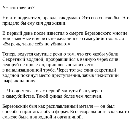
Ужасно звучит?
Но что поделать: я, правда, так думаю. Это его спасло бы. Это
придало бы ему сил для жизни.
В первый день после известия о смерти Березовского многие
мои знакомые и верить не желали в его самоубийство: «…о
чём речь, такие себя не убивают».
Теперь ведутся смутные речи о том, что его якобы убили.
Секретный водяной, пробравшийся в ванную через слив:
ледоруб не пролезал, пришлось оставить его
в канализационной трубе. Через тот же слив секретный
водяной покинул место преступления, забыв чекистский
шарфик на полу.
…Что до меня, то я с первой минуты был уверен
в самоубийстве. Такой финал более чем логичен.
Березовский был как расплавленный металл — он был
способен принять любую форму. Его аморальность в каком-то
смысле была природной и органичной.