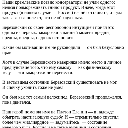
Наши кремлёвские псевдо консерваторы не учли одного:
нельзя подмораживать гнилой продукт. Иначе, когда этот
продукт (в нашем случае — Россия) начнёт оттаивать, оттуда
такая зараза полезет, что не обрадуешься.
Березовский со своей бесподобной интуицией понял это
одним из первых: заморозки в данный момент вредны,
вредны, вредны, надо их остановить.
Какие бы мотивации им не руководили — он был безусловно
прав.
Хотя в случае Березовского наверняка имело место и личное
предчувствие того, что ему самому — как физическому
телу — эти заморозки не перенести.
В застывшем состоянии Березовский существовать не мог.
В спячку уходить тоже не умел.
Он был как тот самый велосипед: Березовский продолжался,
пока двигался.
Наш герой поменял имя на Платон Еленин — в надежде
обыграть настигающую судьбу. И — стремительно спустил
более чем миллиардное — задумайтесь! — состояние
неведомо куда. Россия и не такие амбиции и состояния