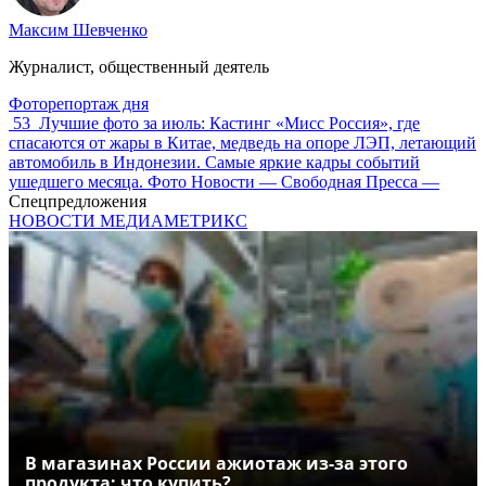
Максим Шевченко
Журналист, общественный деятель
Фоторепортаж дня
53
Лучшие фото за июль: Кастинг «Мисс Россия», где
спасаются от жары в Китае, медведь на опоре ЛЭП, летающий
автомобиль в Индонезии. Самые яркие кадры событий
ушедшего месяца. Фото Новости — Свободная Пресса —
Спецпредложения
НОВОСТИ МЕДИАМЕТРИКС
В магазинах России ажиотаж из-за этого
продукта: что купить?