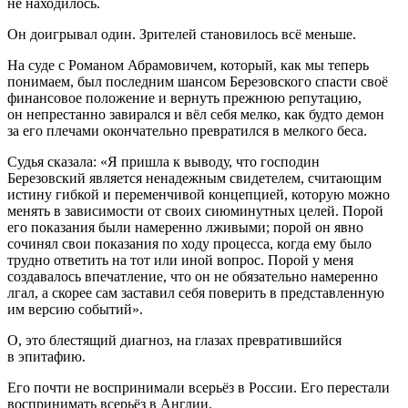
не находилось.
Он доигрывал один. Зрителей становилось всё меньше.
На суде с Романом Абрамовичем, который, как мы теперь
понимаем, был последним шансом Березовского спасти своё
финансовое положение и вернуть прежнюю репутацию,
он непрестанно завирался и вёл себя мелко, как будто демон
за его плечами окончательно превратился в мелкого беса.
Судья сказала: «Я пришла к выводу, что господин
Березовский является ненадежным свидетелем, считающим
истину гибкой и переменчивой концепцией, которую можно
менять в зависимости от своих сиюминутных целей. Порой
его показания были намеренно лживыми; порой он явно
сочинял свои показания по ходу процесса, когда ему было
трудно ответить на тот или иной вопрос. Порой у меня
создавалось впечатление, что он не обязательно намеренно
лгал, а скорее сам заставил себя поверить в представленную
им версию событий».
О, это блестящий диагноз, на глазах превратившийся
в эпитафию.
Его почти не воспринимали всерьёз в России. Его перестали
воспринимать всерьёз в Англии.