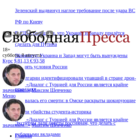
Зеленский выдвинул наглое требование после удара ВС
РФ по Киеву
В США сообщили, что Украине и Западу придётся
сделать для Путина
18+
суббота, 8 августа
Bloomberg: Украина и Запад могут быть вынуждены
Курс
$
81,13
€
93,58
принять условия России
В Болгарии идентифицировали упавший в стране дрон-
«
Диалог с Турцией для России является крайне
приманку
значимым...
»
Максим Шевченко
Меню
Радовалась его смерти: в Омске раскрыты шокирующие
детали убийства студента‑историка
«
Диалог с Турцией для России является крайне
Эксперты дали советы россиянам, что делать с
значимым...
»
Максим Шевченко
рублевыми вкладами
Главная