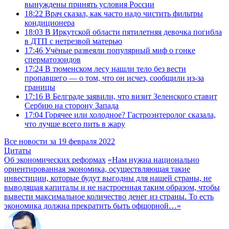
вынуждены принять условия России
18:22
Врач сказал, как часто надо чистить фильтры
кондиционера
18:03
В Иркутской области пятилетняя девочка погибла
в ДТП с нетрезвой матерью
17:46
Учёные развеяли популярный миф о гонке
сперматозоидов
17:24
В тюменском лесу нашли тело без вести
пропавшего — о том, что он исчез, сообщили из-за
границы
17:16
В Белграде заявили, что визит Зеленского ставит
Сербию на сторону Запада
17:04
Горячее или холодное? Гастроэнтеролог сказала,
что лучше всего пить в жару
Все новости за 19 февраля 2022
Цитаты
Об экономических реформах
«Нам нужна национально
ориентированная экономика, осуществляющая такие
инвестиции, которые будут выгодны для нашей страны, не
выводящая капиталы и не настроенная таким образом, чтобы
вывести максимальное количество денег из страны. То есть
экономика должна прекратить быть офшорной…»