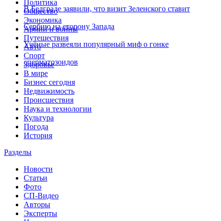
Политика
В Белграде заявили, что визит Зеленского ставит
Общество
Экономика
Сербию на сторону Запада
Армии и войны
Путешествия
Учёные развеяли популярный миф о гонке
Авто
Спорт
сперматозоидов
Здоровье
В мире
Бизнес сегодня
Недвижимость
Происшествия
Наука и технологии
Культура
Погода
История
Разделы
Новости
Статьи
Фото
СП-Видео
Авторы
Эксперты