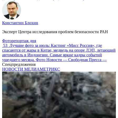
Константин Блохин
Эксперт Центра исследования проблем безопасности РАН
Фоторепортаж дня
53
Лучшие фото за июль: Кастинг «Мисс Россия», где
спасаются от жары в Китае, медведь на опоре ЛЭП, летающий
автомобиль в Индонезии. Самые яркие кадры событий
ушедшего месяца. Фото Новости — Свободная Пресса —
Спецпредложения
НОВОСТИ МЕДИАМЕТРИКС