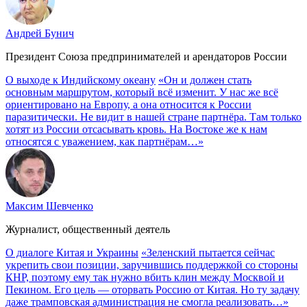
Андрей Бунич
Президент Союза предпринимателей и арендаторов России
О выходе к Индийскому океану
«Он и должен стать
основным маршрутом, который всё изменит. У нас же всё
ориентировано на Европу, а она относится к России
паразитически. Не видит в нашей стране партнёра. Там только
хотят из России отсасывать кровь. На Востоке же к нам
относятся с уважением, как партнёрам…»
Максим Шевченко
Журналист, общественный деятель
О диалоге Китая и Украины
«Зеленский пытается сейчас
укрепить свои позиции, заручившись поддержкой со стороны
КНР, поэтому ему так нужно вбить клин между Москвой и
Пекином. Его цель — оторвать Россию от Китая. Но ту задачу
даже трамповская администрация не смогла реализовать…»