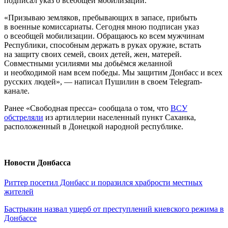
подписал указ о всеобщей мобилизации.
«Призываю земляков, пребывающих в запасе, прибыть
в военные комиссариаты. Сегодня мною подписан указ
о всеобщей мобилизации. Обращаюсь ко всем мужчинам
Республики, способным держать в руках оружие, встать
на защиту своих семей, своих детей, жен, матерей.
Совместными усилиями мы добьёмся желанной
и необходимой нам всем победы. Мы защитим Донбасс и всех
русских людей», — написал Пушилин в своем Telegram-
канале.
Ранее «Свободная пресса» сообщала о том, что
ВСУ
обстреляли
из артиллерии населенный пункт Саханка,
расположенный в Донецкой народной республике.
Новости Донбасса
Риттер посетил Донбасс и поразился храбрости местных
жителей
Бастрыкин назвал ущерб от преступлений киевского режима в
Донбассе