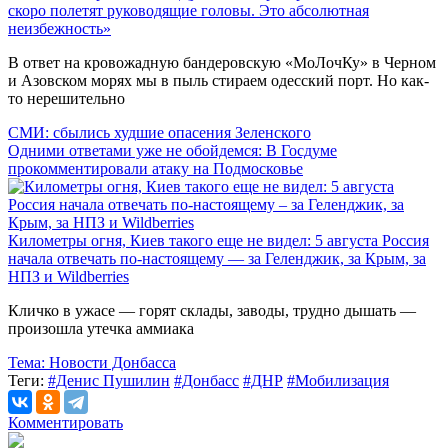
скоро полетят руководящие головы. Это абсолютная
неизбежность»
В ответ на кровожадную бандеровскую «МоЛочКу» в Черном
и Азовском морях мы в пыль стираем одесский порт. Но как-
то нерешительно
СМИ: сбылись худшие опасения Зеленского
Одними ответами уже не обойдемся: В Госдуме
прокомментировали атаку на Подмосковье
Километры огня, Киев такого еще не видел: 5 августа Россия
начала отвечать по-настоящему — за Геленджик, за Крым, за
НПЗ и Wildberries
Кличко в ужасе — горят склады, заводы, трудно дышать —
произошла утечка аммиака
Тема:
Новости Донбасса
Теги:
#Денис Пушилин
#Донбасс
#ДНР
#Мобилизация
Комментировать