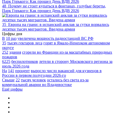
48
Почему не стоит купаться в фонтанах, голубые береты,
Парк Горького: Как прошел День ВДВ 2026
35
Европа на грани: в испанский анклав за сутки ворвались
десятки тысяч мигрантов. Введена армия
Цифры дня
В
10 раз
увеличена мощность радиостанций ВС РФ
35
тысяч гектаров леса
горят в Ямало-Ненецком автономном
округе
252
здания
сгорели во Франции из-за масштабных природных
пожаров
6225
беспилотников
летели в сторону Московского региона за
июль 2026 года
На
141
процент
выросло число вакансий для кузнецов в
России в первом полугодии 2026-го
Свыше
22
тысяч человек
остались без света из-за
коммунальной аварии во Владивостоке
Ещё цифры