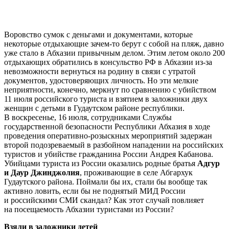
Воровство сумок с деньгами и документами, которые
некоторые отдыхающие зачем-то берут с собой на пляж, давно
уже стало в Абхазии привычным делом. Этим летом около 200
отдыхающих обратились в консульство РФ в Абхазии из-за
невозможности вернуться на родину в связи с утратой
документов, удостоверяющих личность. Но эти мелкие
неприятности, конечно, меркнут по сравнению с убийством
11 июля российского туриста и взятием в заложники двух
женщин с детьми в Гудаутском районе республики.
В воскресенье, 16 июля, сотрудниками Службы
государственной безопасности Республики Абхазия в ходе
проведения оперативно-розыскных мероприятий задержан
второй подозреваемый в разбойном нападении на российских
туристов и убийстве гражданина России Андрея Кабанова.
Убийцами туриста из России оказались родные братья
Адгур
и Даур Джинджолия
, проживающие в селе Абгархук
Гудаутского района. Поймали бы их, стали бы вообще так
активно ловить, если бы не поднятый МИД России
и российскими СМИ скандал? Как этот случай повлияет
на посещаемость Абхазии туристами из России?
Взяли в заложники детей