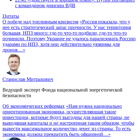
с командиром дивизии ВДВ
Цитаты
О победе над топливным кризисом
«Россия показала, что у
нее есть стратегический запас прочности. У нас территория
большая, НПЗ много: где-то что-то подбили, где-то что-то
починили. Поэтому Украине не удалось парализовать Россию
ударами по НПЗ, хотя они действительно уязвимы для
дронов…»
Станислав Митрахович
Ведущий эксперт Фонда национальной энергетической
безопасности
Об экономических реформах
«Нам нужна национально
ориентированная экономика, осуществляющая такие
инвестиции, которые будут выгодны для нашей страны, не
выводящая капиталы и не настроенная таким образом, чтобы
вывести максимальное количество денег из страны. То есть
экономика должна прекратить быть офшорной…»