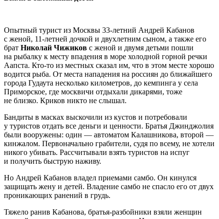
Опытный турист из Москвы 33-летний Андрей Кабанов
с женой, 11-летней дочкой и двухлетним сыном, а также его
брат
Николай Чижиков
с женой и двумя детьми пошли
на рыбалку к месту впадения в море холодной горной речки
Аапста. Кто-то из местных сказал им, что в этом месте хорошо
водится рыба. От места нападения на россиян до ближайшего
города Гудаута несколько километров, до кемпинга у села
Приморское, где москвичи отдыхали дикарями, тоже
не близко. Криков никто не слышал.
Бандиты в масках выскочили из кустов и потребовали
у туристов отдать все деньги и ценности. Братья Джинджолия
были вооружены: один — автоматом Калашникова, второй —
кинжалом. Первоначально грабители, судя по всему, не хотели
никого убивать. Рассчитывали взять туристов на испуг
и получить быструю наживу.
Но Андрей Кабанов владел приемами самбо. Он кинулся
защищать жену и детей. Владение самбо не спасло его от двух
проникающих ранений в грудь.
Тяжело ранив Кабанова, братья-разбойники взяли женщин