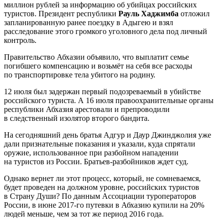
миллион рублей за информацию об убийцах российских
туристов. Президент республики
Рауль Хаджимба
отложил
запланированную ранее поездку в Адыгею и взял
расследование этого громкого уголовного дела под личный
контроль.
Правительство Абхазии объявило, что выплатит семье
погибшего компенсацию и возьмёт на себя все расходы
по транспортировке тела убитого на родину.
12 июля был задержан первый подозреваемый в убийстве
российского туриста. А 16 июля правоохранительные органы
республики Абхазия арестовали и препроводили
в следственный изолятор второго бандита.
На сегодняшний день братья Адгур и Даур Джинджолия уже
дали признательные показания и указали, куда спрятали
оружие, использованное при разбойном нападении
на туристов из России. Братьев-разбойников ждет суд.
Однако вернет ли этот процесс, который, не сомневаемся,
будет проведен на должном уровне, российских туристов
в Страну Души? По данным Ассоциации туроператоров
России, в июне 2017-го путевки в Абхазию купили на 20%
людей меньше, чем за тот же период 2016 года.