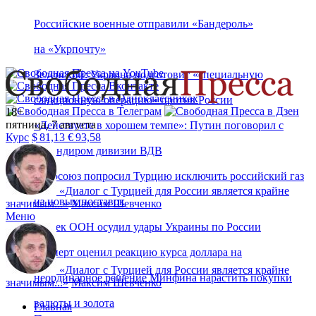
Российские военные отправили «Бандероль»
на «Укрпочту»
Зеленский: Украина подготовит «специальную
санкционную операцию» против России
18+
пятница, 7 августа
«Действуете в хорошем темпе»: Путин поговорил с
Курс
$
81,13
€
93,58
командиром дивизии ВДВ
Евросоюз попросил Турцию исключить российский газ
«
Диалог с Турцией для России является крайне
из новых поставок
значимым...
»
Максим Шевченко
Меню
Генсек ООН осудил удары Украины по России
Эксперт оценил реакцию курса доллара на
«
Диалог с Турцией для России является крайне
неординарное решение Минфина нарастить покупки
значимым...
»
Максим Шевченко
валюты и золота
Главная