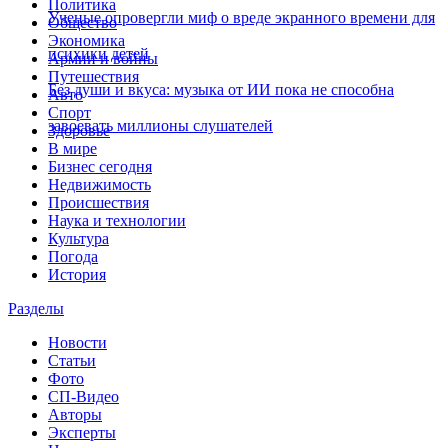
Политика
Ученые опровергли миф о вреде экранного времени для
Общество
Экономика
психики детей
Армии и войны
Путешествия
Без души и вкуса: музыка от ИИ пока не способна
Авто
Спорт
завоевать миллионы слушателей
Здоровье
В мире
Бизнес сегодня
Недвижимость
Происшествия
Наука и технологии
Культура
Погода
История
Разделы
Новости
Статьи
Фото
СП-Видео
Авторы
Эксперты