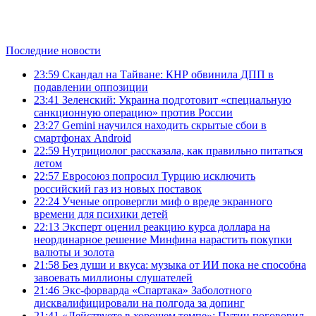
Последние новости
23:59
Скандал на Тайване: КНР обвинила ДПП в
подавлении оппозиции
23:41
Зеленский: Украина подготовит «специальную
санкционную операцию» против России
23:27
Gemini научился находить скрытые сбои в
смартфонах Android
22:59
Нутрициолог рассказала, как правильно питаться
летом
22:57
Евросоюз попросил Турцию исключить
российский газ из новых поставок
22:24
Ученые опровергли миф о вреде экранного
времени для психики детей
22:13
Эксперт оценил реакцию курса доллара на
неординарное решение Минфина нарастить покупки
валюты и золота
21:58
Без души и вкуса: музыка от ИИ пока не способна
завоевать миллионы слушателей
21:46
Экс-форварда «Спартака» Заболотного
дисквалифицировали на полгода за допинг
21:41
«Действуете в хорошем темпе»: Путин поговорил