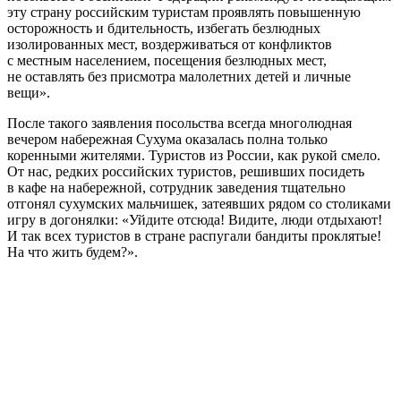
эту страну российским туристам проявлять повышенную
осторожность и бдительность, избегать безлюдных
изолированных мест, воздерживаться от конфликтов
с местным населением, посещения безлюдных мест,
не оставлять без присмотра малолетних детей и личные
вещи».
После такого заявления посольства всегда многолюдная
вечером набережная Сухума оказалась полна только
коренными жителями. Туристов из России, как рукой смело.
От нас, редких российских туристов, решивших посидеть
в кафе на набережной, сотрудник заведения тщательно
отгонял сухумских мальчишек, затеявших рядом со столиками
игру в догонялки: «Уйдите отсюда! Видите, люди отдыхают!
И так всех туристов в стране распугали бандиты проклятые!
На что жить будем?».