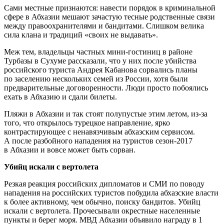
Сами местные признаются: навести порядок в криминальной
сфере в Абхазии мешают зачастую тесные родственные связи
между правоохранителями и бандитами. Слишком велика
сила клана и традиций «своих не выдавать».
Меж тем, владельцы частных мини-гостиниц в районе
Турбазы в Сухуме рассказали, что у них после убийства
российского туриста Андрея Кабанова сорвались планы
по заселению нескольких семей из России, хотя были
предварительные договоренности. Люди просто побоялись
ехать в Абхазию и сдали билеты.
Пляжи в Абхазии и так стоят полупустые этим летом, из-за
того, что открылось турецкое направление, ярко
контрастирующее с ненавязчивым абхазским сервисом.
А после разбойного нападения на туристов сезон-2017
в Абхазии и вовсе может быть сорван.
Убийц искали с вертолета
Резкая реакция российских дипломатов и СМИ по поводу
нападения на российских туристов побудила абхазские власти
к более активному, чем обычно, поиску бандитов. Убийц
искали с вертолета. Прочесывали окрестные населенные
пункты и берег моря. МВД Абхазии объявило награду в 1