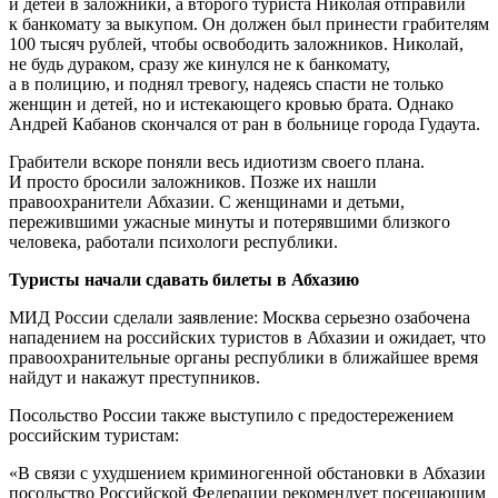
и детей в заложники, а второго туриста Николая отправили
к банкомату за выкупом. Он должен был принести грабителям
100 тысяч рублей, чтобы освободить заложников. Николай,
не будь дураком, сразу же кинулся не к банкомату,
а в полицию, и поднял тревогу, надеясь спасти не только
женщин и детей, но и истекающего кровью брата. Однако
Андрей Кабанов скончался от ран в больнице города Гудаута.
Грабители вскоре поняли весь идиотизм своего плана.
И просто бросили заложников. Позже их нашли
правоохранители Абхазии. С женщинами и детьми,
пережившими ужасные минуты и потерявшими близкого
человека, работали психологи республики.
Туристы начали сдавать билеты в Абхазию
МИД России сделали заявление: Москва серьезно озабочена
нападением на российских туристов в Абхазии и ожидает, что
правоохранительные органы республики в ближайшее время
найдут и накажут преступников.
Посольство России также выступило с предостережением
российским туристам:
«В связи с ухудшением криминогенной обстановки в Абхазии
посольство Российской Федерации рекомендует посещающим