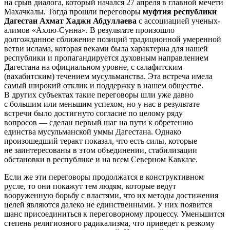
на срыв диалога, который начался 27 апреля в главной мечети
Махачкалы. Тогда прошли переговоры
муфтия республики
Дагестан Ахмат Хаджи Абдуллаева
с ассоциацией ученых-
алимов «Ахлю-Сунна». В результате произошло
долгожданное сближение позиций традиционной умеренной
ветви ислама, которая веками была характерна для нашей
республики и пропагандируется духовным направлением
Дагестана на официальном уровне, с салафитским
(вахабитским) течением мусульманства. Эта встреча имела
самый широкий отклик и поддержку в нашем обществе.
В других субъектах такие переговоры шли уже давно
с большим или меньшим успехом, но у нас в результате
встречи было достигнуто согласие по целому ряду
вопросов — сделан первый шаг на пути к обретению
единства мусульманской уммы Дагестана. Однако
произошедший теракт показал, что есть силы, которые
не заинтересованы в этом объединении, стабилизации
обстановки в республике и на всем Северном Кавказе.
Если же эти переговоры продолжатся в конструктивном
русле, то они покажут тем людям, которые ведут
вооруженную борьбу с властями, что их методы достижения
целей являются далеко не единственными. У них появится
шанс присоединиться к переговорному процессу. Уменьшится
степень религиозного радикализма, что приведет к резкому