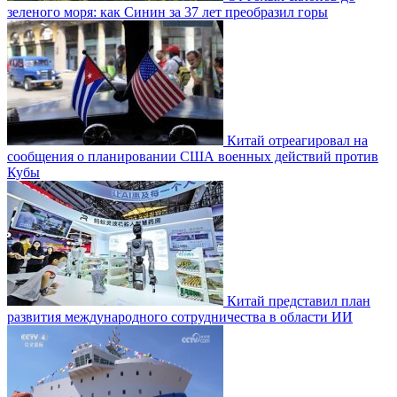
зеленого моря: как Синин за 37 лет преобразил горы
Китай отреагировал на
сообщения о планировании США военных действий против
Кубы
Китай представил план
развития международного сотрудничества в области ИИ