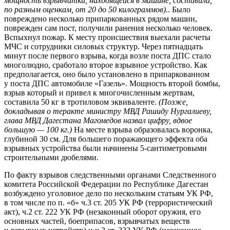
мощность взрывчатки, находящейся в машине, составила,
по разным оценкам, от 20 до 50 килограммов).
. Было
повреждено несколько припаркованных рядом машин,
поврежден сам пост, получили ранения несколько человек.
Вспыхнул пожар. К месту происшествия выехали расчеты
МЧС и сотрудники силовых структур. Через пятнадцать
минут после первого взрыва, когда возле поста ДПС стало
многолюдно, сработало второе взрывное устройство. Как
предполагается, оно было установлено в припаркованном
у поста ДПС автомобиле «Газель». Мощность второй бомбы,
взрыв который и привел к многочисленным жертвам,
составила 50 кг в тротиловом эквиваленте.
(Позже,
докладывая о теракте министру МВД Рашиду Нургалиеву,
глава МВД Дагестана Магомедов назвал цифру, вдвое
большую — 100 кг.)
На месте взрыва образовалась воронка,
глубиной 30 см. Для большего поражающего эффекта оба
взрывных устройства были начинены 5-сантиметровыми
строительными дюбелями.
По факту взрывов следственными органами Следственного
комитета Российской Федерации по Республике Дагестан
возбуждено уголовное дело по нескольким статьям УК РФ,
в том числе по п. «б» ч.3 ст. 205 УК РФ (террористический
акт), ч.2 ст. 222 УК РФ (незаконный оборот оружия, его
основных частей, боеприпасов, взрывчатых веществ