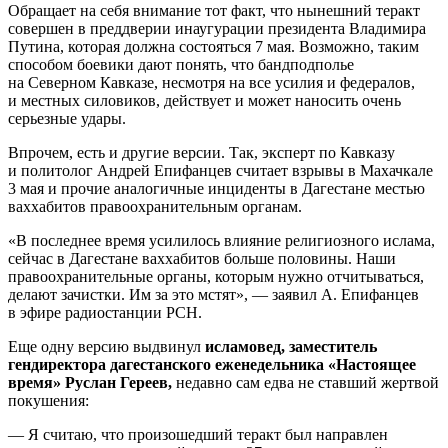
Обращает на себя внимание тот факт, что нынешний теракт
совершен в преддверии инаугурации президента Владимира
Путина, которая должна состояться 7 мая. Возможно, таким
способом боевики дают понять, что бандподполье
на Северном Кавказе, несмотря на все усилия и федералов,
и местных силовиков, действует и может наносить очень
серьезные удары.
Впрочем, есть и другие версии. Так, эксперт по Кавказу
и политолог Андрей Епифанцев считает взрывы в Махачкале
3 мая и прочие аналогичные инциденты в Дагестане местью
ваххабитов правоохранительным органам.
«В последнее время усилилось влияние религиозного ислама,
сейчас в Дагестане ваххабитов больше половины. Наши
правоохранительные органы, которым нужно отчитываться,
делают зачистки. Им за это мстят», — заявил А. Епифанцев
в эфире радиостанции РСН.
Еще одну версию выдвинул
исламовед, заместитель
гендиректора дагестанского еженедельника «Настоящее
время» Руслан Гереев,
недавно сам едва не ставший жертвой
покушения:
— Я считаю, что произошедший теракт был направлен