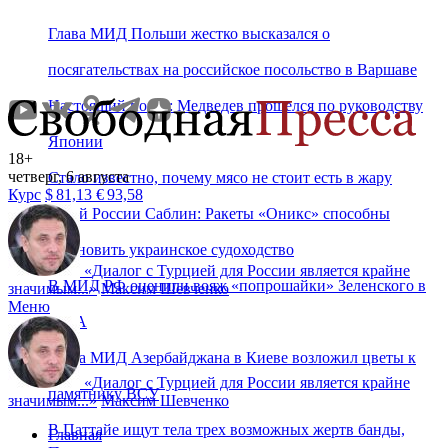
Глава МИД Польши жестко высказался о
посягательствах на российское посольство в Варшаве
Настоящий позор: Медведев прошелся по руководству
Японии
18+
четверг, 6 августа
Стало известно, почему мясо не стоит есть в жару
Курс
$
81,13
€
93,58
Герой России Саблин: Ракеты «Оникс» способны
остановить украинское судоходство
«
Диалог с Турцией для России является крайне
В МИД РФ оценили вояж «попрошайки» Зеленского в
значимым...
»
Максим Шевченко
Меню
США
Глава МИД Азербайджана в Киеве возложил цветы к
«
Диалог с Турцией для России является крайне
памятнику ВСУ
значимым...
»
Максим Шевченко
В Паттайе ищут тела трех возможных жертв банды,
Главная