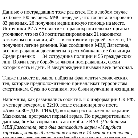
Данные о пострадавших тоже разнятся. Но в любом случае
их более 100 человек. МЧС передает, что госпитализировано
83 раненых, 26 получили медицинскую помощь на месте.
Источники РИА «Новости» в правоохранительных органах
уточняют, что из 83 госпитализированных 21 находится
в тяжелом состоянии, 47 — в состоянии средней тяжести, 15
получили легкие ранения. Как сообщили в МВД Дагестана,
все пострадавшие доставлены в республиканские больницы.
Среди раненых — 34 сотрудника полиции и 55 гражданских
лиц. Врачи ведут борьбу за жизни пострадавших, среди
которых есть и дети. В медучреждения вызван весь персонал.
Также на месте взрывов найдены фрагменты человеческих
тел, которые предположительно принадлежат террористам-
смертникам. Судя по останкам, это были мужчина и женщина.
Напомним, как развивались события. По информации СК РФ,
в четверг вечером, в 22:10, возле стационарного поста
«Аляска-30» ДПС ГИБДД, который расположен на окраине
Махачкалы, прогремел первый взрыв. По предварительным
данным, бомба взорвалась в автомобиле ВАЗ.
(По данным
МВД Дагестана, это был автомобиль марки «Мицубиси
харизма», который смертник взорвал в 14 метрах от поста,