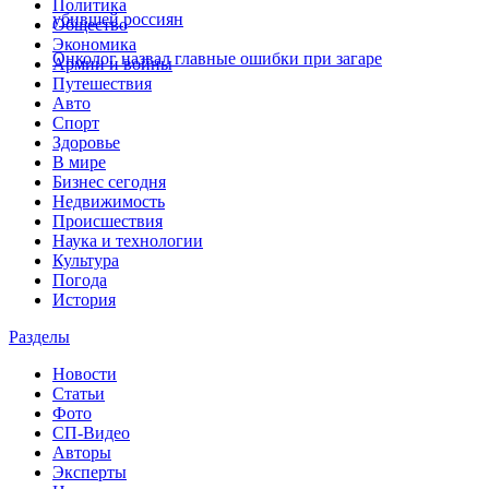
Политика
убившей россиян
Общество
Экономика
Онколог назвал главные ошибки при загаре
Армии и войны
Путешествия
Авто
Спорт
Здоровье
В мире
Бизнес сегодня
Недвижимость
Происшествия
Наука и технологии
Культура
Погода
История
Разделы
Новости
Статьи
Фото
СП-Видео
Авторы
Эксперты