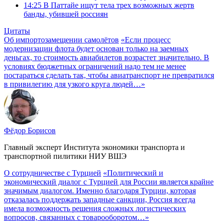
14:25
В Паттайе ищут тела трех возможных жертв
банды, убившей россиян
Цитаты
Об импортозамещении самолётов
«Если процесс
модернизации флота будет основан только на заемных
деньгах, то стоимость авиабилетов возрастет значительно. В
условиях бюджетных ограничений надо тем не менее
постараться сделать так, чтобы авиатранспорт не превратился
в привилегию для узкого круга людей…»
Фёдор Борисов
Главный эксперт Института экономики транспорта и
транспортной пилитики НИУ ВШЭ
О сотрудничестве с Турцией
«Политический и
экономический диалог с Турцией для России является крайне
значимым диалогом. Именно благодаря Турции, которая
отказалась поддержать западные санкции, Россия всегда
имела возможность решения сложных логистических
вопросов, связанных с товарооборотом…»