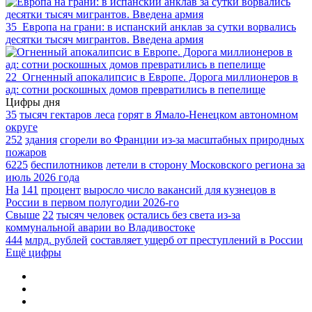
35
Европа на грани: в испанский анклав за сутки ворвались
десятки тысяч мигрантов. Введена армия
22
Огненный апокалипсис в Европе. Дорога миллионеров в
ад: сотни роскошных домов превратились в пепелище
Цифры дня
35
тысяч гектаров леса
горят в Ямало-Ненецком автономном
округе
252
здания
сгорели во Франции из-за масштабных природных
пожаров
6225
беспилотников
летели в сторону Московского региона за
июль 2026 года
На
141
процент
выросло число вакансий для кузнецов в
России в первом полугодии 2026-го
Свыше
22
тысяч человек
остались без света из-за
коммунальной аварии во Владивостоке
444
млрд. рублей
составляет ущерб от преступлений в России
Ещё цифры