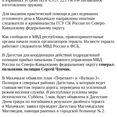
и взрывных устройств) и ч.3 ст. 223 УК РФ (незаконное
изготовление оружия).
Для оказания практической помощи в расследовании
уголовного дела в Махачкалу направлены опытные
следователи и криминалисты ГСУ СК России по Северо-
Кавказскому федеральному округу.
Как сообщили в МВД республики, правоохранительные
органы начали поиск организаторов теракта. На месте теракта
работают следователи МВД России и ФСБ.
В Дагестан для координации действий подразделений
полиции прибыл начальник Главного управления МВД
России по Северо-Кавказскому федеральному округу
генерал-
полковник полиции Сергей Ченчик.
В Махачкале объявлен план «Перехват» и «Вулкан-3».
Полиция в северных районах Дагестана, к которым ведет
ставшая местом теракта дорога, переведена на усиленный
режим несения службы. В республике усилены меры
безопасности. Суббота, 5 мая, будет объявлена в Дагестане
Днем траура по погибшим в результате двойного теракта
в Махачкале, заявил президент Дагестана Магомедсалам
Магомедов, навещая раненых в городской больнице № 2.