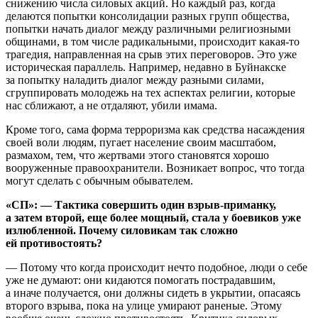
снижению числа силовых акций. Но каждый раз, когда
делаются попытки консолидации разных групп общества,
попытки начать диалог между различными религиозными
общинами, в том числе радикальными, происходит какая-то
трагедия, направленная на срыв этих переговоров. Это уже
историческая параллель. Например, недавно в Буйнакске
за попытку наладить диалог между разными силами,
сгруппировать молодежь на тех аспектах религии, которые
нас сближают, а не отдаляют, убили имама.
Кроме того, сама форма терроризма как средства насаждения
своей воли людям, пугает население своим масштабом,
размахом, тем, что жертвами этого становятся хорошо
вооруженные правоохранители. Возникает вопрос, что тогда
могут сделать с обычным обывателем.
«СП»: — Тактика совершить один взрыв-приманку,
а затем второй, еще более мощный, стала у боевиков уже
излюбленной. Почему силовикам так сложно
ей противостоять?
— Потому что когда происходит нечто подобное, люди о себе
уже не думают: они кидаются помогать пострадавшим,
а иначе получается, они должны сидеть в укрытии, опасаясь
второго взрыва, пока на улице умирают раненые. Этому