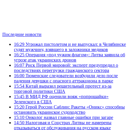
Последние новости
16:29
Угрожал пистолетом и не выпускал: в Челябинске
судят мужчину, взявшего в заложники медиков
16:25
Операция «под чужим флагом»: Литва заявила об
угрозе атак украинских дронов
16:07
Риск Первой мировой: эксперт предупредил о
последствиях перегрузки гражданского сектора
16:00
Тюменские следователи возбудили дело после
падения девушки с опасного аттракциона в парке
15:54
Китай выразил решительный протест из-за
торговой политики США
15:45
В МИД РФ оценили вояж «попрошайки»
Зеленского в США
15:20
Герой России Саблин: Ракеты «Оникс» способны
остановить украинское судоходство
15:10
Онколог назвал главные ошибки при загаре
14:50
Налоговая и Соцстрах Литвы не намерены
отказываться от обслуживания на русском языке