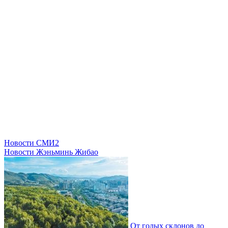
Новости СМИ2
Новости Жэньминь Жибао
От голых склонов до