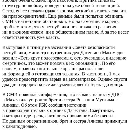
вообще очень сложно противостоять. Критика силовых
структур по любому поводу стала уже общей тенденцией.
Сегодня все неудачи (даже экономические) пытаются свалить
на правоохранителей. Еще раньше были попытки обвинять
СМИ в нагнетании обстановки. Но на самом деле корень
проблем в том, что у республики нет никакого развития
ни в экономическом, ни в общественном плане. А за это несет
ответственность уже власть.
Выступая в пятницу на заседании Совета безопасности
республики, министр внутренних дел Дагестана Магомедов
заявил: «Есть круг подозреваемых, есть очевидцы, видевшие
смертников, это может помочь в их опознании». По его
словам, правоохранительные органы располагали
информацией о готовящихся терактах. В частности, 1 мая
удалось предотвратить взрыв на автозаправке. Однако спустя
два дня террористы все же сумели довести теракт до конца.
В СМИ появилась информация, что взрывы на посту ДПС
в Махачкале устроили брат и сестра Ризван и Муслимат
Алиевы. Об этом РБК сообщил источник
в правоохранительных органах Дагестана. Смертники,
о которых идет речь, считались пропавшими без вести.
По данным оперативников, брат и сестра Алиевы примкнули
к бандподполью.