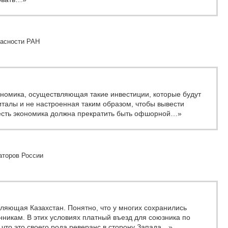
пасности РАН
номика, осуществляющая такие инвестиции, которые будут
талы и не настроенная таким образом, чтобы вывести
 есть экономика должна прекратить быть офшорной…»
аторов России
ляющая Казахстан. Понятно, что у многих сохранились
енникам. В этих условиях платный въезд для союзника по
то это своего рода реверанс в сторону Запада…»