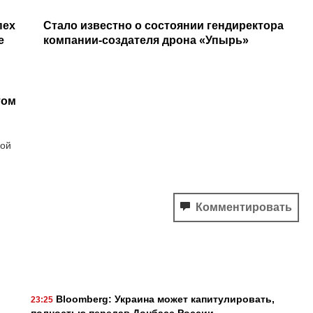
пех
Стало известно о состоянии гендиректора
е
компании-создателя дрона «Упырь»
том
бой
Комментировать
Bloomberg: Украина может капитулировать,
23:25
полностью передав Донбасс России