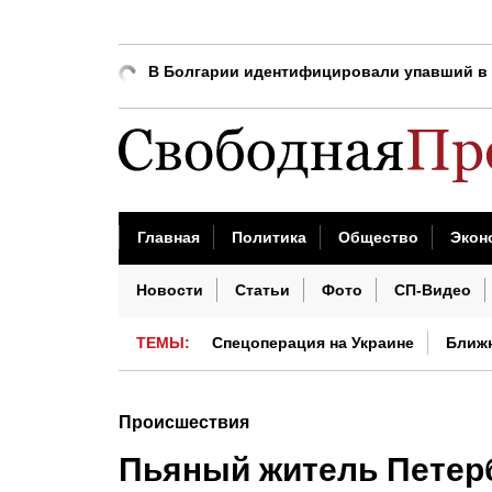
Зеленский: Украина не собирается уходить
В Болгарии идентифицировали упавший в 
Зеленский: В России планируют разместит
В зоне СВО ликвидировали начальника шт
Bloomberg: Украина и Запад могут быть в
На Украине наблюдается дефицит продукт
Главная
Политика
Общество
Экон
Bloomberg: Украина может капитулировать
Бизнес сегодня
Недвижимость
Проис
Новости
Статьи
Фото
СП-Видео
Врач сказал, как часто надо чистить филь
ТЕМЫ:
Спецоперация на Украине
Ближ
Китай сегодня
Происшествия
Пьяный житель Петер