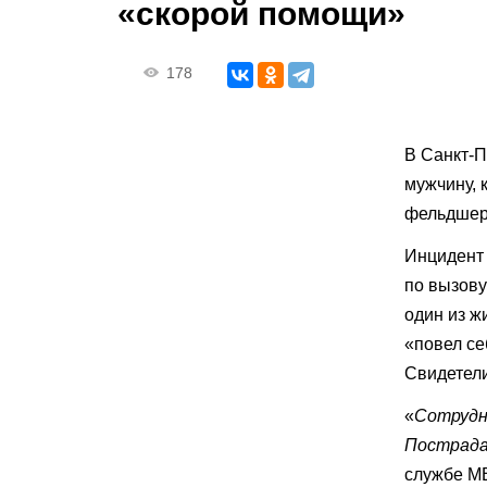
«скорой помощи»
178
В Санкт-П
мужчину, 
фельдшер
Инцидент 
по вызову
один из ж
«повел се
Свидетели
«
Сотрудн
Пострада
службе МВ