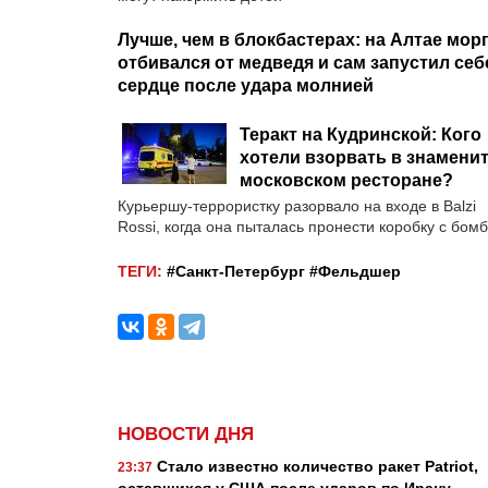
Лучше, чем в блокбастерах: на Алтае мор
отбивался от медведя и сам запустил себ
сердце после удара молнией
Теракт на Кудринской: Кого
хотели взорвать в знамени
московском ресторане?
Курьершу-террористку разорвало на входе в Balzi
Rossi, когда она пыталась пронести коробку с бом
ТЕГИ:
#Санкт-Петербург
#Фельдшер
НОВОСТИ ДНЯ
Стало известно количество ракет Patriot,
23:37
оставшихся у США после ударов по Ирану