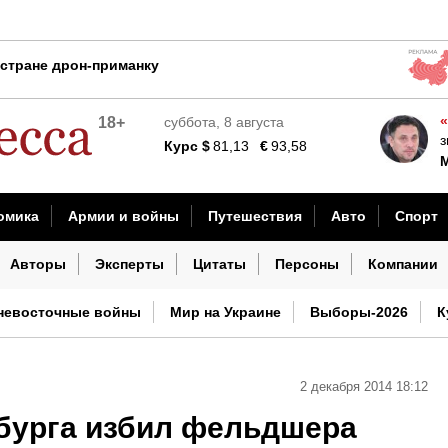
 с Донбасса
стране дрон-приманку
ь до 50 тысяч военных КНДР
«
18+
суббота, 8 августа
аба батальона ВСУ
з
Курс
$
81,13
€
93,58
ынуждены принять условия России
ов
омика
Армии и войны
Путешествия
Авто
Спорт
, полностью передав Донбасс России
шествия
Наука и технологии
Культура
Погода
И
Авторы
Эксперты
Цитаты
Персоны
Компании
тры кондиционера
невосточные войны
Мир на Украине
Выборы-2026
К
2 декабря 2014 18:12
бурга избил фельдшера