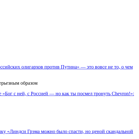
ссийских олигархов против Путина» — это вовсе не то, о чем
серьезным образом
«Бог с ней, с Россией — но как ты посмел тронуть Chevron!»:
«Линдси Грэма можно было спасти, но ценой скандальной