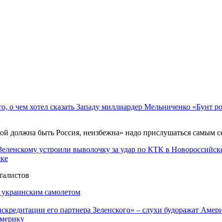
«Бунт ро
акой должна быть Россия, неизбежна» надо прислушаться самым 
ске
талистов
с украинским самолетом
Америку