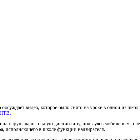
бсуждает видео, которое было снято на уроке в одной из школ
НТВ.
то она нарушала школьную дисциплину, пользуясь мобильным теле
ра, исполняющего в школе функции надзирателя.
лдс выдернул ее из-за парты, провез лицом по полу и надел нару