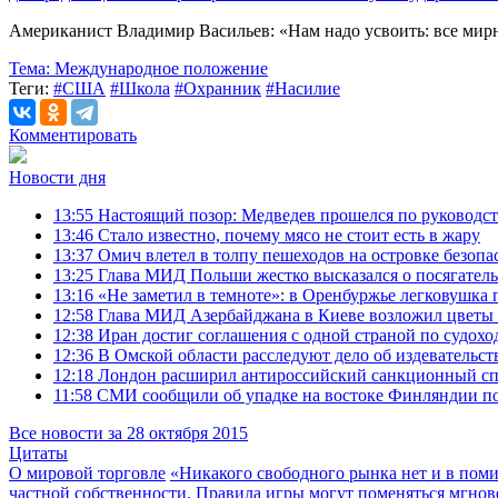
Американист Владимир Васильев: «Нам надо усвоить: все ми
Тема:
Международное положение
Теги:
#США
#Школа
#Охранник
#Насилие
Комментировать
Новости дня
13:55
Настоящий позор: Медведев прошелся по руководс
13:46
Стало известно, почему мясо не стоит есть в жару
13:37
Омич влетел в толпу пешеходов на островке безоп
13:25
Глава МИД Польши жестко высказался о посягательс
13:16
«Не заметил в темноте»: в Оренбуржье легковушка 
12:58
Глава МИД Азербайджана в Киеве возложил цветы
12:38
Иран достиг соглашения с одной страной по судохо
12:36
В Омской области расследуют дело об издевательств
12:18
Лондон расширил антироссийский санкционный с
11:58
СМИ сообщили об упадке на востоке Финляндии по
Все новости за 28 октября 2015
Цитаты
О мировой торговле
«Никакого свободного рынка нет и в поми
частной собственности. Правила игры могут поменяться мгнов