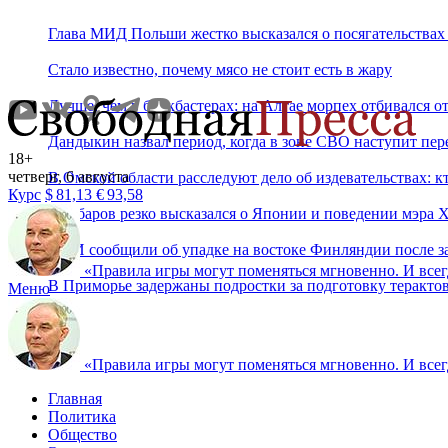
Глава МИД Польши жестко высказался о посягательствах 
Стало известно, почему мясо не стоит есть в жару
Лучше, чем в блокбастерах: на Алтае морпех отбивался от
Дандыкин назвал период, когда в зоне СВО наступит пе
18+
четверг, 6 августа
В Омской области расследуют дело об издевательствах: к
Курс
$
81,13
€
93,58
Джабаров резко высказался о Японии и поведении мэра
СМИ сообщили об упадке на востоке Финляндии после з
«
Правила игры могут поменяться мгновенно. И всегд
В Приморье задержаны подростки за подготовку теракт
Меню
«
Правила игры могут поменяться мгновенно. И всегд
Главная
Политика
Общество