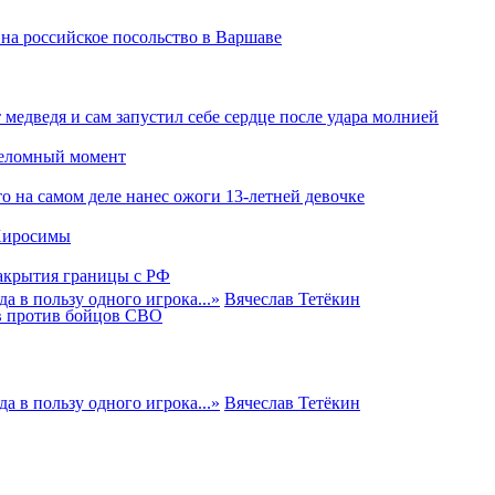
на российское посольство в Варшаве
 медведя и сам запустил себе сердце после удара молнией
реломный момент
то на самом деле нанес ожоги 13-летней девочке
 Хиросимы
акрытия границы с РФ
а в пользу одного игрока...
»
Вячеслав Тетёкин
ов против бойцов СВО
а в пользу одного игрока...
»
Вячеслав Тетёкин