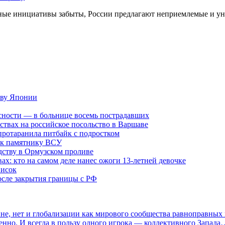
рные инициативы забыты, России предлагают неприемлемые и у
тву Японии
асности — в больнице восемь пострадавших
твах на российское посольство в Варшаве
протаранила питбайк с подростком
 к памятнику ВСУ
дству в Ормузском проливе
ах: кто на самом деле нанес ожоги 13-летней девочке
писок
сле закрытия границы с РФ
не, нет и глобализации как мирового сообщества равноправных
енно. И всегда в пользу одного игрока — коллективного Запада