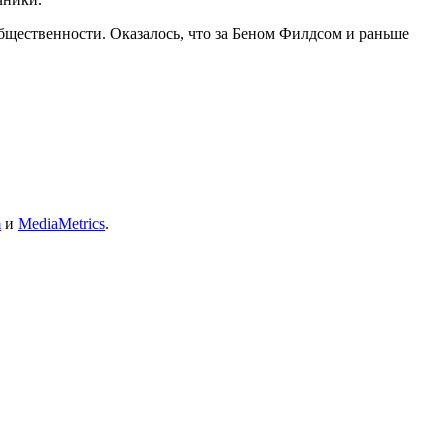
бщественности. Оказалось, что за Беном Филдсом и раньше
m
и
MediaMetrics
.