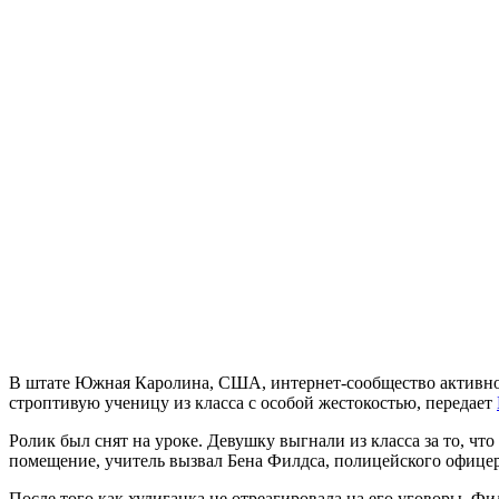
В штате Южная Каролина, США, интернет-сообщество активно о
строптивую ученицу из класса с особой жестокостью, передает
Ролик был снят на уроке. Девушку выгнали из класса за то, ч
помещение, учитель вызвал Бена Филдса, полицейского офице
После того как хулиганка не отреагировала на его уговоры, Фи