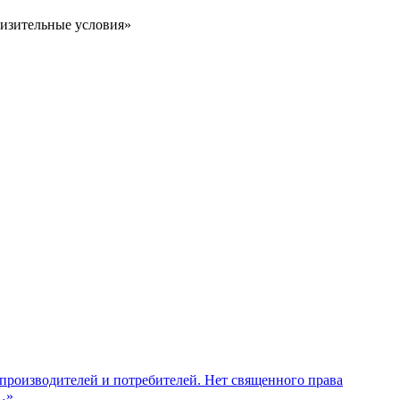
низительные условия»
 производителей и потребителей. Нет священного права
…»