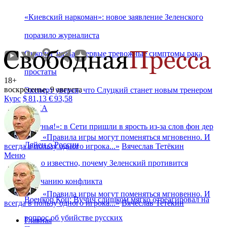
«Киевский наркоман»: новое заявление Зеленского
поразило журналиста
Онколог назвал первые тревожные симптомы рака
простаты
18+
воскресенье, 9 августа
Эксперт уверен, что Слуцкий станет новым тренером
Курс
$
81,13
€
93,58
ЦСКА
«Лгунья!»: в Сети пришли в ярость из-за слов фон дер
«
Правила игры могут поменяться мгновенно. И
Ляйен о России
всегда в пользу одного игрока...
»
Вячеслав Тетёкин
Меню
Стало известно, почему Зеленский противится
окончанию конфликта
«
Правила игры могут поменяться мгновенно. И
Военкор Коц: Вучич слишком мягко отреагировал на
всегда в пользу одного игрока...
»
Вячеслав Тетёкин
вопрос об убийстве русских
Главная