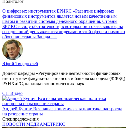
Политолог
О цифровых инструментах БРИКС
«Развитие цифровых
финансовых инструментов является новым качественным
шагом в развитии системы денежного обращения. Страны
БРИКС в силу обстоятельств, в которых они оказываются, на
сегодняшний день являются лидерами в этой сфере и намного
обогнали страны Запада…»
Юрий Твердохлеб
Доцент кафедры «Регулирование деятельности финансовых
институтов» факультета финансов и банковского дела (ФФБД)
РАНХиГС, кандидат экономических наук
СП-Видео
Андрей Бунич: Вся наша экономическая политика настроена
на разорение страны
Спецпредложения
НОВОСТИ МЕДИАМЕТРИКС