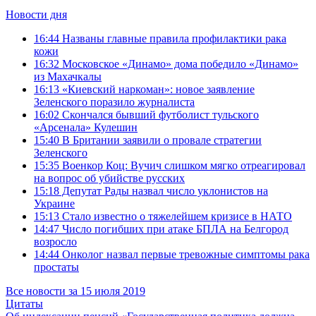
Новости дня
16:44
Названы главные правила профилактики рака
кожи
16:32
Московское «Динамо» дома победило «Динамо»
из Махачкалы
16:13
«Киевский наркоман»: новое заявление
Зеленского поразило журналиста
16:02
Скончался бывший футболист тульского
«Арсенала» Кулешин
15:40
В Британии заявили о провале стратегии
Зеленского
15:35
Военкор Коц: Вучич слишком мягко отреагировал
на вопрос об убийстве русских
15:18
Депутат Рады назвал число уклонистов на
Украине
15:13
Стало известно о тяжелейшем кризисе в НАТО
14:47
Число погибших при атаке БПЛА на Белгород
возросло
14:44
Онколог назвал первые тревожные симптомы рака
простаты
Все новости за 15 июля 2019
Цитаты