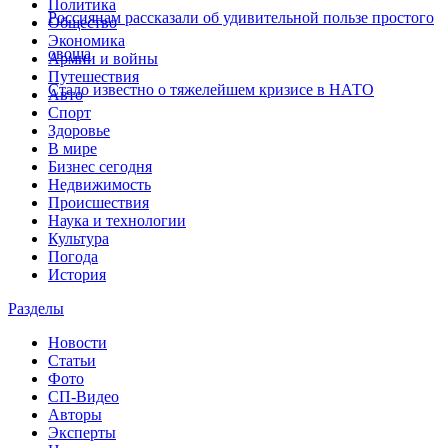
Политика
Россиянам рассказали об удивительной пользе простого
Общество
Экономика
овоща
Армии и войны
Путешествия
Стало известно о тяжелейшем кризисе в НАТО
Авто
Спорт
Здоровье
В мире
Бизнес сегодня
Недвижимость
Происшествия
Наука и технологии
Культура
Погода
История
Разделы
Новости
Статьи
Фото
СП-Видео
Авторы
Эксперты