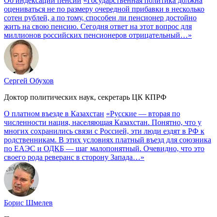
Об индексации пенсий
«Государственная политика должна
оцениваться не по размеру очередной прибавки в несколько
сотен рублей, а по тому, способен ли пенсионер достойно
жить на свою пенсию. Сегодня ответ на этот вопрос для
миллионов российских пенсионеров отрицательный…»
Сергей Обухов
Доктор политических наук, секретарь ЦК КПРФ
О платном въезде в Казахстан
«Русские — вторая по
численности нация, населяющая Казахстан. Понятно, что у
многих сохранились связи с Россией, эти люди ездят в РФ к
родственникам. В этих условиях платный въезд для союзника
по ЕАЭС и ОДКБ — шаг малопонятный. Очевидно, что это
своего рода реверанс в сторону Запада…»
Борис Шмелев