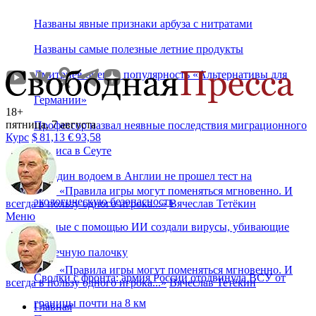
Названы явные признаки арбуза с нитратами
Названы самые полезные летние продукты
Дмитриев оценил популярность «Альтернативы для
Германии»
18+
пятница, 7 августа
Профессор назвал неявные последствия миграционного
Курс
$
81,13
€
93,58
кризиса в Сеуте
Ни один водоем в Англии не прошел тест на
«
Правила игры могут поменяться мгновенно. И
экологическую безопасность
всегда в пользу одного игрока...
»
Вячеслав Тетёкин
Меню
Ученые с помощью ИИ создали вирусы, убивающие
кишечную палочку
«
Правила игры могут поменяться мгновенно. И
Сводки с фронта: армия России отодвинула ВСУ от
всегда в пользу одного игрока...
»
Вячеслав Тетёкин
границы почти на 8 км
Главная