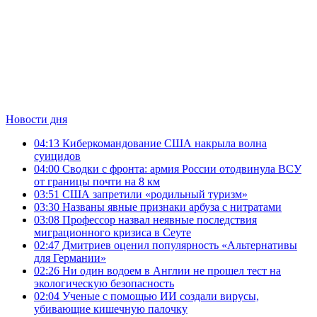
Новости дня
04:13
Киберкомандование США накрыла волна
суицидов
04:00
Сводки с фронта: армия России отодвинула ВСУ
от границы почти на 8 км
03:51
США запретили «родильный туризм»
03:30
Названы явные признаки арбуза с нитратами
03:08
Профессор назвал неявные последствия
миграционного кризиса в Сеуте
02:47
Дмитриев оценил популярность «Альтернативы
для Германии»
02:26
Ни один водоем в Англии не прошел тест на
экологическую безопасность
02:04
Ученые с помощью ИИ создали вирусы,
убивающие кишечную палочку