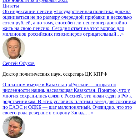
Все новости за 8 февраля 2022
Цитаты
Об индексации пенсий
«Государственная политика должна
оцениваться не по размеру очередной прибавки в несколько
сотен рублей, а по тому, способен ли пенсионер достойно
жить на свою пенсию. Сегодня ответ на этот вопрос для
миллионов российских пенсионеров отрицательный…»
Сергей Обухов
Доктор политических наук, секретарь ЦК КПРФ
О платном въезде в Казахстан
«Русские — вторая по
численности нация, населяющая Казахстан. Понятно, что у
многих сохранились связи с Россией, эти люди ездят в РФ к
родственникам. В этих условиях платный въезд для союзника
по ЕАЭС и ОДКБ — шаг малопонятный. Очевидно, что это
своего рода реверанс в сторону Запада…»