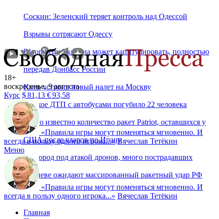
Соскин: Зеленский теряет контроль над Одессой
Взрывы сотрясают Одессу
Bloomberg: Украина может капитулировать, полностью
передав Донбасс России
18+
воскресенье, 9 августа
Киев устроил новый налет на Москву
Курс
$
81,13
€
93,58
Жуткое ДТП с автобусами погубило 22 человека
Стало известно количество ракет Patriot, оставшихся у
«
Правила игры могут поменяться мгновенно. И
США после ударов по Ирану
всегда в пользу одного игрока...
»
Вячеслав Тетёкин
Меню
Белгород под атакой дронов, много пострадавших
В Киеве ожидают массированный ракетный удар РФ
«
Правила игры могут поменяться мгновенно. И
всегда в пользу одного игрока...
»
Вячеслав Тетёкин
Главная