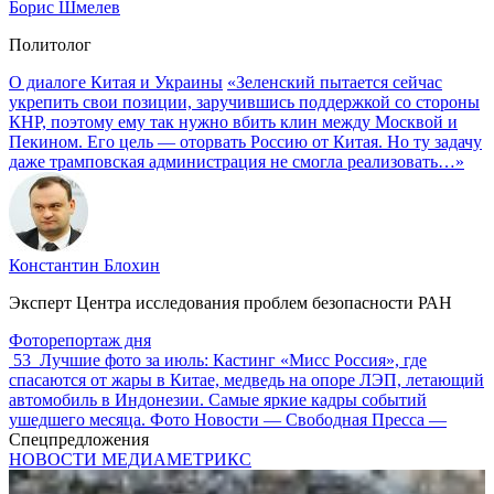
Борис Шмелев
Политолог
О диалоге Китая и Украины
«Зеленский пытается сейчас
укрепить свои позиции, заручившись поддержкой со стороны
КНР, поэтому ему так нужно вбить клин между Москвой и
Пекином. Его цель — оторвать Россию от Китая. Но ту задачу
даже трамповская администрация не смогла реализовать…»
Константин Блохин
Эксперт Центра исследования проблем безопасности РАН
Фоторепортаж дня
53
Лучшие фото за июль: Кастинг «Мисс Россия», где
спасаются от жары в Китае, медведь на опоре ЛЭП, летающий
автомобиль в Индонезии. Самые яркие кадры событий
ушедшего месяца. Фото Новости — Свободная Пресса —
Спецпредложения
НОВОСТИ МЕДИАМЕТРИКС