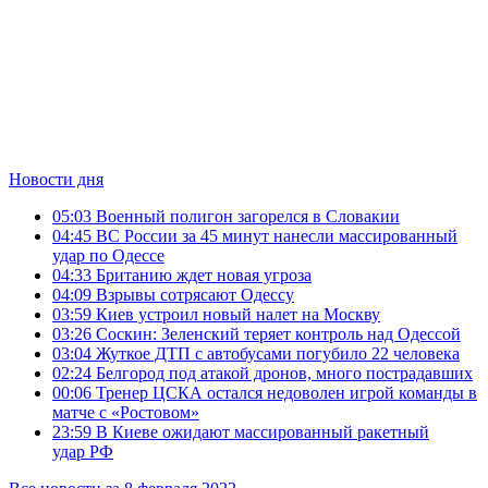
Новости дня
05:03
Военный полигон загорелся в Словакии
04:45
ВС России за 45 минут нанесли массированный
удар по Одессе
04:33
Британию ждет новая угроза
04:09
Взрывы сотрясают Одессу
03:59
Киев устроил новый налет на Москву
03:26
Соскин: Зеленский теряет контроль над Одессой
03:04
Жуткое ДТП с автобусами погубило 22 человека
02:24
Белгород под атакой дронов, много пострадавших
00:06
Тренер ЦСКА остался недоволен игрой команды в
матче с «Ростовом»
23:59
В Киеве ожидают массированный ракетный
удар РФ