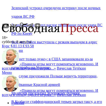
Зеленский устроил очередную истерику после ночных
ударов ВС РФ
Зеленский выдвинул наглое требование после удара ВС
РФ по Киеву
18+
суббота, 8 августа
Фон дер Ляйен выступила с резким выпадом в адрес
Курс
$
81,13
€
93,58
России
«Станет только хуже»: в США запаниковали из-за
«
Правила игры могут поменяться мгновенно. И
катастрофы на Украине
всегда в пользу одного игрока...
»
Вячеслав Тетёкин
Меню
В Госдуме предложили Польше вернуть территории,
отвоёванные Красной армией
«
Правила игры могут поменяться мгновенно. И
Медведев предсказал Зеленскому будущее
всегда в пользу одного игрока...
»
Вячеслав Тетёкин
В Кузбассе стаффордширский терьер загрыз таксу, а его
Главная