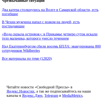
Чрезвычайные ситуации
Два катера столкнулись на Волге в Самарской области, есть
погибшие
В Чехии мужчина напал с ножом на людей, есть
пострадавшие
«Вода скрыла островок»: в Прикамье четверо суток искали
тело мальчика, которого унесло течением
Над Екатеринбургом сбили восемь БПЛА: эвакуированы 800
сотрудников Wildberries
Все материалы по теме (12820)
Читайте новости «Свободной Прессы» в
Яндекс.Новостях
, а так же подписывайтесь на наши
каналы в
Яндекс.Дзен
,
Telegram
и
MediaMetrics
.