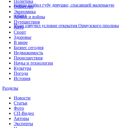
Политика
хозяин разбил губу девушке, спасавшей маленькую
Общество
Экономика
собаку
Армии и войны
Путешествия
Иран озвучил условие открытия Ормузского пролива
Авто
Спорт
Здоровье
В мире
Бизнес сегодня
Недвижимость
Происшествия
Наука и технологии
Культура
Погода
История
Разделы
Новости
Статьи
Фото
СП-Видео
Авторы
Эксперты