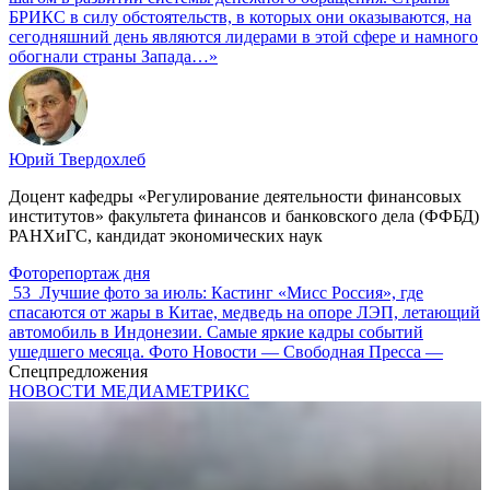
БРИКС в силу обстоятельств, в которых они оказываются, на
сегодняшний день являются лидерами в этой сфере и намного
обогнали страны Запада…»
Юрий Твердохлеб
Доцент кафедры «Регулирование деятельности финансовых
институтов» факультета финансов и банковского дела (ФФБД)
РАНХиГС, кандидат экономических наук
Фоторепортаж дня
53
Лучшие фото за июль: Кастинг «Мисс Россия», где
спасаются от жары в Китае, медведь на опоре ЛЭП, летающий
автомобиль в Индонезии. Самые яркие кадры событий
ушедшего месяца. Фото Новости — Свободная Пресса —
Спецпредложения
НОВОСТИ МЕДИАМЕТРИКС