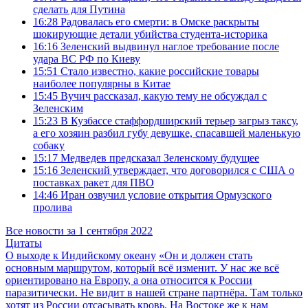
сделать для Путина
16:28
Радовалась его смерти: в Омске раскрыты
шокирующие детали убийства студента‑историка
16:16
Зеленский выдвинул наглое требование после
удара ВС РФ по Киеву
15:51
Стало известно, какие российские товары
наиболее популярны в Китае
15:45
Вучич рассказал, какую тему не обсуждал с
Зеленским
15:23
В Кузбассе стаффордширский терьер загрыз таксу,
а его хозяин разбил губу девушке, спасавшей маленькую
собаку
15:17
Медведев предсказал Зеленскому будущее
15:16
Зеленский утверждает, что договорился с США о
поставках ракет для ПВО
14:46
Иран озвучил условие открытия Ормузского
пролива
Все новости за 1 сентября 2022
Цитаты
О выходе к Индийскому океану
«Он и должен стать
основным маршрутом, который всё изменит. У нас же всё
ориентировано на Европу, а она относится к России
паразитически. Не видит в нашей стране партнёра. Там только
хотят из России отсасывать кровь. На Востоке же к нам