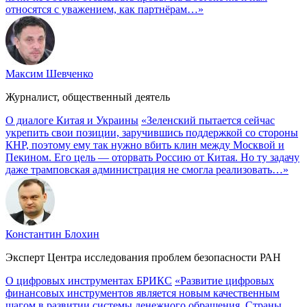
относятся с уважением, как партнёрам…»
Максим Шевченко
Журналист, общественный деятель
О диалоге Китая и Украины
«Зеленский пытается сейчас
укрепить свои позиции, заручившись поддержкой со стороны
КНР, поэтому ему так нужно вбить клин между Москвой и
Пекином. Его цель — оторвать Россию от Китая. Но ту задачу
даже трамповская администрация не смогла реализовать…»
Константин Блохин
Эксперт Центра исследования проблем безопасности РАН
О цифровых инструментах БРИКС
«Развитие цифровых
финансовых инструментов является новым качественным
шагом в развитии системы денежного обращения. Страны