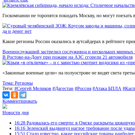
Госкомпании не торопятся покидать Москву, но могут поехать в
да и денег нет
Какие регионы России оказались в аутсайдерах в рейтинге пр
Военнослужащий застрелил сослуживца и нескольких мирных 
В Ростове-на-Дону при пожаре на АЗС сгорели 21 автомобиля
«Законные военные цели» на полуострове не видят света третьи 
Тема:
Регионы
Теги:
#Сергей Меликов
#Дагестан
#Россия
#Атака БПЛА
#Кас
Комментировать
Новости дня
16:28
Радовалась его смерти: в Омске раскрыты шокирую
16:16
Зеленский выдвинул наглое требование после удар
15:51
Стало известно, какие российские товары наиболее