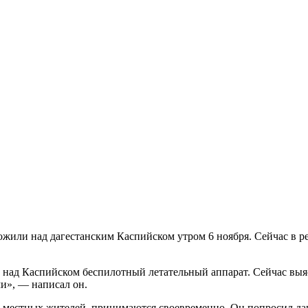
жили над дагестанским Каспийском утром 6 ноября. Сейчас в р
ад Каспийском беспилотный летательный аппарат. Сейчас выяс
ми», — написал он.
и местных жителей, принимаются своевременно. Он попросил даг