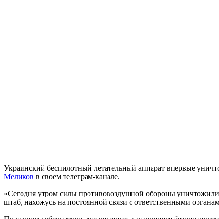
Украинский беспилотный летательный аппарат впервые уничто
Меликов
в своем телеграм-канале.
«Сегодня утром силы противовоздушной обороны уничтожили н
штаб, нахожусь на постоянной связи с ответственными органа
По словам губернатора, все решения, касающиеся безопасност