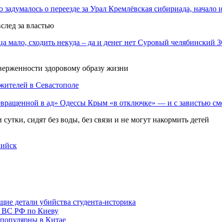
Кремлёвская сибириада, начало и
след за властью
Суровый челябинский З
иверженности здоровому образу жизни
жителей в Севастополе
Крым «в отключке» — и с завистью см
сутки, сидят без воды, без связи и не могут накормить детей
пийск
щие детали убийства студента‑историка
а ВС РФ по Киеву
 популярны в Китае