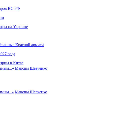
даров ВС РФ
сии
рофы на Украине
оёванные Красной армией
027 года
лярны в Китае
имым...
»
Максим Шевченко
имым...
»
Максим Шевченко