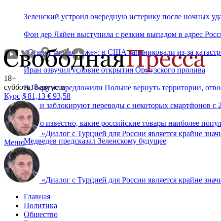
Зеленский устроил очередную истерику после ночных у
Фон дер Ляйен выступила с резким выпадом в адрес Рос
«Станет только хуже»: в США запаниковали из-за катаст
Иран озвучил условие открытия Ормузского пролива
18+
суббота, 8 августа
В Госдуме предложили Польше вернуть территории, отв
Курс
$
81,13
€
93,58
Банки заблокируют переводы с некоторых смартфонов с 2
Стало известно, какие российские товары наиболее попу
«
Диалог с Турцией для России является крайне знач
Медведев предсказал Зеленскому будущее
Меню
«
Диалог с Турцией для России является крайне знач
Главная
Политика
Общество