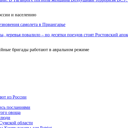
оссии и населению
езновения самолета в Приангарье
Ростовский апок
рийные бригады работают в авральном режиме
яют из России
ись посланиями
того овоща
 люди
Сумской области
 Киеву ракеты для Patriot