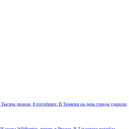
Тысяча дронов, 8 погибших: В Тюмени на день города ударили
снова Wildberries, теперь в Рязани. В Таганроге погибла