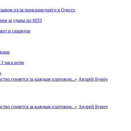
зывом из-за произошедшего в Одессе
иев за удары по НПЗ
кет и снарядов
овоща
3 часа ночи
ю
ство гоняется за каждым платежом...
»
Андрей Бунич
ство гоняется за каждым платежом...
»
Андрей Бунич