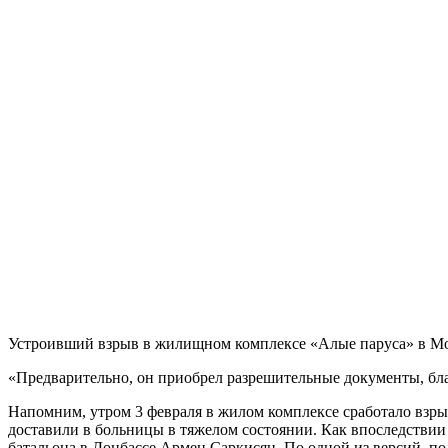
Устроивший взрыв в жилищном комплексе «Алые паруса» в Мос
«Предварительно, он приобрел разрешительные документы, бла
Напомним, утром 3 февраля в жилом комплексе сработало взры
доставили в больницы в тяжелом состоянии. Как впоследствии
батальона в Донбассе Армен Саркисян. По одной из версий, п