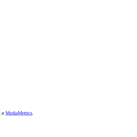
m
и
MediaMetrics
.