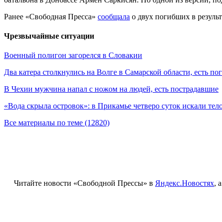
Ранее «Свободная Пресса»
сообщала
о двух погибших в результ
Чрезвычайные ситуации
Военный полигон загорелся в Словакии
Два катера столкнулись на Волге в Самарской области, есть п
В Чехии мужчина напал с ножом на людей, есть пострадавшие
«Вода скрыла островок»: в Прикамье четверо суток искали тел
Все материалы по теме (12820)
Читайте новости «Свободной Прессы» в
Яндекс.Новостях
, 