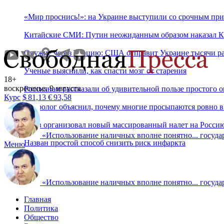
«Мир проснись!»: на Украине выступили со срочным при
Китайские СМИ: Путин неожиданным образом наказал К
Оружие через Турцию: США отправит Украине тысячи ра
Ученые выяснили, как спасти мозг от старения
18+
воскресенье, 9 августа
Россиянам рассказали об удивительной пользе простого 
Курс
$
81,13
€
93,58
Невролог объяснил, почему многие просыпаются ровно в 
Киев организовал новый массированный налет на Росси
«
Использование наличных вполне понятно... государ
Назван простой способ снизить риск инфаркта
Меню
«
Использование наличных вполне понятно... государ
Главная
Политика
Общество