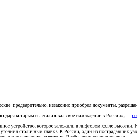
кве, предварительно, незаконно приобрел документы, разреша
годаря которым и легализовал свое нахождение в России», —
с
вное устройство, которое заложили в лифтовом холле высотки.
 уточнил столичный главк СК России, один из пострадавших уме
одрыв мог совершить смертник. Возбуждено уголовное дело.