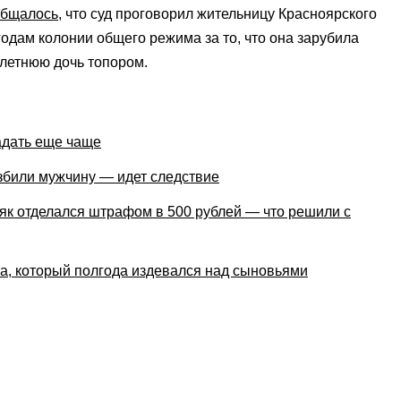
общалось
, что суд проговорил жительницу Красноярского
 годам колонии общего режима за то, что она зарубила
летнюю дочь топором.
адать еще чаще
збили мужчину — идет следствие
як отделался штрафом в 500 рублей — что решили с
та, который полгода издевался над сыновьями