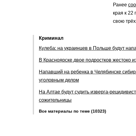
Ранее
со
края к 22
свою трёх
Криминал
Кулеба: на украинцев в Польше будут нап
В Красноярске двое подростков жестоко и
Напавший на ребенка в Челябинске сибир
уголовным делом
На Алтае будут судить изверга-рецидивис
сожительницы
Все материалы по теме (10323)