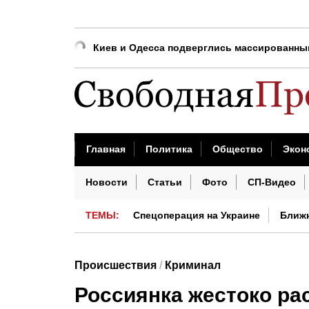
Киев атакует: произошло возгорание на И
Киев и Одесса подверглись массированны
В Киеве полыхает мощный пожар
Сотни дронов ВСУ устроили ночной налёт 
Главные новости на утро 8 августа
Россиянам рассказали, как определить него
Главная
Политика
Общество
Экон
Драпатый начал «мясные» штурмы
Бизнес сегодня
Недвижимость
Проис
Новости
Статьи
Фото
СП-Видео
ТЕМЫ:
Спецоперация на Украине
Ближ
Китай сегодня
Происшествия
/
Криминал
Россиянка жестоко ра