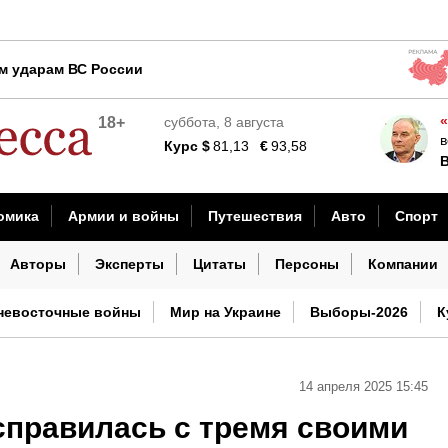
льском НПЗ
м ударам ВС России
«
18+
суббота, 8 августа
на Россию
в
Курс
$
81,13
€
93,58
В
дность продукта в магазине за 30 секунд
омика
Армии и войны
Путешествия
Авто
Спорт
шествия
Наука и технологии
Культура
Погода
И
Авторы
Эксперты
Цитаты
Персоны
Компании
невосточные войны
Мир на Украине
Выборы-2026
К
14 апреля 2025 15:45
справилась с тремя своими