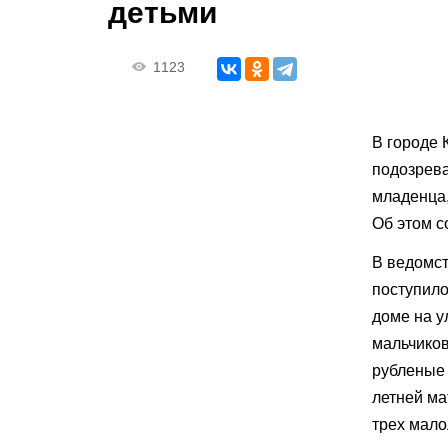
детьми
1123
В городе 
подозрева
младенца,
Об этом с
В ведомст
поступило
доме на у
мальчиков
рубленые 
летней ма
трех мало