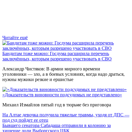
Читайте ещё
Бандитам тоже можно: Госдума расширила перечень
заключённых, которым разрешено участвовать в СВО
Александр Чистяков: В армии мирного времени
уголовники — зло, а в боевых условиях, когда надо драться,
нужны мужики резкие и ершистые
«Доказательств виновности подсудимых не представлено»
Михаил Измайлов пятый год в тюрьме без приговора
На Алтае девочка получила тяжелые травмы, уходя от ДПС —
под суд пойдет ее отец
Бывшего сенатора Сабадаша отправили в колонию за
хищение доли Выборгского ЦБК