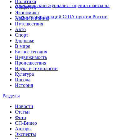
Политика
Американский журналист оценил шансы на
Общество
Экономика
ужесточение санкций США против России
Армии и войны
Путешествия
Авто
Спорт
Здоровье
В мире
Бизнес сегодня
Недвижимость
Происшествия
Наука и технологии
Культура
Погода
История
Разделы
Новости
Статьи
Фото
СП-Видео
Авторы
Эксперты