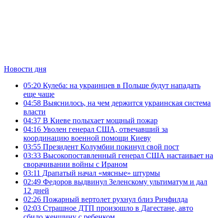
Новости дня
05:20
Кулеба: на украинцев в Польше будут нападать
еще чаще
04:58
Выяснилось, на чем держится украинская система
власти
04:37
В Киеве полыхает мощный пожар
04:16
Уволен генерал США, отвечавший за
координацию военной помощи Киеву
03:55
Президент Колумбии покинул свой пост
03:33
Высокопоставленный генерал США настаивает на
сворачивании войны с Ираном
03:11
Драпатый начал «мясные» штурмы
02:49
Федоров выдвинул Зеленскому ультиматум и дал
12 дней
02:26
Пожарный вертолет рухнул близ Ричфилда
02:03
Страшное ДТП произошло в Дагестане, авто
сбило женщину с ребенком