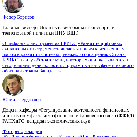
Фёдор Борисов
Главный эксперт Института экономики транспорта и
транспортной пилитики НИУ ВШЭ
О цифровых инструментах БРИКС
«Развитие цифровых
финансовых инструментов является новым качественным
шагом в развитии системы денежного обращения. Страны
БРИКС в силу обстоятельств, в которых они оказываются, на
сегодняшний день являются лидерами в этой сфере и намного
обогнали страны Запада…»
Юрий Твердохлеб
Доцент кафедры «Регулирование деятельности финансовых
институтов» факультета финансов и банковского дела (ФФБД)
РАНХиГС, кандидат экономических наук
Фоторепортаж дня
53
Лучшие фото за июль: Кастинг «Мисс Россия», где