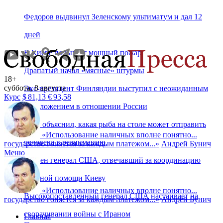
Федоров выдвинул Зеленскому ультиматум и дал 12
дней
В Киеве полыхает мощный пожар
Драпатый начал «мясные» штурмы
18+
суббота, 8 августа
Экс-президент Финляндии выступил с неожиданным
Курс
$
81,13
€
93,58
предложением в отношении России
Врач объяснил, какая рыба на столе может отправить
«
Использование наличных вполне понятно...
человека в реанимацию
государство гоняется за каждым платежом...
»
Андрей Бунич
Меню
Уволен генерал США, отвечавший за координацию
военной помощи Киеву
«
Использование наличных вполне понятно...
Высокопоставленный генерал США настаивает на
государство гоняется за каждым платежом...
»
Андрей Бунич
сворачивании войны с Ираном
Главная