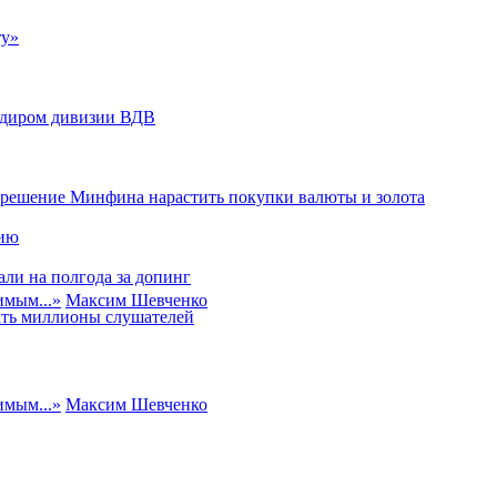
ту»
андиром дивизии ВДВ
 решение Минфина нарастить покупки валюты и золота
сию
ли на полгода за допинг
имым...
»
Максим Шевченко
вать миллионы слушателей
имым...
»
Максим Шевченко