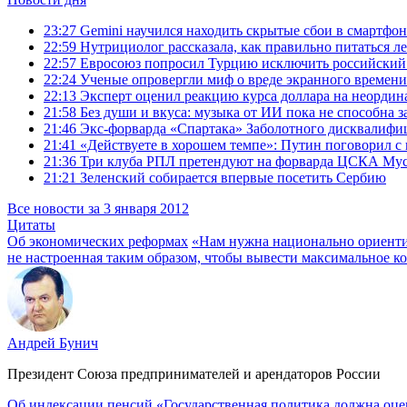
23:27
Gemini научился находить скрытые сбои в смартфон
22:59
Нутрициолог рассказала, как правильно питаться л
22:57
Евросоюз попросил Турцию исключить российский 
22:24
Ученые опровергли миф о вреде экранного времени
22:13
Эксперт оценил реакцию курса доллара на неордин
21:58
Без души и вкуса: музыка от ИИ пока не способна 
21:46
Экс-форварда «Спартака» Заболотного дисквалифиц
21:41
«Действуете в хорошем темпе»: Путин поговорил 
21:36
Три клуба РПЛ претендуют на форварда ЦСКА Мус
21:21
Зеленский собирается впервые посетить Сербию
Все новости за 3 января 2012
Цитаты
Об экономических реформах
«Нам нужна национально ориенти
не настроенная таким образом, чтобы вывести максимальное к
Андрей Бунич
Президент Союза предпринимателей и арендаторов России
Об индексации пенсий
«Государственная политика должна оцен