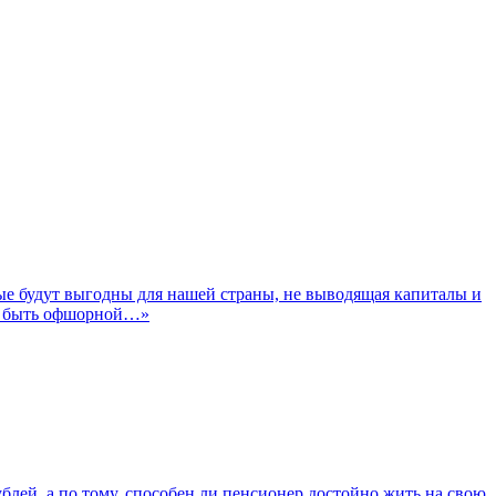
е будут выгодны для нашей страны, не выводящая капиталы и
ть быть офшорной…»
блей, а по тому, способен ли пенсионер достойно жить на свою