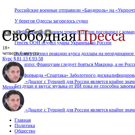
Российские военные отправили «Бандероль» на «Укрпоч
У берегов Одессы загорелось судно
«Действуете в хорошем темпе»: Путин поговорил с ком
Генсек ООН осудил удары Украины по России
18+
четверг, 6 августа
Эксперт оценил реакцию курса доллара на неординарное
Курс
$
81,13
€
93,58
Филиппо: Французам следует бояться Макрона, а не Рос
Экс-форварда «Спартака» Заболотного дисквалифицирова
«
Диалог с Турцией для России является крайне знач
Без души и вкуса: музыка от ИИ пока не способна завое
Меню
«
Диалог с Турцией для России является крайне знач
Главная
Политика
Общество