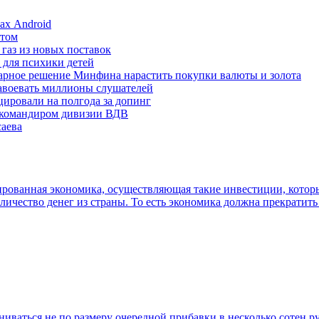
ах Android
етом
газ из новых поставок
 для психики детей
арное решение Минфина нарастить покупки валюты и золота
завоевать миллионы слушателей
ировали на полгода за допинг
с командиром дивизии ВДВ
аева
рованная экономика, осуществляющая такие инвестиции, которы
оличество денег из страны. То есть экономика должна прекрати
иваться не по размеру очередной прибавки в несколько сотен ру