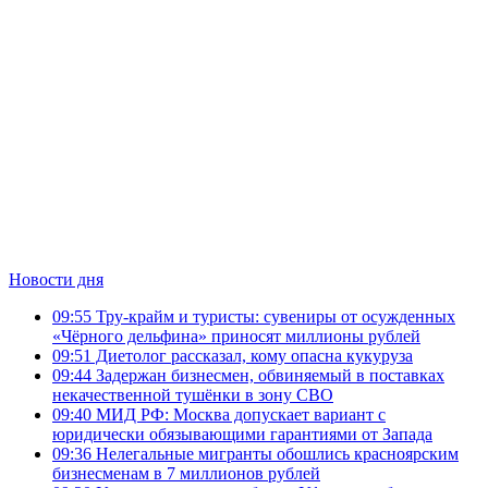
Новости дня
09:55
Тру-крайм и туристы: сувениры от осужденных
«Чёрного дельфина» приносят миллионы рублей
09:51
Диетолог рассказал, кому опасна кукуруза
09:44
Задержан бизнесмен, обвиняемый в поставках
некачественной тушёнки в зону СВО
09:40
МИД РФ: Москва допускает вариант с
юридически обязывающими гарантиями от Запада
09:36
Нелегальные мигранты обошлись красноярским
бизнесменам в 7 миллионов рублей