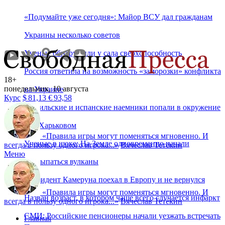
«Подумайте уже сегодня»: Майор ВСУ дал гражданам
Украины несколько советов
Ученые обнаружили у сала сверхспособность
Россия ответила на возможность «заморозки» конфликта
18+
понедельник, 10 августа
на Украине
Курс
$
81,13
€
93,58
Бразильские и испанские наемники попали в окружение
под Харьковом
«
Правила игры могут поменяться мгновенно. И
Ученые в шоке: На Земле одновременно начали
всегда в пользу одного игрока...
»
Вячеслав Тетёкин
Меню
просыпаться вулканы
Президент Камеруна поехал в Европу и не вернулся
«
Правила игры могут поменяться мгновенно. И
Назван возраст, в котором чаще всего случается инфаркт
всегда в пользу одного игрока...
»
Вячеслав Тетёкин
СМИ: Российские пенсионеры начали уезжать встречать
Главная