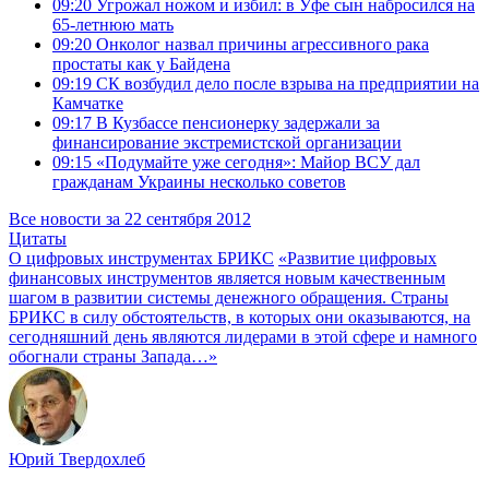
09:20
Угрожал ножом и избил: в Уфе сын набросился на
65-летнюю мать
09:20
Онколог назвал причины агрессивного рака
простаты как у Байдена
09:19
СК возбудил дело после взрыва на предприятии на
Камчатке
09:17
В Кузбассе пенсионерку задержали за
финансирование экстремистской организации
09:15
«Подумайте уже сегодня»: Майор ВСУ дал
гражданам Украины несколько советов
Все новости за 22 сентября 2012
Цитаты
О цифровых инструментах БРИКС
«Развитие цифровых
финансовых инструментов является новым качественным
шагом в развитии системы денежного обращения. Страны
БРИКС в силу обстоятельств, в которых они оказываются, на
сегодняшний день являются лидерами в этой сфере и намного
обогнали страны Запада…»
Юрий Твердохлеб