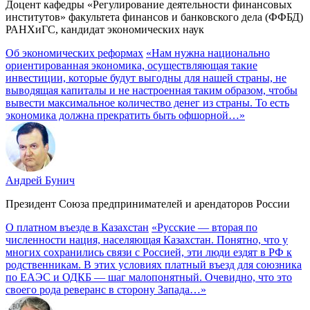
Доцент кафедры «Регулирование деятельности финансовых
институтов» факультета финансов и банковского дела (ФФБД)
РАНХиГС, кандидат экономических наук
Об экономических реформах
«Нам нужна национально
ориентированная экономика, осуществляющая такие
инвестиции, которые будут выгодны для нашей страны, не
выводящая капиталы и не настроенная таким образом, чтобы
вывести максимальное количество денег из страны. То есть
экономика должна прекратить быть офшорной…»
Андрей Бунич
Президент Союза предпринимателей и арендаторов России
О платном въезде в Казахстан
«Русские — вторая по
численности нация, населяющая Казахстан. Понятно, что у
многих сохранились связи с Россией, эти люди ездят в РФ к
родственникам. В этих условиях платный въезд для союзника
по ЕАЭС и ОДКБ — шаг малопонятный. Очевидно, что это
своего рода реверанс в сторону Запада…»