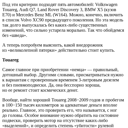
Под эти критерии подходят пять автомобилей: Volkswagen
Touareg, Audi Q7, Land Rover Discovery 3, BMW Х5 (кузов
Е70) и Mercedes Benz ML (W164). Можно, конечно, включить
в список Volvo XC90 предыдущего поколения. Но эта модель
так долго выпускалась без каких-либо существенных
изменений, что сильно устарела морально. Так что обойдемся
без «шведа».
А теперь попробуем выяснить, какой внедорожник
из «великолепной пятерки» действительно стоит купить.
Touareg
Самое главное при приобретении «немца» — правильный,
дотошный выбор. Другими словами, присматриваться нужно
к вариантам с проверенным временем 3-литровым дизелем
и без пневмоподвески. Да, она бесспорно хороша,
но ее ремонт стоит космических денег.
Вообще, найти хороший Touareg 2008−2009 годов и пробегом
в 100−150 тысяч километров за адекватные деньги вполне
реально. Главное, это проверить его, что называется, с ног
до головы. Особое внимание нужно обратить на состояние
подвески, проверить мотор на отсутствие каких-либо
«выделений», и определить степень «убитости» рулевой