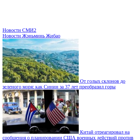
Новости СМИ2
Новости Жэньминь Жибао
От голых склонов до
зеленого моря: как Синин за 37 лет преобразил горы
Китай отреагировал на
сообщения о планировании США военных действий против