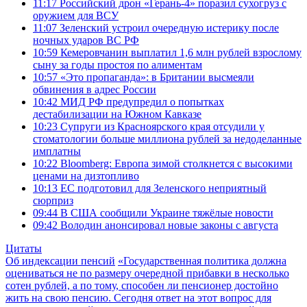
11:17
Российский дрон «Герань-4» поразил сухогруз с
оружием для ВСУ
11:07
Зеленский устроил очередную истерику после
ночных ударов ВС РФ
10:59
Кемеровчанин выплатил 1,6 млн рублей взрослому
сыну за годы простоя по алиментам
10:57
«Это пропаганда»: в Британии высмеяли
обвинения в адрес России
10:42
МИД РФ предупредил о попытках
дестабилизации на Южном Кавказе
10:23
Супруги из Красноярского края отсудили у
стоматологии больше миллиона рублей за недоделанные
имплатны
10:22
Bloomberg: Европа зимой столкнется с высокими
ценами на дизтопливо
10:13
ЕС подготовил для Зеленского неприятный
сюрприз
09:44
В США сообщили Украине тяжёлые новости
09:42
Володин анонсировал новые законы с августа
Цитаты
Об индексации пенсий
«Государственная политика должна
оцениваться не по размеру очередной прибавки в несколько
сотен рублей, а по тому, способен ли пенсионер достойно
жить на свою пенсию. Сегодня ответ на этот вопрос для