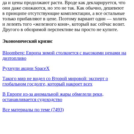
да и цены продолжают расти. Вроде как декларируется, что
они даже снижаются, но это не так. Как обычно, дешевеют
в принципе отсутствующие комплектации, а все остальные
только прибавляют в цене. Поэтому вариант один — холить
и лелеять того «железного коня», который вас сейчас возит.
Другого в обозримой перспективе вы просто не купите.
Экономический кризис
Bloomberg: Европа зимой столкнется с высокими ценами на
дизтопливо
Рухнули акции SpaceX
Такого мир не видел со Второй мировой: эксперт о
глобальном госдолге, который накроет всех
В Европе из-за аномальной жары обмелели реки,
останавливается судоходство
Все материалы по теме (7493)