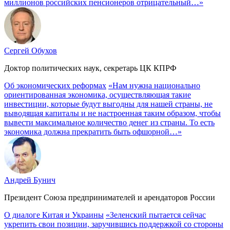
миллионов российских пенсионеров отрицательный…»
Сергей Обухов
Доктор политических наук, секретарь ЦК КПРФ
Об экономических реформах
«Нам нужна национально
ориентированная экономика, осуществляющая такие
инвестиции, которые будут выгодны для нашей страны, не
выводящая капиталы и не настроенная таким образом, чтобы
вывести максимальное количество денег из страны. То есть
экономика должна прекратить быть офшорной…»
Андрей Бунич
Президент Союза предпринимателей и арендаторов России
О диалоге Китая и Украины
«Зеленский пытается сейчас
укрепить свои позиции, заручившись поддержкой со стороны