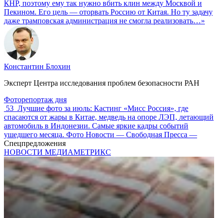
КНР, поэтому ему так нужно вбить клин между Москвой и
Пекином. Его цель — оторвать Россию от Китая. Но ту задачу
даже трамповская администрация не смогла реализовать…»
Константин Блохин
Эксперт Центра исследования проблем безопасности РАН
Фоторепортаж дня
53
Лучшие фото за июль: Кастинг «Мисс Россия», где
спасаются от жары в Китае, медведь на опоре ЛЭП, летающий
автомобиль в Индонезии. Самые яркие кадры событий
ушедшего месяца. Фото Новости — Свободная Пресса —
Спецпредложения
НОВОСТИ МЕДИАМЕТРИКС