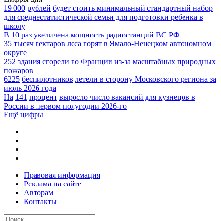
19 000
рублей
будет стоить минимальный стандартный набор
для среднестатистической семьи для подготовки ребенка в
школу
В
10 раз
увеличена мощность радиостанций ВС РФ
35
тысяч гектаров леса
горят в Ямало-Ненецком автономном
округе
252
здания
сгорели во Франции из-за масштабных природных
пожаров
6225
беспилотников
летели в сторону Московского региона за
июль 2026 года
На
141
процент
выросло число вакансий для кузнецов в
России в первом полугодии 2026-го
Ещё цифры
Правовая информация
Реклама на сайте
Авторам
Контакты