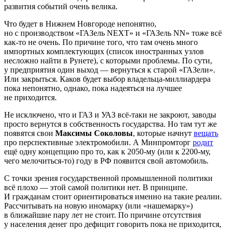
развития событий очень велика.
Что будет в Нижнем Новгороде непонятно,
но с производством «ГАЗель NEXT» и «ГАЗель NN» тоже всё
как-то не очень. По причине того, что там очень много
импортных комплектующих (список иностранных узлов
несложно найти в Рунете), с которыми проблемы. По сути,
у предприятия один выход — вернуться к старой «ГАЗели».
Или закрыться. Каков будет выбор владельца-миллиардера
пока непонятно, однако, пока надеяться на лучшее
не приходится.
Не исключено, что и ГАЗ и УАЗ всё-таки не закроют, заводы
просто вернутся в собственность государства. Но там тут же
появятся свои
Максимы Соколовы
, которые начнут
вещать
про перспективные электромобили. А Минпромторг
родит
ещё одну концепцию про то, как к 2050-му (или к 2200-му,
чего мелочиться-то) году в РФ появится свой автомобиль.
С точки зрения государственной промышленной политики
всё плохо — этой самой политики нет. В принципе.
И гражданам стоит ориентироваться именно на такие реалии.
Рассчитывать на новую иномарку (или «нашемарку»)
в ближайшие пару лет не стоит. По причине отсутствия
у населения денег про дефицит говорить пока не приходится,