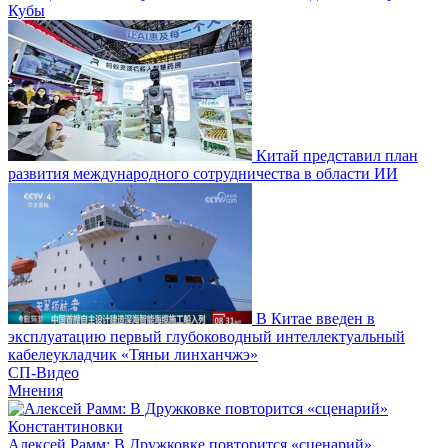
Кубы
Китай представил план
развития международного сотрудничества в области ИИ
В Китае введен в
эксплуатацию первый глубоководный интеллектуальный
кабелеукладчик «Тяньи линханчжэ»
СП-Видео
Мнения
Алексей Рамм: В Дружковке повторится «сценарий»