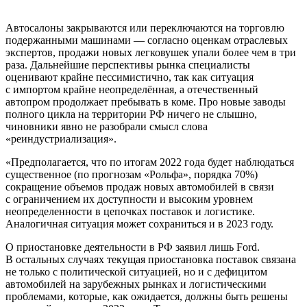
Автосалоны закрываются или переключаются на торговлю
подержанными машинами — согласно оценкам отраслевых
экспертов, продажи новых легковушек упали более чем в три
раза. Дальнейшие перспективы рынка специалисты
оценивают крайне пессимистично, так как ситуация
с импортом крайне неопределённая, а отечественный
автопром продолжает пребывать в коме. Про новые заводы
полного цикла на территории РФ ничего не слышно,
чиновники явно не разобрали смысл слова
«реиндустриализация».
«Предполагается, что по итогам 2022 года будет наблюдаться
существенное (по прогнозам «Рольфа», порядка 70%)
сокращение объемов продаж новых автомобилей в связи
с ограничением их доступности и высоким уровнем
неопределенности в цепочках поставок и логистике.
Аналогичная ситуация может сохраниться и в 2023 году.
О приостановке деятельности в РФ заявил лишь Ford.
В остальных случаях текущая приостановка поставок связана
не только с политической ситуацией, но и с дефицитом
автомобилей на зарубежных рынках и логистическими
проблемами, которые, как ожидается, должны быть решены