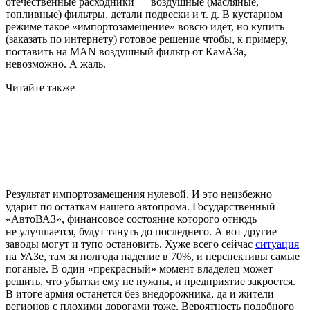
отечественные расходники — воздушные (масляные,
топливные) фильтры, детали подвески
и т. д.
В кустарном
режиме такое «импортозамещение» вовсю идёт, но купить
(заказать по интернету) готовое решение чтобы, к примеру,
поставить на MAN воздушный фильтр от КамАЗа,
невозможно. А жаль.
Читайте также
Результат импортозамещения нулевой. И это неизбежно
ударит по остаткам нашего автопрома. Государственный
«АвтоВАЗ», финансовое состояние которого отнюдь
не улучшается, будут тянуть до последнего. А вот другие
заводы могут и тупо остановить. Хуже всего сейчас
ситуация
на УАЗе, там за полгода падение в 70%, и перспективы самые
поганые. В один «прекрасный» момент владелец может
решить, что убытки ему не нужны, и предприятие закроется.
В итоге армия останется без внедорожника, да и жители
регионов с плохими дорогами тоже. Вероятность подобного