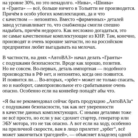
на уровне 30%, но это ненадолго. «Нива», «Шнива»
и «Гранта» — всё, больше ничего в Тольятти не производится.
Причём в особо убогих комплектациях, да и что
с качеством — непонятно. Вместо «фирменных» деталей
завод устанавливает то, что снабженцы смогли спешно
надыбать, причём недорого. Как несложно догадаться, это
не самые качественные комплектующие из КНР. Там, конечно,
производят и очень хорошие запчасти, но на российском
предприятии любят выгадывать на мелочах.
В частности, на днях «АвтоВАЗ» начал делать «Гранты»
с подушками безопасности. Вроде как хорошо, позитив.
Но не совсем. Во-первых, деталь импортная — подобного
производства в РФ нет, и непонятно, когда оно появится.
И появится ли… Во-вторых, «эрбег» может не только спасать,
но и наоборот, самопроизвольное его срабатывание очень
опасно. Особенно если на конвейер попадёт абы что.
«Я бы не рекомендовал сейчас брать продукцию „АвтоВАЗа“
с подушками безопасности, так как нет уверенности
в качестве данных комплектующих. С иными деталями тоже
не всё просто, но если у вас сдохнет стартер, генератор или
ЭБУ мотора, это не так опасно. А вот если на ходу, особенно
на приличной скорости, вам в лицо прилетит „эрбег“, всё
может закончиться трагедией», — объясняет владелец одной