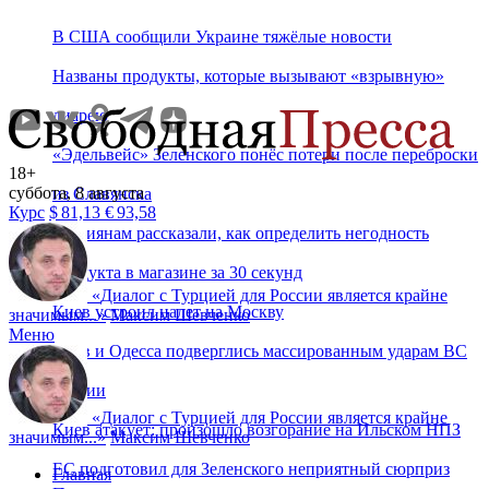
В США сообщили Украине тяжёлые новости
Названы продукты, которые вызывают «взрывную»
диарею
«Эдельвейс» Зеленского понёс потери после переброски
18+
суббота, 8 августа
из Славянска
Курс
$
81,13
€
93,58
Россиянам рассказали, как определить негодность
продукта в магазине за 30 секунд
«
Диалог с Турцией для России является крайне
Киев устроил налет на Москву
значимым...
»
Максим Шевченко
Меню
Киев и Одесса подверглись массированным ударам ВС
России
«
Диалог с Турцией для России является крайне
Киев атакует: произошло возгорание на Ильском НПЗ
значимым...
»
Максим Шевченко
ЕС подготовил для Зеленского неприятный сюрприз
Главная