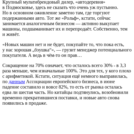
Крупный мультибрендовый дилер, «автодеревня»
в Подмосковье, здесь не сказать что очень уж пустынно.
Но в основном оживление заметно там, где торгуют
подержанными авто. Тот же «Рольф», кстати, сейчас
занимается аналогичным бизнесом — активно выкупает
машины, подшаманивает их и перепродаёт. Собственно, тем
и живёт.
«Новых машин нет и не будет, покупайте то, что пока есть,
у нас хорошая „бэушка“», — грузит менеджер потенциального
покупателя. А ведь в чём-то он прав…
Сокращение на 70% означает, что осталось всего 30% - в 3,3
раза меньше, чем изначальные 100%. Это для тех, у кого плохо
с арифметикой. Кстати, ситуация ещё немного выправилась,
по
данным
Ассоциации европейского бизнеса, в июне
падение составило и вовсе 82%, то есть от рынка осталась
едва ли шестая часть. Но китайцы подтянулись, возобновили
временно прекратившиеся поставки, и новые авто снова
появились в продаже.