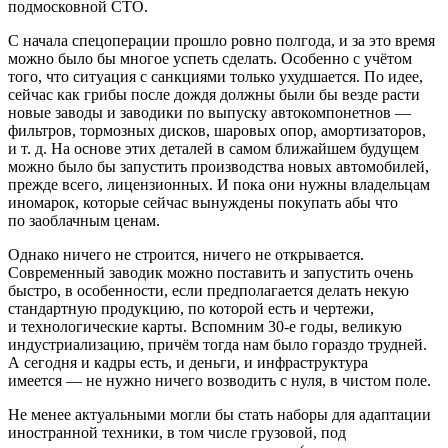
подмосковной СТО.
С начала спецоперации прошло ровно полгода, и за это время
можно было бы многое успеть сделать. Особенно с учётом
того, что ситуация с санкциями только ухудшается. По идее,
сейчас как грибы после дождя должны были бы везде расти
новые заводы и заводики по выпуску автокомпонетнов —
фильтров, тормозных дисков, шаровых опор, амортизаторов,
и т. д.
На основе этих деталей в самом ближайшем будущем
можно было бы запустить производства новых автомобилей,
прежде всего, лицензионных. И пока они нужны владельцам
иномарок, которые сейчас вынуждены покупать абы что
по заоблачным ценам.
Однако ничего не строится, ничего не открывается.
Современный заводик можно поставить и запустить очень
быстро, в особенности, если предполагается делать некую
стандартную продукцию, по которой есть и чертежи,
и технологические карты. Вспомним 30-е годы, великую
индустриализацию, причём тогда нам было гораздо трудней.
А сегодня и кадры есть, и деньги, и инфраструктура
имеется — не нужно ничего возводить с нуля, в чистом поле.
Не менее актуальными могли бы стать наборы для адаптации
иностранной техники, в том числе грузовой, под