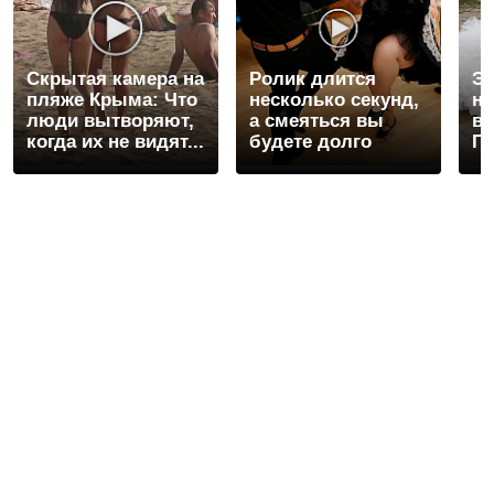
Скрытая камера на
Ролик длится
Эт
пляже Крыма: Что
несколько секунд,
не
люди вытворяют,
а смеяться вы
ва
когда их не видят...
будете долго
Пе
ра