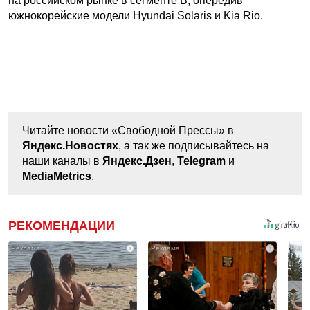
на российском рынке в сегменте В, опередив
южнокорейские модели Hyundai Solaris и Kia Rio.
Читайте новости «Свободной Прессы» в
Яндекс.Новостях
, а так же подписывайтесь на
наши каналы в
Яндекс.Дзен
,
Telegram
и
MediaMetrics
.
РЕКОМЕНДАЦИИ
i
i