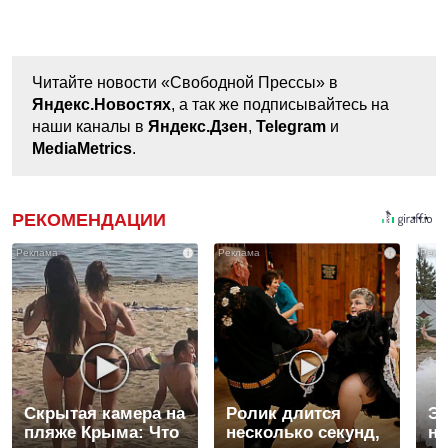
Читайте новости «Свободной Прессы» в
Яндекс.Новостях
, а так же подписывайтесь на
наши каналы в
Яндекс.Дзен
,
Telegram
и
MediaMetrics
.
РЕКОМЕНДАЦИИ
i
i
Скрытая камера на
Ролик длится
Эт
пляже Крыма: Что
несколько секунд,
не