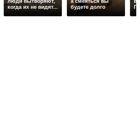
люди вытворяют,
а смеяться вы
ва
когда их не видят...
будете долго
Пе
ра