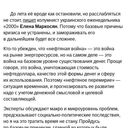
До лета её вроде как остановили, но расслабляться
не стоит,
пишет
колумнист украинского еженедельника
«2000»
Елена Маркосян
. Потому что базовые причины
кризиса не устранены, и замораживать его
в дальнейшем будет все сложнее.
Кто-то убежден, что «нефтяная война» — это война
на рынке энергоресурсов, но на самом деле — это
война на базовом уровне существования денег. Проще
говоря, это война, уничтожающая стоимость
нефтедоллара, качество этой формы денег и сферу
их использования. Поэтому «нефтяное перемирие» —
ситуация временная, и прогнозировать ее развитие
надо с учетом денежной смысловой и целевой
составляющей.
Эксперты обсуждают макро и микроуровень проблем,
предсказывают социально-политические последствия,
но я на это тратить время не стану. Пройдусь
по базовым причинам, главной из которых были