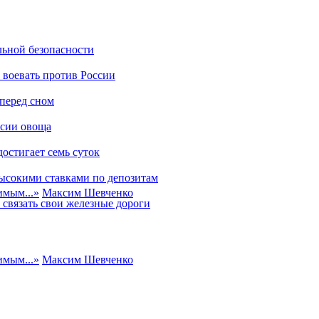
льной безопасности
и воевать против России
 перед сном
ссии овоща
остигает семь суток
высокими ставками по депозитам
имым...
»
Максим Шевченко
 связать свои железные дороги
имым...
»
Максим Шевченко