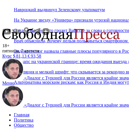
Навроцкий выдвинул Зеленскому ультиматум
На Украине звезду «Универа» признали угрозой национа
Стало известно, что грозит Вайкуле за слова о готовност
Врач объяснила, почему нельзя пользоваться смартфоном
18+
пятница, 7 августа
Эндокринолог назвала главные плюсы популярного в Ро
Курс
$
81,13
€
93,58
Коллапс на украинской границе: время ожидания выезда д
Инфляция и мелкий шрифт: что скрывается за рекордно 
«
Диалог с Турцией для России является крайне знач
Альтернатива морским рискам: как Россия и Индия могут
Меню
«
Диалог с Турцией для России является крайне знач
Главная
Политика
Общество