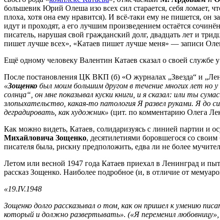
большевик Юрий Олеша изо всех сил старается, себя ломает, чт
плоха, хотя она ему нравится). И всё-таки ему не пишется, о
идут и проходят, а его лучшим произведением остаётся сочинён
писатель, нарушая свой гражданский долг, двадцать лет и тридц
пишет лучше всех», «Катаев пишет лучше меня» — записи Олеш
Ещё одному человеку Валентин Катаев сказал о своей службе у
После постановления ЦК ВКП (б) «О журналах „Звезда“ и „Лен
«
Зощенко
был моим большим другом в течение многих лет но у
солнца“, он мне показывал куски книги, и я сказал: или ты су
злопыхательство, какая-то патология Я развел руками. Я до си
деградировать, как художник»
(цит. по комментарию Олега Ле
Как можно видеть, Катаев, солидаризуясь с линией партии и ос
Михайловича Зощенко
, десятилетиями боровшегося со своим 
писателя была, рискну предположить, едва ли не более мучит
Летом или весной 1947 года Катаев приехал в Ленинград и пы
рассказ Зощенко. Наиболее подробное (и, в отличие от мемуар
«19.IV.1948
Зощенко долго рассказывал о том, как он пришел к умению пис
который и должно развертывать». («Я переменил любовницу»,