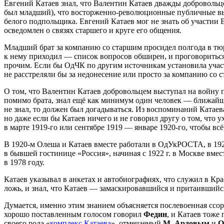
Евгений Катаев знал, что Валентин Катаев дважды добровольце
был младший), что восторженно-революционные публичные выс
белого подпольщика. Евгений Катаев мог не знать об участии В
осведомлен о связях старшего и круге его общения.
Младший брат за компанию со старшим просидел полгода в тюрьм
к нему приходил — список вопросов обширен, и проговориться 
прочим. Если бы ОдЧК по другим источникам установила участ
не расстреляли бы за недонесение или просто за компанию со 
О том, что Валентин Катаев добровольцем выступал на войну 
помимо брата, знал ещё как минимум один человек — ближайший
не знал, то должен был догадываться. Из воспоминаний Катаев
но даже если бы Катаев ничего и не говорил другу о том, что
в марте 1919-го или сентябре 1919 — январе 1920-го, чтобы всё
В 1920-м Олеша и Катаев вместе работали в ОдУкРОСТА, в 19
в бывшей гостинице «Россия», начиная с 1922 г. в Москве вм
в 1978 году.
Катаев указывал в анкетах и автобиографиях, что служил в Кра
ложь, и знал, что Катаев — замаскировавшийся и притаившийс
Думается, именно этим знанием объясняется послевоенная сс
хорошо поставленным голосом говорил
Федин
, и Катаев тоже
своего рода «
комплекс Катаева
», отмечаемый
М. Ардовым
и
О