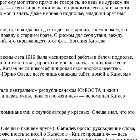
т ему мог этого прямо не говорить, но ведь не дураком же
да — всего лишь маскировка и прикрытие его деятельности
 мог и знать. Даже не зная о подполье, младший брат был
, где и когда был да что делал старший, с кем знаком, кто
равду о старшем брате. С риском для себя утаил, между
тий, что скрывающего этот факт Евгения Катаева
 весны-лета 1919 была маскировкой работы в белом подполье,
н точно знал, просто не мог не знать, а о подполье если
т. Катаев не слишком афишировал своё добровольчество,
было Юрию Олеше всего лишь однажды зайти домой к Катаевым
аботали центральном республиканском ЮгРОСТА и жили
ыли неразлучны, пока он не женился» — вспоминал Катаев
упоминаниями о службе автора у красных. Олеша знал, что это
 Олеши о бывшем друге («
Соболев
бросал руководящие слова,
пряженность записей о Катаеве в «Книге прощания» — весь
 даже с ума сходить. Честный советский писатель, беспартийный