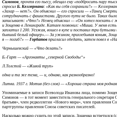
Симонов
, прочтя его пьесу, обещал ему «подбросить пару ты
спросил
Б. Келлермана
: «Как вы себя сохранили?» — Келлерман
«Захар — нет?». Он объяснил — его спросили — «Танец Смерти?
сотрудничать с фашистами. Другого пути не было. Таких было
записывает: «Что?» Немец объяснил — «Он хотел поехать с же
и Зощенко в Ленинграде. Катаев позвонил: «Миша. У меня есть
заплатил 1 200. Уезжая, вошел в купе и поставил три бутылки
бывший белый офицер».— За ужином, прихлебывая коньяк, Зощен
я — погиб?» —
Горбатов
пригласил обедать, затем повел в «На
Чернышевский — «Что делать?»
Б.-Гарт — «Аргонавты „северной Свободы“»
Л.Толстой — «Живой труп»
одна и та же тема, — и, однако, как разнообразно!
Литва. 1937 г. Мотив (без слов) — «Хороша страна моя родн
Упоминаемые в записи Всеволода Иванова лица, помимо Зощен
Симонов — в тот момент заместитель генерального секретаря
братьям», член редколлегии «Нового мира», член правления Со
партгруппы правления Союза советских писателей.
Насколько можно судить по этой записи, Зощенко встретился (с