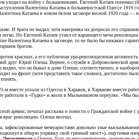
м уходил на войну с большевиками. Евгений Катаев понимал (бра
тупления Валентина Катаева в большевистской Одессе 1919 го
алентина Катаева в новом белом заговоре весной 1920 года — но
е. И брата не выдал, хотя наверняка на допросах его спрашивали
легко. Но Евгений Катаев утаил от карающего меча революции п
ие Валентина Катаева в заговоре, то не было бы никаких гаран
старшим братом.
против красных, а его публичная ура-революционная активность
 друг Юрий Олеша. Вернее, о службе в Добровольческой армии о
а видно, что он бывал в доме Олеши; соответственно, и наоборо
 уходит на фронт (хотя представить такое сложно), достаточно 
 понять.
21-м вместе уехали из Одессы в Харьков, в Харькове вместе р
есте работали в «Гудке» и жили в Мыльниковом переулке. «Мы б
сной армии; печатал рассказы и повести о Гражданской войне с 
я враг революции. Олеша молчал.
ора, зафиксированные мемуаристами довольно злые высказывания
 подкинул в общую упряжку свой грязный хвост»), ощутимая на
. Лекмановым
у Олеши. Есть от чего нервничать, напрягаться,