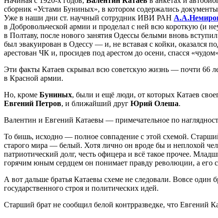
Начиная с 1920-х годов,
Валентин Катаев
в анкетах и автобио
сборник «Устами Буниных», в котором содержались документы,
Уже в наши дни ст. научный сотрудник ИВИ РАН
А.А.Немиро
в Добровольческой армии и проделал с ней всю короткую (и не
в Полтаву, после нового занятия Одессы белыми вновь вступи
был эвакуирован в Одессу — и, не вставая с койки, оказался п
арестован ЧК и, просидев под арестом до осени, спасся «чудом»
Эти факты Катаев скрывал всю советскую жизнь — почти 66 лет
в Красной армии.
Но, кроме
Буниных
, были и ещё люди, от которых Катаев свое
Евгений Петров
, и ближайший друг
Юрий Олеша
.
Валентин и Евгений Катаевы — примечательное по наглядности
То бишь, исходно — полное совпадение с этой схемой. Старш
старого мира — белый. Хотя лично он вроде бы и неплохой чело
патриотический долг, честь офицера и всё такое прочее. Млад
горячим юным сердцем он понимает правду революции, а его
А вот дальше братья Катаевы схеме не следовали. Вовсе один б
государственного строя и политических идей.
Старший брат не сообщил белой контрразведке, что Евгений 