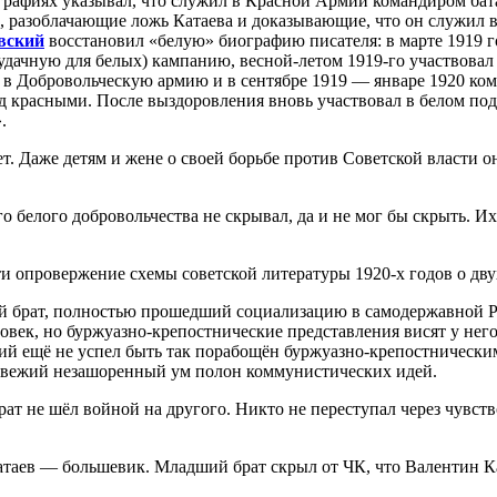
графиях указывал, что служил в Красной Армии командиром бат
 разоблачающие ложь Катаева и доказывающие, что он служил в
вский
восстановил «белую» биографию писателя: в марте 1919 г
удачную для белых) кампанию, весной-летом 1919-го участвовал
л в Добровольческую армию и в сентябре 1919 — январе 1920 ко
од красными. После выздоровления вновь участвовал в белом под
.
. Даже детям и жене о своей борьбе против Советской власти о
го белого добровольчества не скрывал, да и не мог бы скрыть. 
 опровержение схемы советской литературы 1920-х годов о дву
ий брат, полностью прошедший социализацию в самодержавной Р
век, но буржуазно-крепостнические представления висят у него 
ший ещё не успел быть так порабощён буржуазно-крепостническим
 свежий незашоренный ум полон коммунистических идей.
рат не шёл войной на другого. Никто не переступал через чувст
Катаев — большевик. Младший брат скрыл от ЧК, что Валентин 