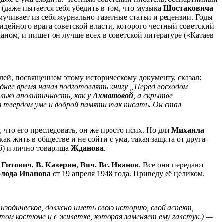
 (даже пытается себя убедить в том, что музыка
Шостаковича
мучивает из себя журнально-газетные статьи и рецензии. Годы
 идейного врага советской власти, которого честный советский
оманом, и пишет он лучше всех в советской литературе («Катаев
ей, посвященном этому историческому документу, сказал:
днее время начал подготовлять книгу „Перед восходом
олько аполитичность, как у
Ахматовой
, а скрытое
я в твердом уме и доброй памяти так писать. Он стал
 что его преследовать, он же просто псих. Но для
Михаила
к жить в обществе и не сойти с ума, такая защита от друга-
(б) и лично товарища
Жданова
.
 Гитович
,
В. Каверин
,
Вяч. Вс. Иванов
. Все они передают
олода Иванова
от 19 апреля 1948 года. Приведу её целиком.
пизодическое, должно иметь свою историю, свой аспект,
том костюме и в жилетке, которая заменяет ему галстук.) —