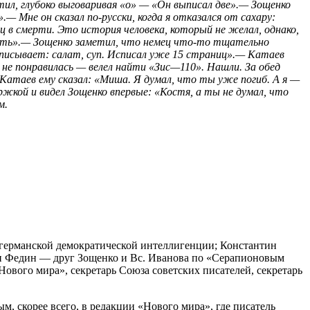
тил, глубоко выговаривая «о» — «Он выписал две».— Зощенко
.— Мне он сказал по-русски, когда я отказался от сахару:
ц в смерти. Это история человека, который не желал, однако,
азать».— Зощенко заметил, что немец что-то тщательно
аписывает: салат, суп. Исписал уже 15 страниц».— Катаев
у не понравилась — велел найти «Зис—110». Нашли. За обед
 Катаев ему сказал: «Миша. Я думал, что ты уже погиб. А я —
жкой и видел Зощенко впервые: «Костя, а ты не думал, что
м.
 германской демократической интеллигенции; Константин
тин Федин — друг Зощенко и Вс. Иванова по «Серапионовым
Нового мира», секретарь Союза советских писателей, секретарь
м, скорее всего, в редакции «Нового мира», где писатель