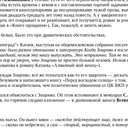
обы встать вровень с веком и с поставленными партией задачами
н занимается киносценариями да инсценировками чужой прозы, вы
ная двадцать-тридцать лет тому назад повесть. А у закоренелого
ать лет покрывает и не разоблачает, всё получается, роман за р
и в «Книге прощания»). Так, пожалуй, и запить можно.
 белых. Было это при драматических обстоятельствах.
инград“» Катаев, выступая на общемосковском собрании писател
 нас было разное отношение к литературе Когда Зощенко в после
масшедший, нельзя эту книгу выпускать. Это неприлично. Там не т
х пор не уверен, что Зощенко не просто больной человек. Нельз
кманова к роману Катаева «Алмазный мой венец»).
уждая Зощенко, всё же попытался как-то его защитить — дескать,
безумием и написавшего книгу «Перед восходом солнца» о том, ка
ельна и оскорбительна, чем политические обвинения от ЦК ВКП 
тался объясниться с Зощенко. Об этом вспоминают в мемуарах
С.
ов, по горячим следам) изложение — в дневниковой записи
Всев
ать пьесы. Он вывел закон — «каждое действующее лицо, даже э
 — сказал он небрежно, а сам — старый, морщинистый, в потер