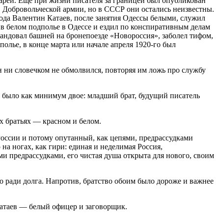
ареи. Ещё при жизни писателя за границей был опубликован
 Добровольческой армии, но в СССР они остались неизвестны.
ода Валентин Катаев, после занятия Одессы белыми, служил
 в белом подполье в Одессе и ездил по конспиративным делам
мандовал башней на бронепоезде «Новороссия», заболел тифом,
полье, в конце марта или начале апреля 1920-го был
н ни словечком не обмолвился, повторяя им ложь про службу
Их было как минимум двое: младший брат, будущий писатель
х братьях — красном и белом.
оссии и потому опутанный, как цепями, предрассудками
на ногах, как гири: единая и неделимая Россия,
и предрассудками, его чистая душа открыта для нового, своим
во ради долга. Напротив, братство обоим было дороже и важнее
Катаев — белый офицер и заговорщик.