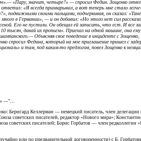
сяч».— «Пару, значит, четыре?» — спросил Федин. Зощенко отве
 ответил: «Я всегда прихварывал, а вот теперь мне стало легче»
», подвижными своими пальцами, подчеркивая, он сказал: «Тане
 много в Германии», — и он добавил: «Но этого нет сил расск
ной. Его не пустили. Он обещал ей записать, что ест. И все з
 10 тысяч, давай их пропьем». Приехал на одной машине, она ем
 шампанского.— Объясняя свое поведение в инциденте с Зощенко,
ко спросил Федина, который на мое приглашение пришел с задер
циональ» и там, под каким-то предлогом, повел Зощенко к немца
ая» —"…
ко: Бернгард Келлерман — немецкий писатель, член делегации
 Союза советских писателей, редактор «Нового мира»; Констан
юза советских писателей; Борис Горбатов — член редколлегии «
лучайно или по предварительной договоренности) с Б. Горбатовы