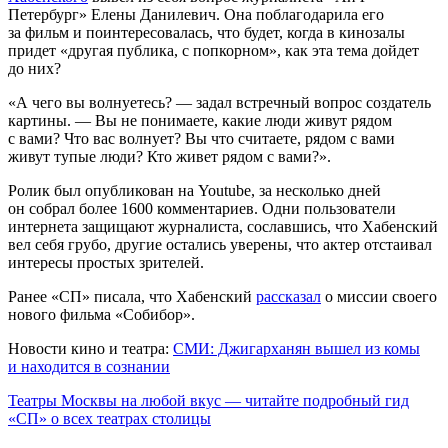
Петербург» Елены Данилевич. Она поблагодарила его
за фильм и поинтересовалась, что будет, когда в кинозалы
придет «другая публика, с попкорном», как эта тема дойдет
до них?
«А чего вы волнуетесь? — задал встречный вопрос создатель
картины. — Вы не понимаете, какие люди живут рядом
с вами? Что вас волнует? Вы что считаете, рядом с вами
живут тупые люди? Кто живет рядом с вами?».
Ролик был опубликован на Youtube, за несколько дней
он собрал более 1600 комментариев. Одни пользователи
интернета защищают журналиста, сославшись, что Хабенский
вел себя грубо, другие остались уверены, что актер отстаивал
интересы простых зрителей.
Ранее «СП» писала, что Хабенский
рассказал
о миссии своего
нового фильма «Собибор».
Новости кино и театра:
СМИ: Джигарханян вышел из комы
и находится в сознании
Театры Москвы на любой вкус — читайте подробный гид
«СП» о всех театрах столицы