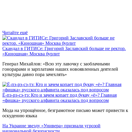
Читайте ещё
Скандал в ГИТИСе: Григорий Заславский больше не ректор.
«Киношная» Москва бурлит
Генерал Михайлов: «Всю эту лавочку с заоблачными
гонорарами и зарплатами наших новоявленных деятелей
культуры давно пора зачехлять»
Ё-пэ-рэ-сэ-тэ: Кто и зачем копает под букву «ё»? Главная
«фишка» русского алфавита оказалась под вопросом
Мода на упрощённое, безграмотное письмо может привести к
оскудению языка
На Украине звезду «Универа» признали угрозой
национальной безопасности