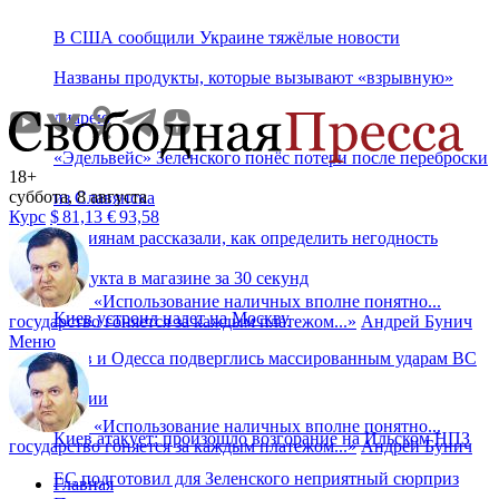
В США сообщили Украине тяжёлые новости
Названы продукты, которые вызывают «взрывную»
диарею
«Эдельвейс» Зеленского понёс потери после переброски
18+
суббота, 8 августа
из Славянска
Курс
$
81,13
€
93,58
Россиянам рассказали, как определить негодность
продукта в магазине за 30 секунд
«
Использование наличных вполне понятно...
Киев устроил налет на Москву
государство гоняется за каждым платежом...
»
Андрей Бунич
Меню
Киев и Одесса подверглись массированным ударам ВС
России
«
Использование наличных вполне понятно...
Киев атакует: произошло возгорание на Ильском НПЗ
государство гоняется за каждым платежом...
»
Андрей Бунич
ЕС подготовил для Зеленского неприятный сюрприз
Главная