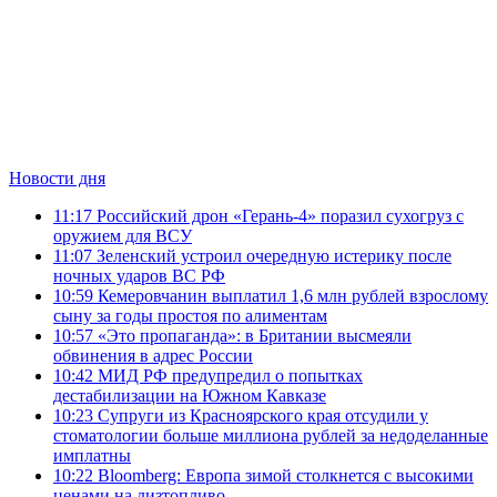
Новости дня
11:17
Российский дрон «Герань-4» поразил сухогруз с
оружием для ВСУ
11:07
Зеленский устроил очередную истерику после
ночных ударов ВС РФ
10:59
Кемеровчанин выплатил 1,6 млн рублей взрослому
сыну за годы простоя по алиментам
10:57
«Это пропаганда»: в Британии высмеяли
обвинения в адрес России
10:42
МИД РФ предупредил о попытках
дестабилизации на Южном Кавказе
10:23
Супруги из Красноярского края отсудили у
стоматологии больше миллиона рублей за недоделанные
имплатны
10:22
Bloomberg: Европа зимой столкнется с высокими
ценами на дизтопливо