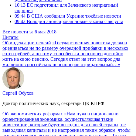
10:13
ЕС подготовил для Зеленского неприятный
сюрприз
09:44
В США сообщили Украине тяжёлые новости
09:42
Володин анонсировал новые законы с августа
Все новости за 6 мая 2018
Цитаты
Об индексации пенсий
«Государственная политика должна
оцениваться не по размеру очередной прибавки в несколько
сотен рублей, а по тому, способен ли пенсионер достойно
жить на свою пенсию. Сегодня ответ на этот вопрос для
миллионов российских пенсионеров отрицательный…»
Сергей Обухов
Доктор политических наук, секретарь ЦК КПРФ
Об экономических реформах
«Нам нужна национально
ориентированная экономика, осуществляющая такие
инвестиции, которые будут выгодны для нашей страны, не
выводящая капиталы и не настроенная таким образом, чтобы
вывести максимальное количество денег из страны. То есть