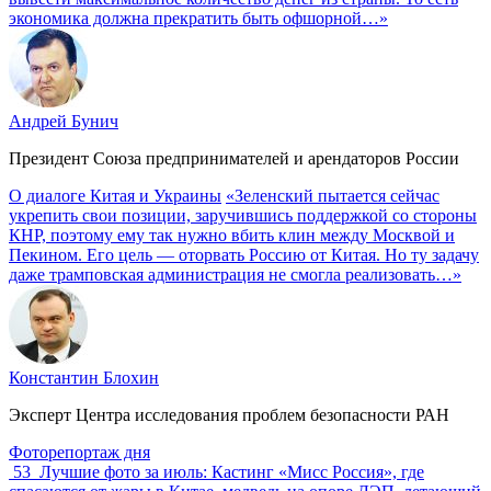
экономика должна прекратить быть офшорной…»
Андрей Бунич
Президент Союза предпринимателей и арендаторов России
О диалоге Китая и Украины
«Зеленский пытается сейчас
укрепить свои позиции, заручившись поддержкой со стороны
КНР, поэтому ему так нужно вбить клин между Москвой и
Пекином. Его цель — оторвать Россию от Китая. Но ту задачу
даже трамповская администрация не смогла реализовать…»
Константин Блохин
Эксперт Центра исследования проблем безопасности РАН
Фоторепортаж дня
53
Лучшие фото за июль: Кастинг «Мисс Россия», где