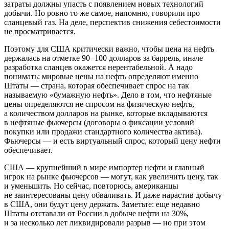
затраты должны упасть с появлением новых технологий
добычи. Но ровно то же самое, напомню, говорили про
сланцевый газ. На деле, перспектив снижения себестоимости
не просматривается.
Поэтому для США критически важно, чтобы цена на нефть
держалась на отметке 90−100 долларов за баррель, иначе
разработка сланцев окажется нерентабельной. А надо
понимать: мировые цены на нефть определяют именно
Штаты — страна, которая обеспечивает спрос на так
называемую «бумажную нефть». Дело в том, что нефтяные
цены определяются не спросом на физическую нефть,
а количеством долларов на рынке, которые вкладываются
в нефтяные фьючерсы (договоры о фиксации условий
покупки или продажи стандартного количества актива).
Фьючерсы — и есть виртуальный спрос, который цену нефти
обеспечивает.
США — крупнейший в мире импортер нефти и главный
игрок на рынке фьючерсов — могут, как увеличить цену, так
и уменьшить. Но сейчас, повторюсь, американцы
не заинтересованы цену обваливать. И даже нарастив добычу
в США, они будут цену держать. Заметьте: еще недавно
Штаты отставали от России в добыче нефти на 30%,
и за несколько лет ликвидировали разрыв — но при этом