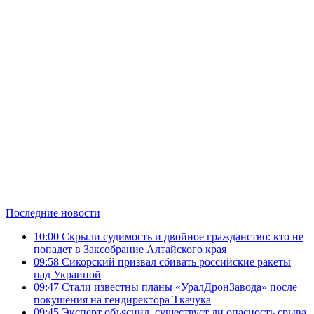
Последние новости
10:00
Скрыли судимость и двойное гражданство: кто не
попадет в Заксобрание Алтайского края
09:58
Сикорский призвал сбивать российские ракеты
над Украиной
09:47
Стали известны планы «УралДронЗавода» после
покушения на гендиректора Ткачука
09:45
Эксперт объяснил, существует ли опасность срыва