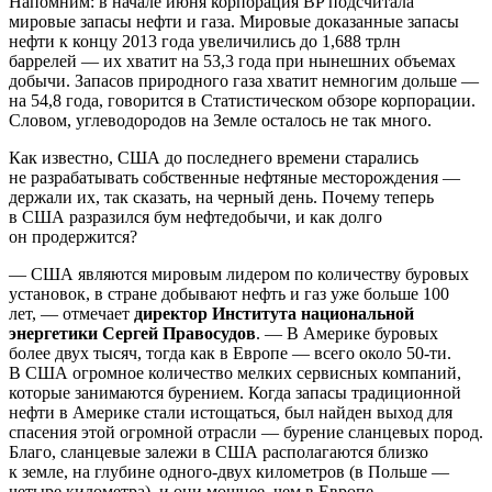
Напомним: в начале июня корпорация BP подсчитала
мировые запасы нефти и газа. Мировые доказанные запасы
нефти к концу 2013 года увеличились до 1,688 трлн
баррелей — их хватит на 53,3 года при нынешних объемах
добычи. Запасов природного газа хватит немногим дольше —
на 54,8 года, говорится в Статистическом обзоре корпорации.
Словом, углеводородов на Земле осталось не так много.
Как известно, США до последнего времени старались
не разрабатывать собственные нефтяные месторождения —
держали их, так сказать, на черный день. Почему теперь
в США разразился бум нефтедобычи, и как долго
он продержится?
— США являются мировым лидером по количеству буровых
установок, в стране добывают нефть и газ уже больше 100
лет, — отмечает
директор Института национальной
энергетики Сергей Правосудов
. — В Америке буровых
более двух тысяч, тогда как в Европе — всего около 50-ти.
В США огромное количество мелких сервисных компаний,
которые занимаются бурением. Когда запасы традиционной
нефти в Америке стали истощаться, был найден выход для
спасения этой огромной отрасли — бурение сланцевых пород.
Благо, сланцевые залежи в США располагаются близко
к земле, на глубине одного-двух километров (в Польше —
четыре километра), и они мощнее, чем в Европе.