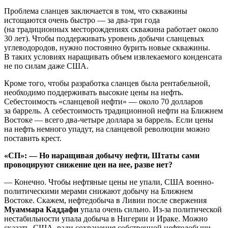
Проблема сланцев заключается в том, что скважины
истощаются очень быстро — за два-три года
(на традиционных месторождениях скважина работает около
30 лет). Чтобы поддерживать уровень добычи сланцевых
углеводородов, нужно постоянно бурить новые скважины.
В таких условиях наращивать объем извлекаемого конденсата
не по силам даже США.
Кроме того, чтобы разработка сланцев была рентабельной,
необходимо поддерживать высокие цены на нефть.
Себестоимость «сланцевой нефти» — около 70 долларов
за баррель. А себестоимость традиционной нефти на Ближнем
Востоке — всего два-четыре доллара за баррель. Если цены
на нефть немного упадут, на сланцевой революции можно
поставить крест.
«СП»: — Но наращивая добычу нефти, Штаты сами
провоцируют снижение цен на нее, разве нет?
— Конечно. Чтобы нефтяные цены не упали, США военно-
политическими мерами снижают добычу на Ближнем
Востоке. Скажем, нефтедобыча в Ливии после свержения
Муаммара Каддафи
упала очень сильно. Из-за политической
нестабильности упала добыча в Нигерии и Ираке. Можно
сказать, США, ради сохранения собственной нефтедобычи,