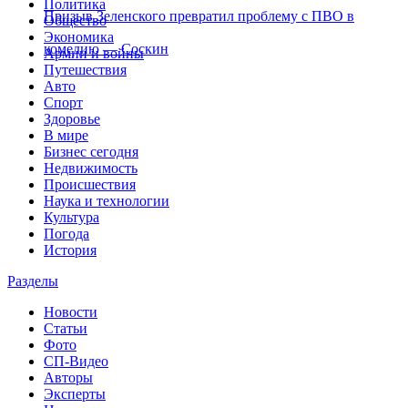
Политика
Призыв Зеленского превратил проблему с ПВО в
Общество
Экономика
комедию — Соскин
Армии и войны
Путешествия
Авто
Спорт
Здоровье
В мире
Бизнес сегодня
Недвижимость
Происшествия
Наука и технологии
Культура
Погода
История
Разделы
Новости
Статьи
Фото
СП-Видео
Авторы
Эксперты