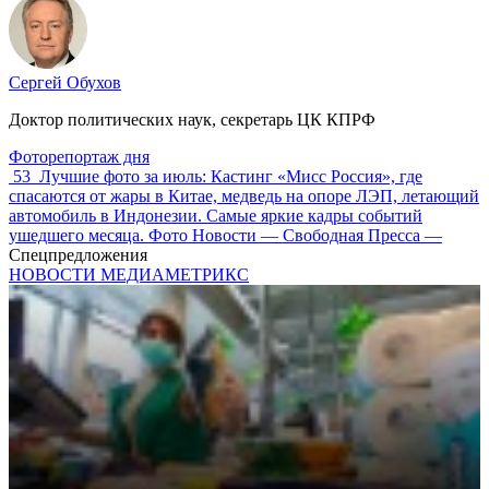
Сергей Обухов
Доктор политических наук, секретарь ЦК КПРФ
Фоторепортаж дня
53
Лучшие фото за июль: Кастинг «Мисс Россия», где
спасаются от жары в Китае, медведь на опоре ЛЭП, летающий
автомобиль в Индонезии. Самые яркие кадры событий
ушедшего месяца. Фото Новости — Свободная Пресса —
Спецпредложения
НОВОСТИ МЕДИАМЕТРИКС