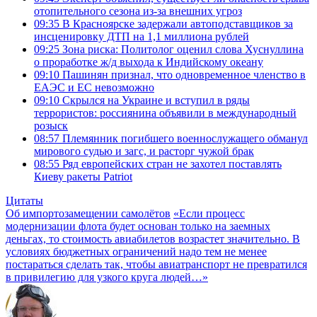
отопительного сезона из-за внешних угроз
09:35
В Красноярске задержали автоподставщиков за
инсценировку ДТП на 1,1 миллиона рублей
09:25
Зона риска: Политолог оценил слова Хуснуллина
о проработке ж/д выхода к Индийскому океану
09:10
Пашинян признал, что одновременное членство в
ЕАЭС и ЕС невозможно
09:10
Скрылся на Украине и вступил в ряды
террористов: россиянина объявили в международный
розыск
08:57
Племянник погибшего военнослужащего обманул
мирового судью и загс, и расторг чужой брак
08:55
Ряд европейских стран не захотел поставлять
Киеву ракеты Patriot
Цитаты
Об импортозамещении самолётов
«Если процесс
модернизации флота будет основан только на заемных
деньгах, то стоимость авиабилетов возрастет значительно. В
условиях бюджетных ограничений надо тем не менее
постараться сделать так, чтобы авиатранспорт не превратился
в привилегию для узкого круга людей…»