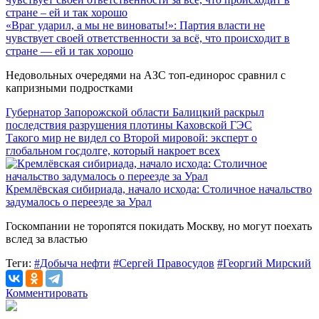
«Враг ударил, а мы не виноваты!»: Партия власти не
чувствует своей ответственности за всё, что происходит в
стране — ей и так хорошо
Недовольных очередями на АЗС топ-единорос сравнил с
капризными подростками
Губернатор Запорожской области Балицкий раскрыл
последствия разрушения плотины Каховской ГЭС
Такого мир не видел со Второй мировой: эксперт о
глобальном госдолге, который накроет всех
Кремлёвская сибириада, начало исхода: Столичное начальство
задумалось о переезде за Урал
Госкомпании не торопятся покидать Москву, но могут поехать
вслед за властью
Теги:
#Добыча нефти
#Сергей Правосудов
#Георгий Мирский
Комментировать