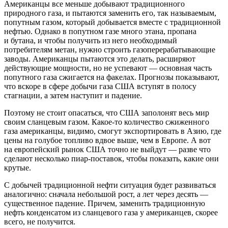
Американцы все меньше добывают традиционного
природного газа, и пытаются заменить его, так называемым,
попутным газом, который добывается вместе с традиционной
нефтью. Однако в попутном газе много этана, пропана
и бутана, и чтобы получить из него необходимый
потребителям метан, нужно строить газоперерабатывающие
заводы. Американцы пытаются это делать, расширяют
действующие мощности, но не успевают — основная часть
попутного газа сжигается на факелах. Прогнозы показывают,
что вскоре в сфере добычи газа США вступят в полосу
стагнации, а затем наступит и падение.
Поэтому не стоит опасаться, что США заполонят весь мир
своим сланцевым газом. Какое-то количество сжиженного
газа американцы, видимо, смогут экспортировать в Азию, где
цены на голубое топливо вдвое выше, чем в Европе. А вот
на европейский рынок США точно не выйдут — разве что
сделают несколько пиар-поставок, чтобы показать, какие они
крутые.
С добычей традиционной нефти ситуация будет развиваться
аналогично: сначала небольшой рост, а лет через десять —
существенное падение. Причем, заменить традиционную
нефть конденсатом из сланцевого газа у американцев, скорее
всего, не получится.