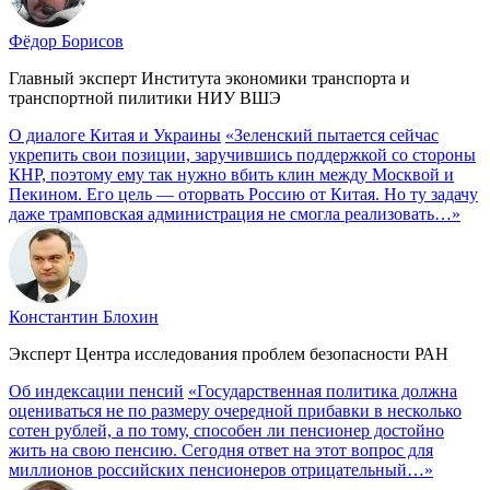
Фёдор Борисов
Главный эксперт Института экономики транспорта и
транспортной пилитики НИУ ВШЭ
О диалоге Китая и Украины
«Зеленский пытается сейчас
укрепить свои позиции, заручившись поддержкой со стороны
КНР, поэтому ему так нужно вбить клин между Москвой и
Пекином. Его цель — оторвать Россию от Китая. Но ту задачу
даже трамповская администрация не смогла реализовать…»
Константин Блохин
Эксперт Центра исследования проблем безопасности РАН
Об индексации пенсий
«Государственная политика должна
оцениваться не по размеру очередной прибавки в несколько
сотен рублей, а по тому, способен ли пенсионер достойно
жить на свою пенсию. Сегодня ответ на этот вопрос для
миллионов российских пенсионеров отрицательный…»