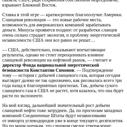
взрывают Ближний Восток.
Ставка в этой игре — краткосрочное благополучие Америки.
Сланцевая революция — это новые рабочие места,
возможность для американских компаний зарабатывать
деньги. Минусы проявятся позднее: от разработки сланцев
очень сильно страдает экология, и проблему энергетической
независимости США они все равно не решат…
— США, действительно, показывают впечатляющие
результаты, однако не стоит переоценивать влияние
сланцевой революции на нефтяной рынок, — считает и
директор Фонда национальной энергетической
безопасности Константин Симонов
. — Подтверждение
тому — история с добычей сланцевого газа, которая сегодня
выглядит далеко не так однозначно, как рисовалась всего три
года назад в благоприятных прогнозах. Так, добыча сухого
сланцевого газа в США не растет, хотя казалось, что она будет
расти по экспоненте.
На мой взгляд, дальнейший значительный рост добычи
сланцевой нефти тоже затруднен. Да, по прогнозам западных
компаний Соединенные Штаты будут независимыми
от импорта углеводородов уже в конце текущего десятилетия.
Но по моим оценкам, это слишком смелое утверждение.