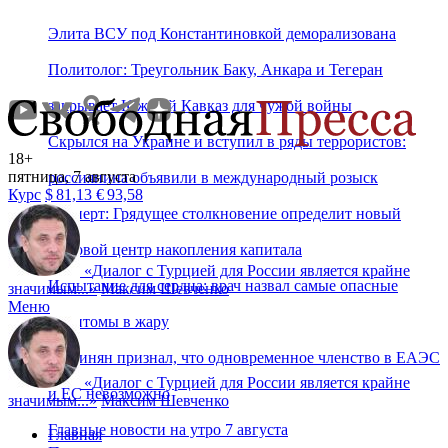
Элита ВСУ под Константиновкой деморализована
Политолог: Треугольник Баку, Анкара и Тегеран
закрывает Южный Кавказ для чужой войны
Скрылся на Украине и вступил в ряды террористов:
18+
пятница, 7 августа
россиянина объявили в международный розыск
Курс
$
81,13
€
93,58
Эксперт: Грядущее столкновение определит новый
мировой центр накопления капитала
«
Диалог с Турцией для России является крайне
Испытание для сердца: врач назвал самые опасные
значимым...
»
Максим Шевченко
Меню
симптомы в жару
Пашинян признал, что одновременное членство в ЕАЭС
«
Диалог с Турцией для России является крайне
и ЕС невозможно
значимым...
»
Максим Шевченко
Главные новости на утро 7 августа
Главная