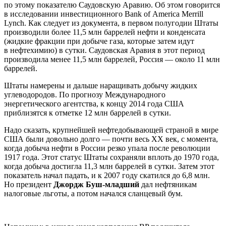
по этому показателю Саудовскую Аравию. Об этом говорится
в исследовании инвестиционного Bank of America Merrill
Lynch. Как следует из документа, в первом полугодии Штаты
производили более 11,5 млн баррелей нефти и конденсата
(жидкие фракции при добыче газа, которые затем идут
в нефтехимию) в сутки. Саудовская Аравия в этот период
производила менее 11,5 млн баррелей, Россия — около 11 млн
баррелей.
Штаты намерены и дальше наращивать добычу жидких
углеводородов. По прогнозу Международного
энергетического агентства, к концу 2014 года США
приблизятся к отметке 12 млн баррелей в сутки.
Надо сказать, крупнейшей нефтедобывающей страной в мире
США были довольно долго — почти весь XX век, с момента,
когда добыча нефти в России резко упала после революции
1917 года. Этот статус Штаты сохраняли вплоть до 1970 года,
когда добыча достигла 11,3 млн баррелей в сутки. Затем этот
показатель начал падать, и к 2007 году скатился до 6,8 млн.
Но президент
Джордж Буш-младший
дал нефтяникам
налоговые льготы, а потом начался сланцевый бум.