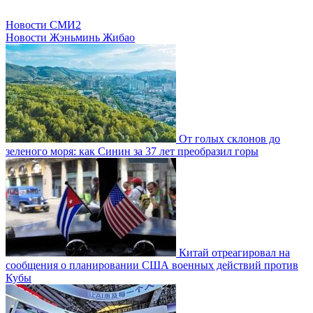
Новости СМИ2
Новости Жэньминь Жибао
От голых склонов до
зеленого моря: как Синин за 37 лет преобразил горы
Китай отреагировал на
сообщения о планировании США военных действий против
Кубы