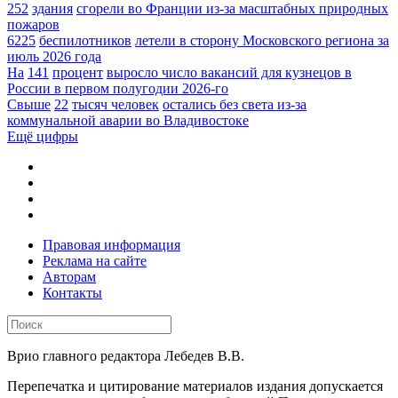
252
здания
сгорели во Франции из-за масштабных природных
пожаров
6225
беспилотников
летели в сторону Московского региона за
июль 2026 года
На
141
процент
выросло число вакансий для кузнецов в
России в первом полугодии 2026-го
Свыше
22
тысяч человек
остались без света из-за
коммунальной аварии во Владивостоке
Ещё цифры
Правовая информация
Реклама на сайте
Авторам
Контакты
Врио главного редактора Лебедев В.В.
Перепечатка и цитирование материалов издания допускается