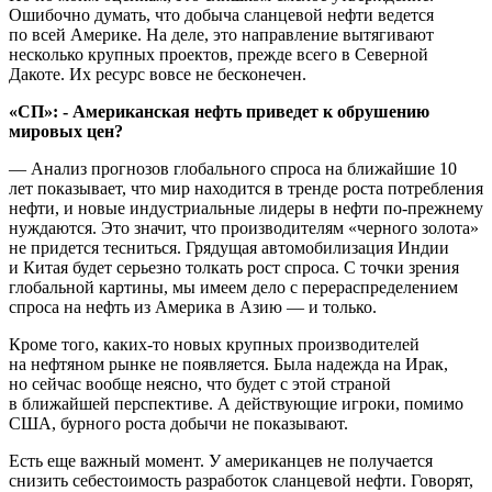
Ошибочно думать, что добыча сланцевой нефти ведется
по всей Америке. На деле, это направление вытягивают
несколько крупных проектов, прежде всего в Северной
Дакоте. Их ресурс вовсе не бесконечен.
«СП»: - Американская нефть приведет к обрушению
мировых цен?
— Анализ прогнозов глобального спроса на ближайшие 10
лет показывает, что мир находится в тренде роста потребления
нефти, и новые индустриальные лидеры в нефти по-прежнему
нуждаются. Это значит, что производителям «черного золота»
не придется тесниться. Грядущая автомобилизация Индии
и Китая будет серьезно толкать рост спроса. С точки зрения
глобальной картины, мы имеем дело с перераспределением
спроса на нефть из Америка в Азию — и только.
Кроме того, каких-то новых крупных производителей
на нефтяном рынке не появляется. Была надежда на Ирак,
но сейчас вообще неясно, что будет с этой страной
в ближайшей перспективе. А действующие игроки, помимо
США, бурного роста добычи не показывают.
Есть еще важный момент. У американцев не получается
снизить себестоимость разработок сланцевой нефти. Говорят,