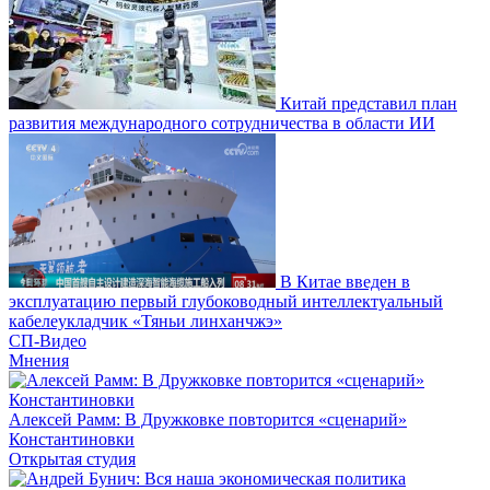
Китай представил план
развития международного сотрудничества в области ИИ
В Китае введен в
эксплуатацию первый глубоководный интеллектуальный
кабелеукладчик «Тяньи линханчжэ»
СП-Видео
Мнения
Алексей Рамм: В Дружковке повторится «сценарий»
Константиновки
Открытая студия