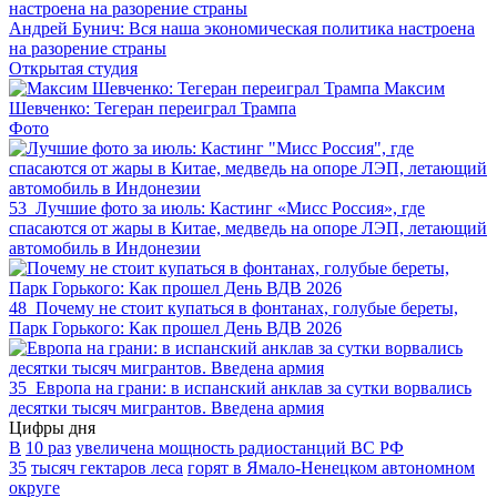
Андрей Бунич: Вся наша экономическая политика настроена
на разорение страны
Открытая студия
Максим
Шевченко: Тегеран переиграл Трампа
Фото
53
Лучшие фото за июль: Кастинг «Мисс Россия», где
спасаются от жары в Китае, медведь на опоре ЛЭП, летающий
автомобиль в Индонезии
48
Почему не стоит купаться в фонтанах, голубые береты,
Парк Горького: Как прошел День ВДВ 2026
35
Европа на грани: в испанский анклав за сутки ворвались
десятки тысяч мигрантов. Введена армия
Цифры дня
В
10 раз
увеличена мощность радиостанций ВС РФ
35
тысяч гектаров леса
горят в Ямало-Ненецком автономном
округе