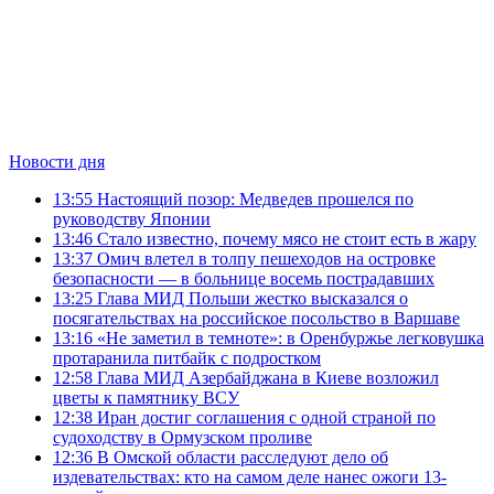
Новости дня
13:55
Настоящий позор: Медведев прошелся по
руководству Японии
13:46
Стало известно, почему мясо не стоит есть в жару
13:37
Омич влетел в толпу пешеходов на островке
безопасности — в больнице восемь пострадавших
13:25
Глава МИД Польши жестко высказался о
посягательствах на российское посольство в Варшаве
13:16
«Не заметил в темноте»: в Оренбуржье легковушка
протаранила питбайк с подростком
12:58
Глава МИД Азербайджана в Киеве возложил
цветы к памятнику ВСУ
12:38
Иран достиг соглашения с одной страной по
судоходству в Ормузском проливе
12:36
В Омской области расследуют дело об
издевательствах: кто на самом деле нанес ожоги 13-