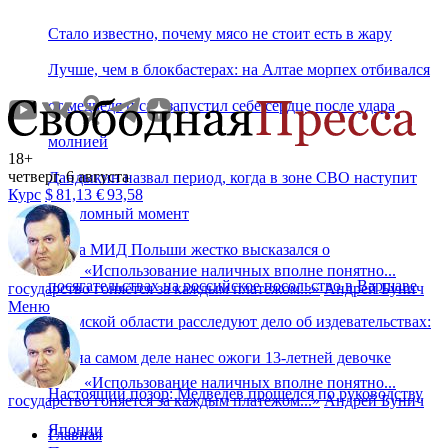
Стало известно, почему мясо не стоит есть в жару
Лучше, чем в блокбастерах: на Алтае морпех отбивался
от медведя и сам запустил себе сердце после удара
молнией
18+
четверг, 6 августа
Дандыкин назвал период, когда в зоне СВО наступит
Курс
$
81,13
€
93,58
переломный момент
Глава МИД Польши жестко высказался о
«
Использование наличных вполне понятно...
посягательствах на российское посольство в Варшаве
государство гоняется за каждым платежом...
»
Андрей Бунич
Меню
В Омской области расследуют дело об издевательствах:
кто на самом деле нанес ожоги 13-летней девочке
«
Использование наличных вполне понятно...
Настоящий позор: Медведев прошелся по руководству
государство гоняется за каждым платежом...
»
Андрей Бунич
Японии
Главная