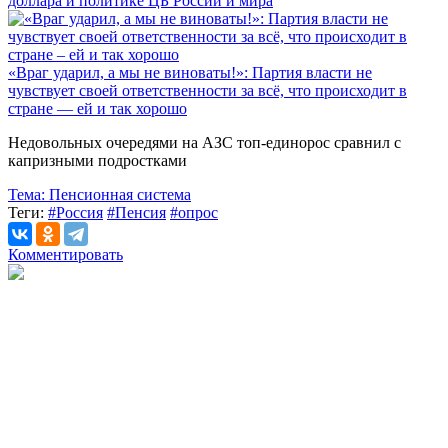
доллара и политике ЦБ России и мира
«Враг ударил, а мы не виноваты!»: Партия власти не
чувствует своей ответственности за всё, что происходит в
стране — ей и так хорошо
Недовольных очередями на АЗС топ-единорос сравнил с
капризными подростками
Тема:
Пенсионная система
Теги:
#Россия
#Пенсия
#опрос
Комментировать