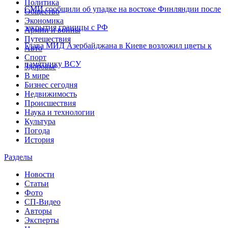
Политика
СМИ сообщили об упадке на востоке Финляндии после
Общество
Экономика
закрытия границы с РФ
Армии и войны
Путешествия
Глава МИД Азербайджана в Киеве возложил цветы к
Авто
Спорт
памятнику ВСУ
Здоровье
В мире
Бизнес сегодня
Недвижимость
Происшествия
Наука и технологии
Культура
Погода
История
Разделы
Новости
Статьи
Фото
СП-Видео
Авторы
Эксперты