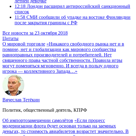
летней девочке
12:18
Лондон расширил антироссийский санкционный
список
11:58
СМИ сообщили об упадке на востоке Финляндии
после закрытия границы с РФ
Все новости за 23 октября 2018
Цитаты
О мировой торговле
«Никакого свободного рынка нет и в
помине, нет и глобализации как мирового сообщества
равноправных производителей и потребителей. Нет
священного права частной собственности. Правила игры
могут поменяться мгновенно. И всегда в пользу одного
игрока — коллективного Запада…»
Вячеслав Тетёкин
Политик, общественный деятель, КПРФ
Об импортозамещении самолётов
«Если процесс
модернизации флота будет основан только на заемных
деньгах, то стоимость авиабилетов возрастет значительно. В