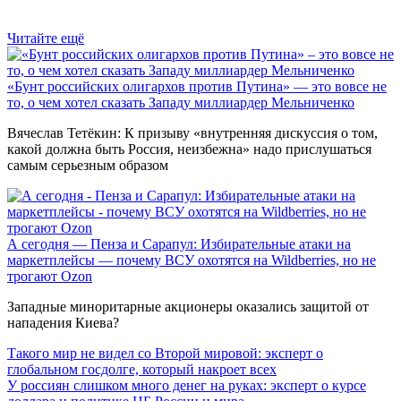
Читайте ещё
«Бунт российских олигархов против Путина» — это вовсе не
то, о чем хотел сказать Западу миллиардер Мельниченко
Вячеслав Тетёкин: К призыву «внутренняя дискуссия о том,
какой должна быть Россия, неизбежна» надо прислушаться
самым серьезным образом
А сегодня — Пенза и Сарапул: Избирательные атаки на
маркетплейсы — почему ВСУ охотятся на Wildberries, но не
трогают Оzon
Западные миноритарные акционеры оказались защитой от
нападения Киева?
Такого мир не видел со Второй мировой: эксперт о
глобальном госдолге, который накроет всех
У россиян слишком много денег на руках: эксперт о курсе