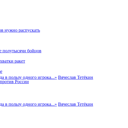
ов нужно распускать
ше полутысячи бойцов
хватки ракет
ье
а в пользу одного игрока...
»
Вячеслав Тетёкин
против России
а в пользу одного игрока...
»
Вячеслав Тетёкин