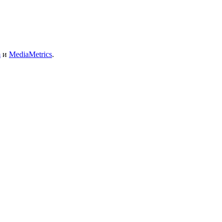
m
и
MediaMetrics
.