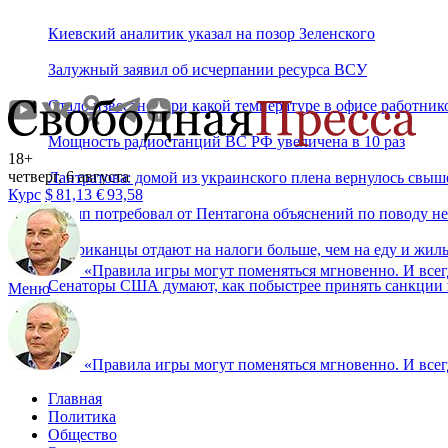
Киевский аналитик указал на позор Зеленского
Залужный заявил об исчерпании ресурса ВСУ
Стало известно, при какой температуре в офисе работник
Мощность радиостанций ВС РФ увеличена в 10 раз
18+
четверг, 6 августа
Лантратова: домой из украинского плена вернулось свы
Курс
$
81,13
€
93,58
Трамп потребовал от Пентагона объяснений по поводу не
Американцы отдают на налоги больше, чем на еду и жил
«
Правила игры могут поменяться мгновенно. И всегд
Сенаторы США думают, как побыстрее принять санкции 
Меню
«
Правила игры могут поменяться мгновенно. И всегд
Главная
Политика
Общество