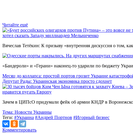
Читайте ещё
хотел сказать Западу миллиардер Мельниченко
Вячеслав Тетёкин: К призыву «внутренняя дискуссия о том, к
«Бандероли» и «Герани» наконец-то ударили по бюджету Укра
Месяц до коллапса: простой портов грозит Украине катастрофо
Депутат Рады: Украинская экономика просто сдохнет
нравится пугать Европу
Зачем в ЦИПсО придумали фейк об армии КНДР в Воронежско
Тема:
Новости Украины
Теги:
#Украина
#Андрей Портнов
#Игорный бизнес
Комментировать