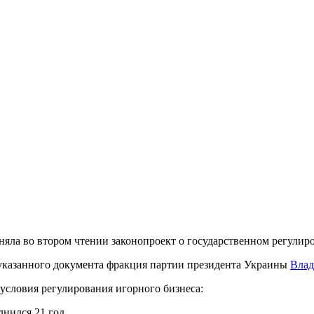
яла во втором чтении законопроект о государственном регулиро
и указанного документа фракция партии президента Украины
Влад
условия регулирования игорного бизнеса:
нился 21 год.