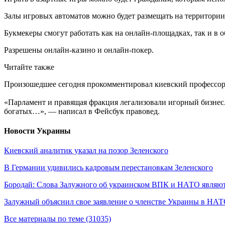
Залы игровых автоматов можно будет размещать на территории 
Букмекеры смогут работать как на онлайн-площадках, так и в 
Разрешены онлайн-казино и онлайн-покер.
Читайте также
Произошедшее сегодня прокомментировал киевский профессор п
«Парламент и правящая фракция легализовали игорный бизнес.
богатых…», — написал в Фейсбук правовед.
Новости Украины
Киевский аналитик указал на позор Зеленского
В Германии удивились кадровым перестановкам Зеленского
Бородай: Слова Залужного об украинском ВПК и НАТО являют
Залужный объяснил свое заявление о членстве Украины в НА
Все материалы по теме (31035)