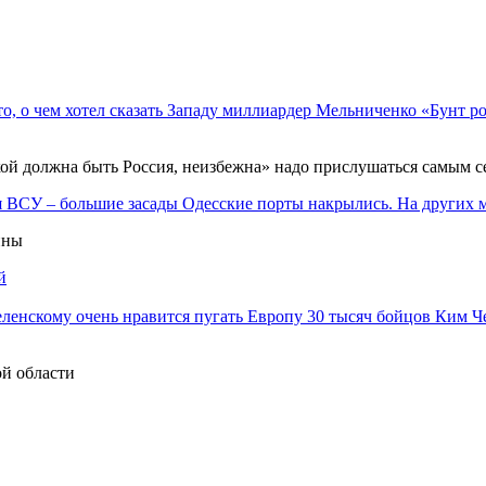
«Бунт ро
акой должна быть Россия, неизбежна» надо прислушаться самым 
Одесские порты накрылись. На других
ины
й
30 тысяч бойцов Ким Ч
й области