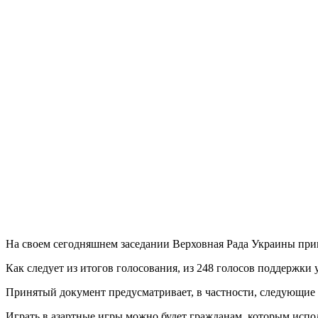
На своем сегодняшнем заседании Верховная Рада Украины прин
Как следует из итогов голосования, из 248 голосов поддержк
Принятый документ предусматривает, в частности, следующие 
Играть в азартные игры можно будет гражданам, которым испол