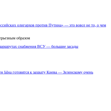
ссийских олигархов против Путина» — это вовсе не то, о чем
серьезным образом
 маршрутах снабжения ВСУ — большие засады
ен Ына готовятся к захвату Киева — Зеленскому очень