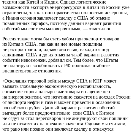
такими как Китай и Индия. Однако логистические
возможности экспорта энергоресурсов в Китай из России уже
ограничены, так как они практически полностью исчерпаны,
а Индия сегодня заключает сделку с США об отмене
повышенных тарифов, поэтому данный вариант развития
событий мы считаем маловероятным», — отметил он.
Россия также могла бы стать хабом при экспорте товаров
из Китая в США, так как на нее новые пошлины
не распространили, однако она и так, находится под
санкциями США и до их отмены такой вариант развития
событий невозможен, добавил он. Тем более, что Штаты
не планируют возобновлять с РФ полномасштабные
внешнеторговые отношения.
«Эскалация торговой войны между США и КНР может
вызвать глобальную экономическую нестабильность,
снижение спроса на сырьевые товары и падение цен
на энергоносители, что негативно скажется на доходах России
от экспорта нефти и газа и может привести к ослаблению
российского рубля. Данный вариант развития событий
выглядит более предпочтительно, если США с Китаем
не сядут за стол переговоров и не аннулируют свои пошлины
или не откатят их на прежние значения. Однако мы считаем,
что рано или поздно они заключат сделку и откажутся