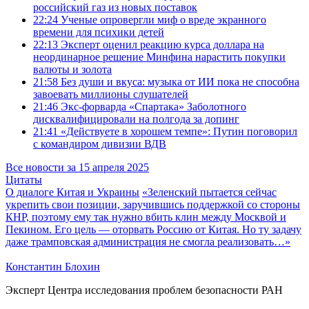
российский газ из новых поставок
22:24
Ученые опровергли миф о вреде экранного
времени для психики детей
22:13
Эксперт оценил реакцию курса доллара на
неординарное решение Минфина нарастить покупки
валюты и золота
21:58
Без души и вкуса: музыка от ИИ пока не способна
завоевать миллионы слушателей
21:46
Экс-форварда «Спартака» Заболотного
дисквалифицировали на полгода за допинг
21:41
«Действуете в хорошем темпе»: Путин поговорил
с командиром дивизии ВДВ
Все новости за 15 апреля 2025
Цитаты
О диалоге Китая и Украины
«Зеленский пытается сейчас
укрепить свои позиции, заручившись поддержкой со стороны
КНР, поэтому ему так нужно вбить клин между Москвой и
Пекином. Его цель — оторвать Россию от Китая. Но ту задачу
даже трамповская администрация не смогла реализовать…»
Константин Блохин
Эксперт Центра исследования проблем безопасности РАН