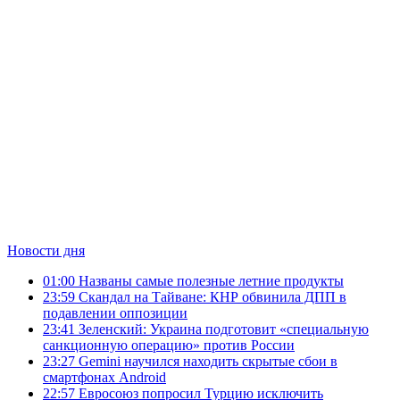
Новости дня
01:00
Названы самые полезные летние продукты
23:59
Скандал на Тайване: КНР обвинила ДПП в
подавлении оппозиции
23:41
Зеленский: Украина подготовит «специальную
санкционную операцию» против России
23:27
Gemini научился находить скрытые сбои в
смартфонах Android
22:57
Евросоюз попросил Турцию исключить