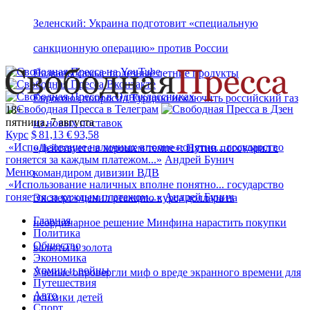
Зеленский: Украина подготовит «специальную
санкционную операцию» против России
Названы самые полезные летние продукты
Евросоюз попросил Турцию исключить российский газ
18+
пятница, 7 августа
из новых поставок
Курс
$
81,13
€
93,58
«
Использование наличных вполне понятно... государство
«Действуете в хорошем темпе»: Путин поговорил с
гоняется за каждым платежом...
»
Андрей Бунич
Меню
командиром дивизии ВДВ
«
Использование наличных вполне понятно... государство
гоняется за каждым платежом...
»
Андрей Бунич
Эксперт оценил реакцию курса доллара на
Главная
неординарное решение Минфина нарастить покупки
Политика
Общество
валюты и золота
Экономика
Армии и войны
Ученые опровергли миф о вреде экранного времени для
Путешествия
Авто
психики детей
Спорт