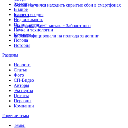
Здоровье
Gemini научился находить скрытые сбои в смартфонах
В мире
Бизнес сегодня
Android
Недвижимость
Происшествия
Экс-форварда «Спартака» Заболотного
Наука и технологии
Культура
дисквалифицировали на полгода за допинг
Погода
История
Разделы
Новости
Статьи
Фото
СП-Видео
Авторы
Эксперты
Цитаты
Персоны
Компании
Горячие темы
Темы: