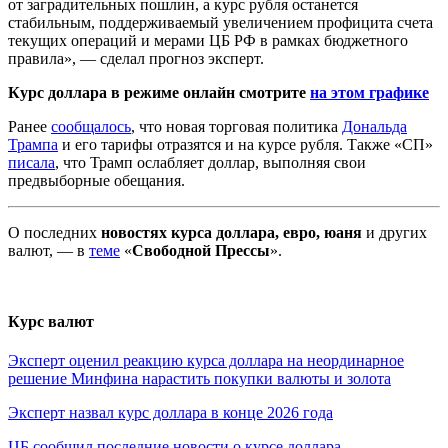
от заградительных пошлин, а курс рубля останется
стабильным, поддерживаемый увеличением профицита счета
текущих операций и мерами ЦБ РФ в рамках бюджетного
правила», — сделал прогноз эксперт.
Курс доллара в режиме онлайн смотрите
на этом графике
Ранее
сообщалось
, что новая торговая политика
Дональда
Трампа
и его тарифы отразятся и на курсе рубля. Также «СП»
писала
, что Трамп ослабляет доллар, выполняя свои
предвыборные обещания.
О последних
новостях курса доллара, евро, юаня
и других
валют, — в
теме
«
Свободной Прессы
».
Курс валют
Эксперт оценил реакцию курса доллара на неординарное
решение Минфина нарастить покупки валюты и золота
Эксперт назвал курс доллара в конце 2026 года
ЦБ сообщил последние новости о курсе доллара