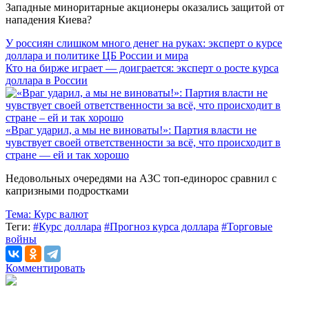
Западные миноритарные акционеры оказались защитой от
нападения Киева?
У россиян слишком много денег на руках: эксперт о курсе
доллара и политике ЦБ России и мира
Кто на бирже играет — доиграется: эксперт о росте курса
доллара в России
«Враг ударил, а мы не виноваты!»: Партия власти не
чувствует своей ответственности за всё, что происходит в
стране — ей и так хорошо
Недовольных очередями на АЗС топ-единорос сравнил с
капризными подростками
Тема:
Курс валют
Теги:
#Курс доллара
#Прогноз курса доллара
#Торговые
войны
Комментировать