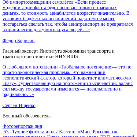
Об импортозамещении самолётов
«Если процесс
модернизации флота будет основан только на заемных
деньгах, то стоимость авиабилетов возрастет значительно. В
условиях бюджетных ограничений надо тем не менее
постараться сделать так, чтобы авиатранспорт не превратился
в привилегию для узкого круга людей…»
Фёдор Борисов
Главный эксперт Института экономики транспорта и
транспортной пилитики НИУ ВШЭ
О глобальном потеплении
«Глобальное потепление — это не
просто экологическая проблема. Это важнейший
геополитический фактор, который пошатнет климатическую
«базу», существовавшую на протяжении тысячелетий. Баланс
сил между государствами изменится — насильственно и
радикально…»
Сергей Ищенко
Военный обозреватель
Фоторепортаж дня
53
Лучшие фото за июль: Кастинг «Мисс Россия», где