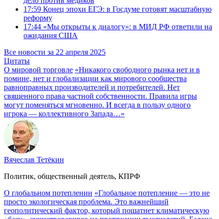
дело против медиков
17:59
Конец эпохи ЕГЭ: в Госдуме готовят масштабную
реформу
17:44
«Мы открыты к диалогу»: в МИД РФ ответили на
ожидания США
Все новости за 22 апреля 2025
Цитаты
О мировой торговле
«Никакого свободного рынка нет и в
помине, нет и глобализации как мирового сообщества
равноправных производителей и потребителей. Нет
священного права частной собственности. Правила игры
могут поменяться мгновенно. И всегда в пользу одного
игрока — коллективного Запада…»
Вячеслав Тетёкин
Политик, общественный деятель, КПРФ
О глобальном потеплении
«Глобальное потепление — это не
просто экологическая проблема. Это важнейший
геополитический фактор, который пошатнет климатическую