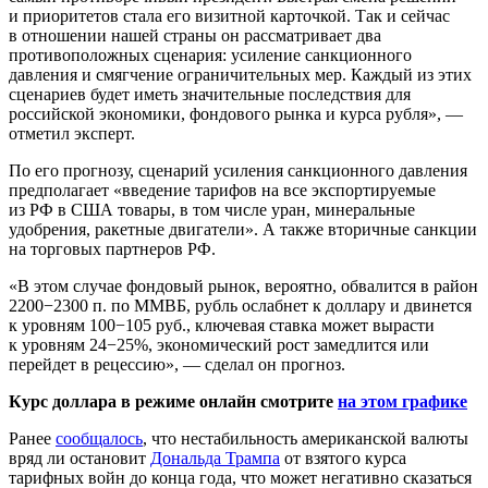
и приоритетов стала его визитной карточкой. Так и сейчас
в отношении нашей страны он рассматривает два
противоположных сценария: усиление санкционного
давления и смягчение ограничительных мер. Каждый из этих
сценариев будет иметь значительные последствия для
российской экономики, фондового рынка и курса рубля», —
отметил эксперт.
По его прогнозу, сценарий усиления санкционного давления
предполагает «введение тарифов на все экспортируемые
из РФ в США товары, в том числе уран, минеральные
удобрения, ракетные двигатели». А также вторичные санкции
на торговых партнеров РФ.
«В этом случае фондовый рынок, вероятно, обвалится в район
2200−2300 п. по ММВБ, рубль ослабнет к доллару и двинется
к уровням 100−105 руб., ключевая ставка может вырасти
к уровням 24−25%, экономический рост замедлится или
перейдет в рецессию», — сделал он прогноз.
Курс доллара в режиме онлайн смотрите
на этом графике
Ранее
сообщалось
, что нестабильность американской валюты
вряд ли остановит
Дональда Трампа
от взятого курса
тарифных войн до конца года, что может негативно сказаться