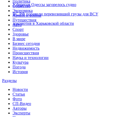
Политика
У берегов Одессы загорелось судно
Общество
Экономика
ВС РФ поразили перевозивший грузы для ВСУ
Армии и войны
Путешествия
локомотив в Харьковской области
Авто
Спорт
Здоровье
В мире
Бизнес сегодня
Недвижимость
Происшествия
Наука и технологии
Культура
Погода
История
Разделы
Новости
Статьи
Фото
СП-Видео
Авторы
Эксперты