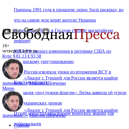
Границы 1991 года в прошлом: опрос Socis раскрыл, во
что на самом деле верят жители Украины
Конец эпохи ЕГЭ: в Госдуме готовят масштабную
реформу
18+
четверг, 6 августа
МИД РФ оценил изменения в риторике США по
Курс
$
81,13
€
93,58
украинскому урегулированию
Коц: Россия извлекла уроки из вторжения ВСУ в
«
Диалог с Турцией для России является крайне
Курскую область
значимым...
»
Максим Шевченко
Меню
Операция «под чужим флагом»: Литва заявила об угрозе
атак украинских дронов
«
Диалог с Турцией для России является крайне
Путин упростил присвоение воинских званий для
значимым...
»
Максим Шевченко
добровольцев
Главная