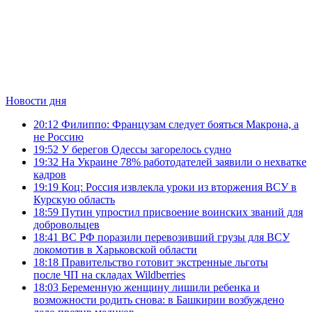
Новости дня
20:12
Филиппо: Французам следует бояться Макрона, а
не Россию
19:52
У берегов Одессы загорелось судно
19:32
На Украине 78% работодателей заявили о нехватке
кадров
19:19
Коц: Россия извлекла уроки из вторжения ВСУ в
Курскую область
18:59
Путин упростил присвоение воинских званий для
добровольцев
18:41
ВС РФ поразили перевозивший грузы для ВСУ
локомотив в Харьковской области
18:18
Правительство готовит экстренные льготы
после ЧП на складах Wildberries
18:03
Беременную женщину лишили ребенка и
возможности родить снова: в Башкирии возбуждено