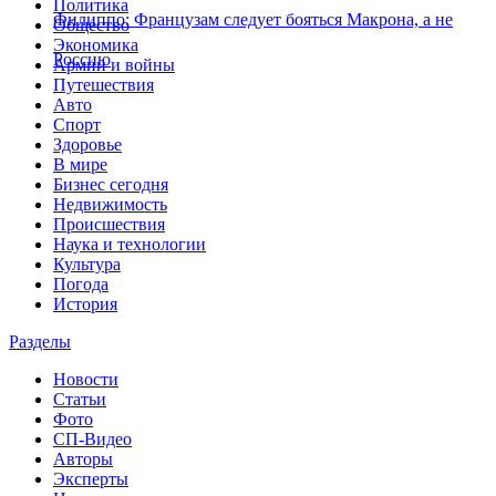
Политика
Филиппо: Французам следует бояться Макрона, а не
Общество
Экономика
Россию
Армии и войны
Путешествия
Авто
Спорт
Здоровье
В мире
Бизнес сегодня
Недвижимость
Происшествия
Наука и технологии
Культура
Погода
История
Разделы
Новости
Статьи
Фото
СП-Видео
Авторы
Эксперты