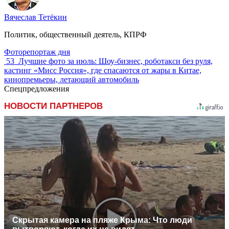
Вячеслав Тетёкин
Политик, общественный деятель, КПРФ
Фоторепортаж дня
53
Лучшие фото за июль: Шоу-бизнес, роботакси без руля,
кастинг «Мисс Россия», где спасаются от жары в Китае,
кинопремьеры, летающий автомобиль
Спецпредложения
НОВОСТИ ПАРТНЕРОВ
Скрытая камера на пляже Крыма: Что люди