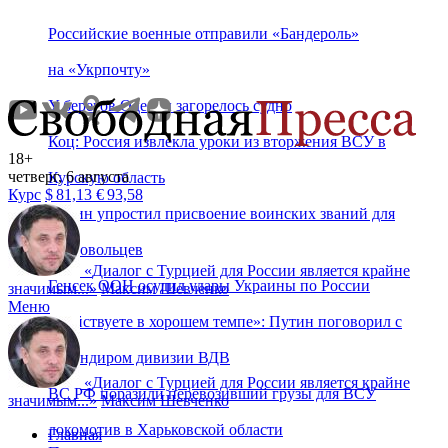
Российские военные отправили «Бандероль»
на «Укрпочту»
У берегов Одессы загорелось судно
Коц: Россия извлекла уроки из вторжения ВСУ в
18+
четверг, 6 августа
Курскую область
Курс
$
81,13
€
93,58
Путин упростил присвоение воинских званий для
добровольцев
«
Диалог с Турцией для России является крайне
Генсек ООН осудил удары Украины по России
значимым...
»
Максим Шевченко
Меню
«Действуете в хорошем темпе»: Путин поговорил с
командиром дивизии ВДВ
«
Диалог с Турцией для России является крайне
ВС РФ поразили перевозивший грузы для ВСУ
значимым...
»
Максим Шевченко
локомотив в Харьковской области
Главная