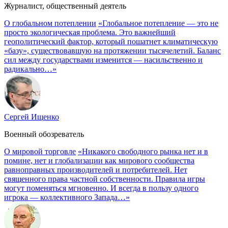
Журналист, общественный деятель
О глобальном потеплении
«Глобальное потепление — это не
просто экологическая проблема. Это важнейший
геополитический фактор, который пошатнет климатическую
«базу», существовавшую на протяжении тысячелетий. Баланс
сил между государствами изменится — насильственно и
радикально…»
Сергей Ищенко
Военный обозреватель
О мировой торговле
«Никакого свободного рынка нет и в
помине, нет и глобализации как мирового сообщества
равноправных производителей и потребителей. Нет
священного права частной собственности. Правила игры
могут поменяться мгновенно. И всегда в пользу одного
игрока — коллективного Запада…»