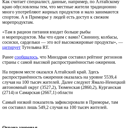
Как считает специалист, данные, например, по Алтайскому
краю обусловлены тем, что местные жители традиционно
много употребляют жирных продуктов и мало занимаются
спортом. А в Приморье у людей есть доступ к свежим
морепродуктам.
«Там в рацион питания входит больше рыбы
и морепродуктов. Мы что едим с вами? Свинину, колбасы,
сосиски, сардельки — это всё высокожировые продукты», —
цитирует
Тутельяна RT.
Ранее
сообщалось
, что Минздрав составил рейтинг регионов
страны с самой высокой распространённостью ожирения.
На первом месте оказался Алтайский край. Здесь
распространённость ожирения оказалась на уровне 5539,4
случая на 100 тысяч жителей. Далее следуют Ямало-Ненецкий
автономный округ (3527,2), Тюменская (2860,2), Курганская
(2714) и Самарская (2667,1) области
Самый низкий показатель зафиксировали в Приморье, там
он составил лишь 549,2 случая на 100 тысяч жителей.
Охрана здоровья