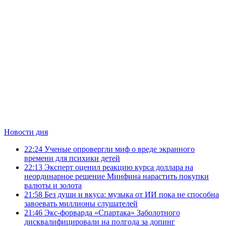
Новости дня
22:24
Ученые опровергли миф о вреде экранного
времени для психики детей
22:13
Эксперт оценил реакцию курса доллара на
неординарное решение Минфина нарастить покупки
валюты и золота
21:58
Без души и вкуса: музыка от ИИ пока не способна
завоевать миллионы слушателей
21:46
Экс-форварда «Спартака» Заболотного
дисквалифицировали на полгода за допинг