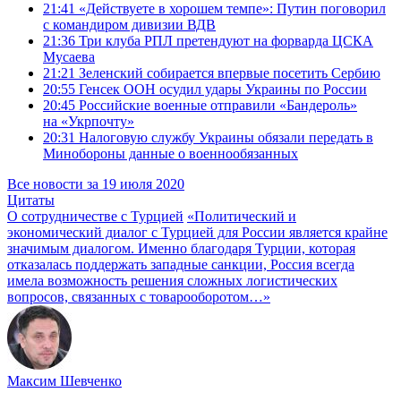
21:41
«Действуете в хорошем темпе»: Путин поговорил
с командиром дивизии ВДВ
21:36
Три клуба РПЛ претендуют на форварда ЦСКА
Мусаева
21:21
Зеленский собирается впервые посетить Сербию
20:55
Генсек ООН осудил удары Украины по России
20:45
Российские военные отправили «Бандероль»
на «Укрпочту»
20:31
Налоговую службу Украины обязали передать в
Минобороны данные о военнообязанных
Все новости за 19 июля 2020
Цитаты
О сотрудничестве с Турцией
«Политический и
экономический диалог с Турцией для России является крайне
значимым диалогом. Именно благодаря Турции, которая
отказалась поддержать западные санкции, Россия всегда
имела возможность решения сложных логистических
вопросов, связанных с товарооборотом…»
Максим Шевченко