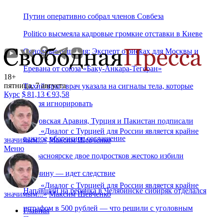
Путин оперативно собрал членов Совбеза
Politico высмеяла кадровые громкие отставки в Киеве
Основные решения: Эксперт о рисках для Москвы и
Еревана от союза «Баку-Анкара-Тегеран»
18+
пятница, 7 августа
Тихий враг: врач указала на сигналы тела, которые
Курс
$
81,13
€
93,58
нельзя игнорировать
Саудовская Аравия, Турция и Пакистан подписали
«
Диалог с Турцией для России является крайне
важное оборонное соглашение
значимым...
»
Максим Шевченко
Меню
В Красноярске двое подростков жестоко избили
мужчину — идет следствие
«
Диалог с Турцией для России является крайне
Напавший на ребенка в Челябинске сибиряк отделался
значимым...
»
Максим Шевченко
штрафом в 500 рублей — что решили с уголовным
Главная