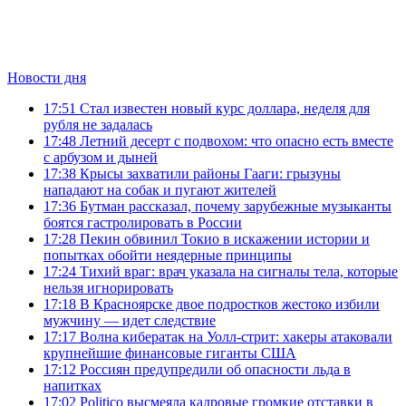
Новости дня
17:51
Стал известен новый курс доллара, неделя для
рубля не задалась
17:48
Летний десерт с подвохом: что опасно есть вместе
с арбузом и дыней
17:38
Крысы захватили районы Гааги: грызуны
нападают на собак и пугают жителей
17:36
Бутман рассказал, почему зарубежные музыканты
боятся гастролировать в России
17:28
Пекин обвинил Токио в искажении истории и
попытках обойти неядерные принципы
17:24
Тихий враг: врач указала на сигналы тела, которые
нельзя игнорировать
17:18
В Красноярске двое подростков жестоко избили
мужчину — идет следствие
17:17
Волна кибератак на Уолл-стрит: хакеры атаковали
крупнейшие финансовые гиганты США
17:12
Россиян предупредили об опасности льда в
напитках
17:02
Politico высмеяла кадровые громкие отставки в