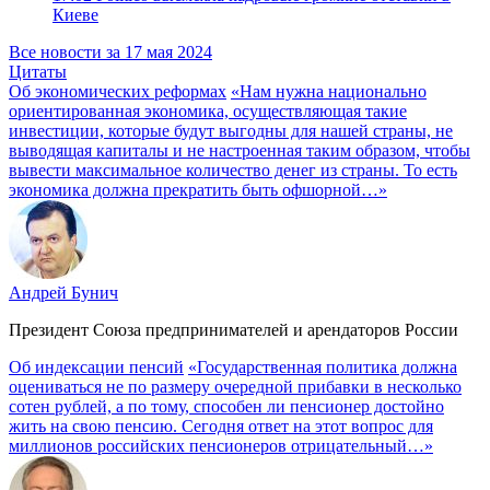
Киеве
Все новости за 17 мая 2024
Цитаты
Об экономических реформах
«Нам нужна национально
ориентированная экономика, осуществляющая такие
инвестиции, которые будут выгодны для нашей страны, не
выводящая капиталы и не настроенная таким образом, чтобы
вывести максимальное количество денег из страны. То есть
экономика должна прекратить быть офшорной…»
Андрей Бунич
Президент Союза предпринимателей и арендаторов России
Об индексации пенсий
«Государственная политика должна
оцениваться не по размеру очередной прибавки в несколько
сотен рублей, а по тому, способен ли пенсионер достойно
жить на свою пенсию. Сегодня ответ на этот вопрос для
миллионов российских пенсионеров отрицательный…»