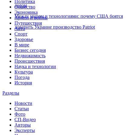
Политика
делом
Общество
Экономика
Между миром и технологиями: почему США боятся
Армии и войны
Путешествия
доверить Украине производство Patriot
Авто
Спорт
Здоровье
В мире
Бизнес сегодня
Недвижимость
Происшествия
Наука и технологии
Культура
Погода
История
Разделы
Новости
Статьи
Фото
СП-Видео
Авторы
Эксперты