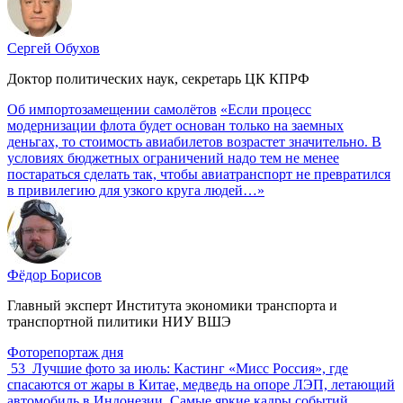
Сергей Обухов
Доктор политических наук, секретарь ЦК КПРФ
Об импортозамещении самолётов
«Если процесс
модернизации флота будет основан только на заемных
деньгах, то стоимость авиабилетов возрастет значительно. В
условиях бюджетных ограничений надо тем не менее
постараться сделать так, чтобы авиатранспорт не превратился
в привилегию для узкого круга людей…»
Фёдор Борисов
Главный эксперт Института экономики транспорта и
транспортной пилитики НИУ ВШЭ
Фоторепортаж дня
53
Лучшие фото за июль: Кастинг «Мисс Россия», где
спасаются от жары в Китае, медведь на опоре ЛЭП, летающий
автомобиль в Индонезии. Самые яркие кадры событий