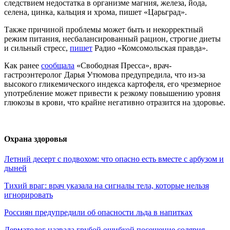
следствием недостатка в организме магния, железа, йода,
селена, цинка, кальция и хрома, пишет «Царьград».
Также причиной проблемы может быть и некорректный
режим питания, несбалансированный рацион, строгие диеты
и сильный стресс,
пишет
Радио «Комсомольская правда».
Как ранее
сообщала
«Свободная Пресса», врач-
гастроэнтеролог Дарья Утюмова предупредила, что из-за
высокого гликемического индекса картофеля, его чрезмерное
употребление может привести к резкому повышению уровня
глюкозы в крови, что крайне негативно отразится на здоровье.
Охрана здоровья
Летний десерт с подвохом: что опасно есть вместе с арбузом и
дыней
Тихий враг: врач указала на сигналы тела, которые нельзя
игнорировать
Россиян предупредили об опасности льда в напитках
Дерматолог назвала грубой ошибкой посещение солярия