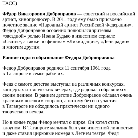
ТАСС)
Фёдор Викторович Добронравов
— советский и российский
артист, кинопродюсер. В 2011 году ему было присвоено
почетное звание «Народный артист Российской Федерации».
Фёдор Добронравов особенно полюбился зрителям
«звездной» ролью Ивана Будько в известном сериале
«Сваты», а также по фильмам «Ликвидация», «День радио»
и многим другим.
Ранние годы и образование Федора Добронравова
Федор Добронравов родился 11 сентября 1961 года
в Таганроге в семье рабочих.
Федя с самого детства выступал на различных конкурсах,
концертах и творческих вечерах, где радовал собравшихся
своим пением. В раннем детстве Добронравов обладал очень
красивым высоким сопрано, а потому без его участия
в Таганроге не обходилось практически ни одного
творческого вечера.
Но в юные годы Фёдор мечтал о цирке. Он хотел стать
клоуном. В Таганроге мальчик был уже известной личностью
и даже ставил цирковые номера в Летнем театре. Федя