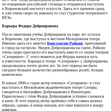
по покорению российской столицы и отправился поступать
в Воронежский институт искусств. Здесь его приняли сразу,
и уже очень скоро он наконец-то стал студентом театрального
ВУЗа.
Карьера Федора Добронравова
После окончания учебы Добронравов на пару лет остался
в Воронеже, где выступал в местном Молодежном театре.
Именно здесь его заметил
Константин Райкин
, приехавший
в город на гастроли. Увидев Добронравова на сцене, Райкин
очень скоро пригласил его выступать вместе со своим театром
«Сатирикон». С этого момента для Фёдора начался путь
к известности. Карьера в театре «Сатирикон» у Добронравова
продолжалась почти десять лет. За этот период им было
сыграно большое количество разнообразных ролей, больше
комических.
В начале 2000-х годов актер покинул «Сатирикон» и стал
выступать в Московском академическом театре Сатиры,
говорится в биографии Добронравова в Википедии.
Параллельно с этим Федор Добронравов успешно снимался
в кино. В этот период актер пробовал себя в самых разных
образах, однако, в конце концов, все-таки вернулся к жанру
комедии.