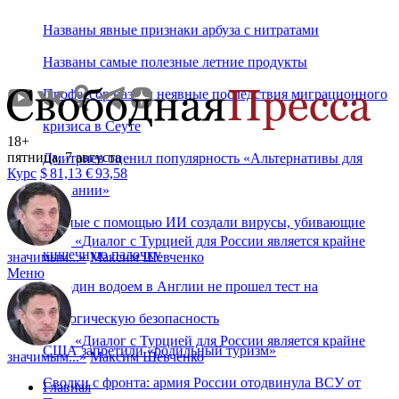
Названы явные признаки арбуза с нитратами
Названы самые полезные летние продукты
Профессор назвал неявные последствия миграционного
кризиса в Сеуте
18+
пятница, 7 августа
Дмитриев оценил популярность «Альтернативы для
Курс
$
81,13
€
93,58
Германии»
Ученые с помощью ИИ создали вирусы, убивающие
«
Диалог с Турцией для России является крайне
кишечную палочку
значимым...
»
Максим Шевченко
Меню
Ни один водоем в Англии не прошел тест на
экологическую безопасность
«
Диалог с Турцией для России является крайне
США запретили «родильный туризм»
значимым...
»
Максим Шевченко
Сводки с фронта: армия России отодвинула ВСУ от
Главная