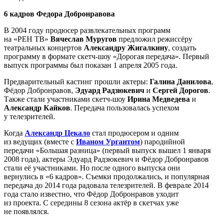
6 кадров Федора Добронравова
В 2004 году продюсер развлекательных программ
на «РЕН ТВ»
Вячеслав Муругов
предложил режиссёру
театральных концертов
Александру Жигалкину
, создать
программу в формате скетч-шоу «Дорогая передача». Первый
выпуск программы был показан 1 апреля 2005 года.
Предварительный кастинг прошли актеры:
Галина Данилова
,
Фёдор Добронравов,
Эдуард Радзюкевич
и
Сергей Дорогов
.
Также стали участниками скетч-шоу
Ирина Медведева
и
Александр Кайков
. Передача пользовалась успехом
у телезрителей.
Когда
Александр Цекало
стал продюсером и одним
из ведущих (вместе с
Иваном Ургантом
) пародийной
передачи «Большая разница» (первый выпуск вышел 1 января
2008 года), актеры Эдуард Радзюкевич и Фёдор Добронравов
стали её участниками. Но после одного выпуска они
вернулись в «6 кадров». Съемки продолжались, и популярная
передача до 2014 года радовала телезрителей. В феврале 2014
года стало известно, что Фёдор Добронравов уходит
из проекта. С середины 8 сезона актёр в скетчах уже
не появлялся.