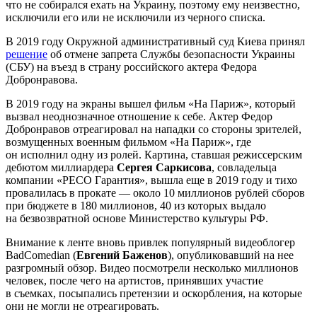
что не собирался ехать на Украину, поэтому ему неизвестно,
исключили его или не исключили из черного списка.
В 2019 году Окружной административный суд Киева принял
решение
об отмене запрета Службы безопасности Украины
(СБУ) на въезд в страну российского актера Федора
Добронравова.
В 2019 году на экраны вышел фильм «На Париж», который
вызвал неоднозначное отношение к себе. Актер Федор
Добронравов отреагировал на нападки со стороны зрителей,
возмущенных военным фильмом «На Париж», где
он исполнил одну из ролей. Картина, ставшая режиссерским
дебютом миллиардера
Сергея Саркисова
, совладельца
компании «РЕСО Гарантия», вышла еще в 2019 году и тихо
провалилась в прокате — около 10 миллионов рублей сборов
при бюджете в 180 миллионов, 40 из которых выдало
на безвозвратной основе Министерство культуры РФ.
Внимание к ленте вновь привлек популярный видеоблогер
BadComedian (
Евгений Баженов
), опубликовавший на нее
разгромный обзор. Видео посмотрели несколько миллионов
человек, после чего на артистов, принявших участие
в съемках, посыпались претензии и оскорбления, на которые
они не могли не отреагировать.