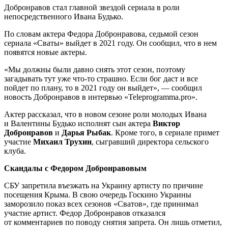
Добронравов стал главной звездой сериала в роли
непосредственного Ивана Будько.
По словам актера Федора Добронравова, седьмой сезон
сериала «Сваты» выйдет в 2021 году. Он сообщил, что в нем
появятся новые актеры.
«Мы должны были давно снять этот сезон, поэтому
загадывать тут уже что-то страшно. Если бог даст и все
пойдет по плану, то в 2021 году он выйдет», — сообщил
новость Добронравов в интервью «Teleprogramma.pro».
Актер рассказал, что в новом сезоне роли молодых Ивана
и Валентины Будько исполнят сын актера
Виктор
Добронравов
и
Дарья Рыбак
. Кроме того, в сериале примет
участие
Михаил Трухин
, сыгравший директора сельского
клуба.
Скандалы с Федором Добронравовым
СБУ запретила въезжать на Украину артисту по причине
посещения Крыма. В свою очередь Госкино Украины
заморозило показ всех сезонов «Сватов», где принимал
участие артист. Федор Добронравов отказался
от комментариев по поводу снятия запрета. Он лишь отметил,