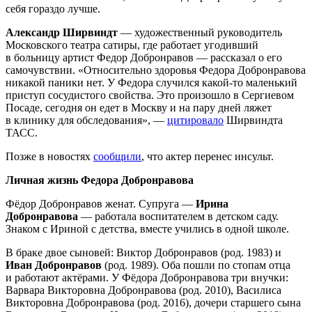
себя гораздо лучше.
Александр Ширвиндт
— художественный руководитель
Московского театра сатиры, где работает угодивший
в больницу артист Федор Добронравов — рассказал о его
самочувствии. «Относительно здоровья Федора Добронравова
никакой паники нет. У Федора случился какой-то маленький
приступ сосудистого свойства. Это произошло в Сергиевом
Посаде, сегодня он едет в Москву и на пару дней ляжет
в клинику для обследования», —
цитировало
Ширвиндта
ТАСС.
Позже в новостях
сообщили
, что актер перенес инсульт.
Личная жизнь Федора Добронравова
Фёдор Добронравов женат. Супруга —
Ирина
Добронравова
— работала воспитателем в детском саду.
Знаком с Ириной с детства, вместе учились в одной школе.
В браке двое сыновей: Виктор Добронравов (род. 1983) и
Иван Добронравов
(род. 1989). Оба пошли по стопам отца
и работают актёрами. У Фёдора Добронравова три внучки:
Варвара Викторовна Добронравова (род. 2010), Василиса
Викторовна Добронравова (род. 2016), дочери старшего сына