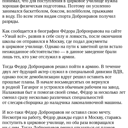
понимал, что для поступления в цирковое училище нужна
хорошая физическая подготовка. Поэтому он усиленно
занимался баскетболом, боксом, волейболом, прыжками
в воду. По всем этим видам спорта Добронравов получил
разряды.
Как сообщается в биографии Фёдора Добронравова на сайте
«Узнай всё», развив в себе силу и ловкость, после окончания
школы он отправился в Москву, где подал документы
в цирковое училище. Однако на пути к заветной цели встало
неожиданное обстоятельство — в данное заведение брали
лишь тех, кто уже отслужил в армии.
Тогда Федор Добронравов решил пойти в армию. В течение
двух лет будущий актер служил в специальной дивизии ВДВ,
однако после демобилизации вдруг решил оставить все
прошлые планы. В начале восьмидесятых он вернулся
в родной Таганрог и устроился обычным рабочим на завод.
Налаживая быт и помогая своей семье, Фёдор за несколько лет
сменил сразу несколько различных специальностей
от слесаря-сборщика до наладчика лаконаливочной машины.
И все-таки Фёдор Добронравов не оставил свою мечту.
Несмотря на работу, Фёдор дважды ездил в Москву, стараясь
поступить в цирковое училище, но оба раза возвращался
ни с чем. Тогда Добронравов решил отказаться от планов