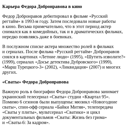
Карьера Федора Добронравова в кино
Федор Добронравов дебютировал в фильме «Русский
регтайм» в 1993-м году. Затем последовали новые работы
в кино. Весьма примечательно, что в этот период актер
снимался как в комедийных, так и в драматических фильмах,
нередко появляясь даже в боевиках.
В послужном списке актера множество ролей в фильмах
и сериалах. После фильма «Русский регтайм» Добронравов
снялся в картинах «Летние люди» (1995), «Шутить изволите?»
(1999), сериалах «Досье детектива Дубровского» (1999),
«Марш Турецкого-3» (2002), «Ликвидация» (2007) и многих
других.
«Сваты» Федора Добронравова
Важную роль в биографии Федора Добронравова занимает
украинский телесериал «Сваты» студии «Квартал 95».
Помимо 6 сезонов были выпущены: мюзикл «Новогодние
сваты», спин-офф сериала «Байки Митяя», телепередача
«Сваты у плиты», мультсериал «Сватики» и цикл
документальных фильмов «Сваты: Жизнь без грима»
и «Сваты-6: За кадром».