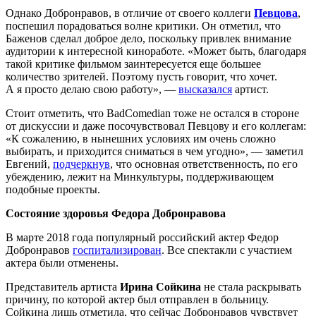
Однако Добронравов, в отличие от своего коллеги
Певцова
,
поспешил порадоваться волне критики. Он отметил, что
Баженов сделал доброе дело, поскольку привлек внимание
аудитории к интересной киноработе. «Может быть, благодаря
такой критике фильмом заинтересуется еще большее
количество зрителей. Поэтому пусть говорит, что хочет.
А я просто делаю свою работу», —
высказался
артист.
Стоит отметить, что BadComedian тоже не остался в стороне
от дискуссии и даже посочувствовал Певцову и его коллегам:
«К сожалению, в нынешних условиях им очень сложно
выбирать, и приходится сниматься в чем угодно», — заметил
Евгений,
подчеркнув
, что основная ответственность, по его
убеждению, лежит на Минкультуры, поддерживающем
подобные проекты.
Состояние здоровья Федора Добронравова
В марте 2018 года популярный российский актер Федор
Добронравов
госпитализирован
. Все спектакли с участием
актера были отменены.
Представитель артиста
Ирина Сойкина
не стала раскрывать
причину, по которой актер был отправлен в больницу.
Сойкина лишь отметила, что сейчас Добронравов чувствует