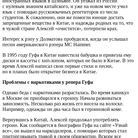
иностранных языков в Шэньяне. Он уезжал из России
с нулевым знанием китайского, и уже на новом месте учил
язык с помощью русскоязычных репетиторов из числа
студентов. К сожалению, они же помогли юноше достать
запрещенные вещества в Китае, и надежды родных на то, что
в чужой стране Алексей «очистится», потерпели крах.
Интерес к рэпу у Долматова пробудился, когда он услышал
песни американского рэпера MC Hammer.
В 1995 году Гуфа в Китае навестила бабушка и привезла ему
диски и кассеты с хип-хопом, которых не было в Китае. В это
время Алексей написал свои первые стихи и песни,
но в планах было открытие бизнеса в Китае.
Проблемы с наркотиками у репера Гуфа
Однако беда с наркотиками разрасталась. Во время каникул
в Москве он приобщился к героину. Начала развиваться
зависимость. Несколько раз жизнь его висела на волоске.
Например, однажды он два часа был в героиновой коме.
Вернувшись в Китай, Алексей продолжал употреблять
героин. Как сообщается в биографии Гуфа на сайте «Узнай
все», он вышел на наркодилеров, с помощью которых стал
приторговывать травой в своем общежитии. Вскоре все