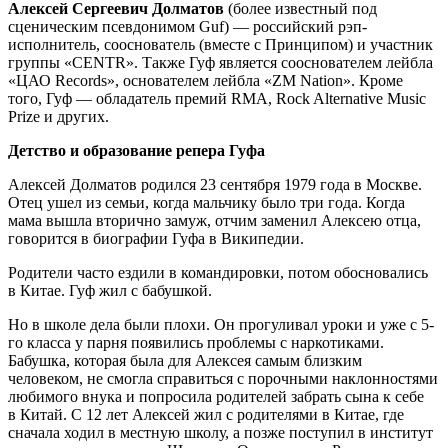
Алексей Сергеевич Долматов
(более известный под
сценическим псевдонимом Guf) — российский рэп-
исполнитель, сооснователь (вместе с Принципом) и участник
группы «CENTR». Также Гуф является сооснователем лейбла
«ЦАО Records», основателем лейбла «ZM Nation». Кроме
того, Гуф — обладатель премий RMA, Rock Alternative Music
Prize и других.
Детство и образование репера Гуфа
Алексей Долматов родился 23 сентября 1979 года в Москве.
Отец ушел из семьи, когда мальчику было три года. Когда
мама вышла вторично замуж, отчим заменил Алексею отца,
говорится в биографии Гуфа в Википедии.
Родители часто ездили в командировки, потом обосновались
в Китае. Гуф жил с бабушкой.
Но в школе дела были плохи. Он прогуливал уроки и уже с 5-
го класса у парня появились проблемы с наркотиками.
Бабушка, которая была для Алексея самым близким
человеком, не смогла справиться с порочными наклонностями
любимого внука и попросила родителей забрать сына к себе
в Китай. С 12 лет Алексей жил с родителями в Китае, где
сначала ходил в местную школу, а позже поступил в институт