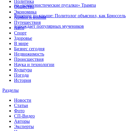
Политика
на «коммунистические пугалки» Трампа
Общество
Экономика
Решение по крыше: Политолог объяснил, как Брюссель
Армии и войны
Путешествия
порождает популярных мучеников
Авто
Спорт
Здоровье
В мире
Бизнес сегодня
Недвижимость
Происшествия
Наука и технологии
Культура
Погода
История
Разделы
Новости
Статьи
Фото
СП-Видео
Авторы
Эксперты