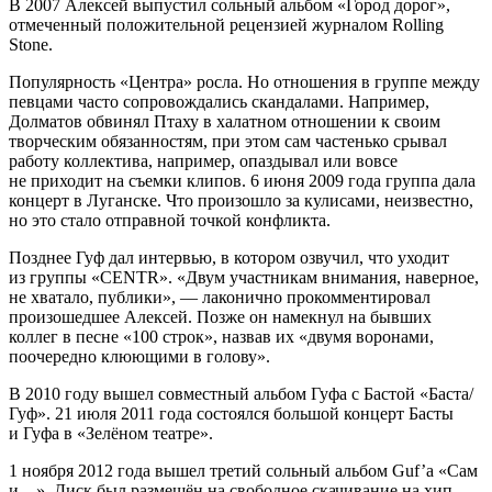
В 2007 Алексей выпустил сольный альбом «Город дорог»,
отмеченный положительной рецензией журналом Rolling
Stone.
Популярность «Центра» росла. Но отношения в группе между
певцами часто сопровождались скандалами. Например,
Долматов обвинял Птаху в халатном отношении к своим
творческим обязанностям, при этом сам частенько срывал
работу коллектива, например, опаздывал или вовсе
не приходит на съемки клипов. 6 июня 2009 года группа дала
концерт в Луганске. Что произошло за кулисами, неизвестно,
но это стало отправной точкой конфликта.
Позднее Гуф дал интервью, в котором озвучил, что уходит
из группы «CENTR». «Двум участникам внимания, наверное,
не хватало, публики», — лаконично прокомментировал
произошедшее Алексей. Позже он намекнул на бывших
коллег в песне «100 строк», назвав их «двумя воронами,
поочередно клюющими в голову».
В 2010 году вышел совместный альбом Гуфа с Бастой «Баста/
Гуф». 21 июля 2011 года состоялся большой концерт Басты
и Гуфа в «Зелёном театре».
1 ноября 2012 года вышел третий сольный альбом Guf’а «Сам
и…». Диск был размещён на свободное скачивание на хип-