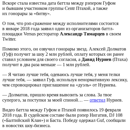
Вскоре стала известна дата баттла между рэпером Гуфом
и бывшим участником группы Centr Птахой, а также
их гонорары за «битву».
О том, что рэп-сражение между исполнителями состоится
в январе 2018 года заявил один из организаторов баттл-
площадки Versus ресторатор
Александр Тимарцев
в своем
Twitter.
Помимо этого, он озвучил гонорары звезд. Алексей Долматов
(Гуф) получит за шоу 2 млн рублей, оплату которых он ранее
ставил условием для своего согласия, а
Давид Нуриев
(Птаха)
получит в два раза меньше — 1 млн рублей.
— Я читаю лучше тебя, одеваюсь лучше тебя, у меня телки
лучше тебя, — заявил Гуф, используя ненормативную лексику,
чем спровоцировал приглашение на «дуэль» от Нуриева.
— Долматов, пришло время вывозить за слова. За твое
суперэго, за поступки за моей спиной… —
ответил
Нуриев.
Видео баттла между Гуфом и Птахой появилось 19 февраля
2018 года. В судейском составе были рэпер Нигатив, DJ 108
(«Балтийский Клан») и Баста. Победу одержал Guf, сообщали
в новостях шоу-бизнеса.