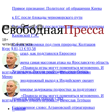
Прямое признание: Политолог об обращении Киева
к ЕС после блокады черноморского пути
Балицкий раскрыл последствия разрушения плотины
Каховской ГЭС
18+
четверг, 6 августа
Смерть экономики под гнев природы: Колташов
Курс
$
81,13
€
93,58
рассказал, как подставился Евросоюз
Отражена самая массовая атака на Ярославскую область
«
Правила игры могут поменяться мгновенно. И
Хуснуллин: России необходимо проработать
всегда в пользу одного игрока...
»
Вячеслав Тетёкин
Меню
железнодорожный выход к Индийскому океану
В Приморье задержаны подростки за подготовку
«
Правила игры могут поменяться мгновенно. И
терактов против бойцов СВО
всегда в пользу одного игрока...
»
Вячеслав Тетёкин
Современное слово: Аграновский отреагировал
Главная