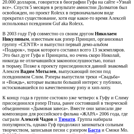
20.000 долларов, говорится в биографии Гуфа на сайте «Узнай
все». Спустя 5 месяцев в результате амнистии Долматов был
освобожден, но проект Rolexx в первоначальном виде
прекратил существование, хотя еще какое-то время Алексей
использовал псевдоним Guf aka Rolexx.
В 2003 году Гуф совместно со своим другом
Николаем
Никулиным
, известным как рэпер Принцип, организовал
группу «CENTR» и выпустил первый демо-альбом
«Подарок», тираж которого составил всего 13 экземпляров.
Это был дуэт Гуфа и Принципа, но очень скоро Николай,
никогда не отличавшийся законопослушностью, попал
в тюрьму. Позже к проекту присоединился давний знакомый
Алексея
Вадим Мотылев
, выпускающий песни под
псевдонимом Слим. Рэперы выпустили треки «Свадьба»
и «Вождь», которые вызвали большой интерес у публики,
истосковавшейся по качественному рэпу и хип-хопу.
К концу года в группе состояло уже четверо: к Гуфу и Слиму
присоединился рэпер Птаха, ранее состоявший в творческой
объединении «Дымовая завеса». Вместе они записали две
композиции для российского фильма «ЖАРА» 2006 года, где
сыграли
Алексей Чадов
и
Тимати
. Группа набирала
популярность, однако Гуф продолжил заниматься сольным
творчеством, записывая песни с рэпером
Баста
и Смоки Мо.