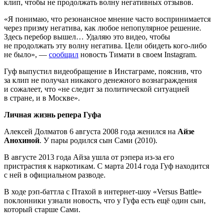
клип, чтобы не продолжать волну негативных отзывов.
«Я понимаю, что резонансное мнение часто воспринимается
через призму негатива, как любое непопулярное решение.
Здесь перебор вышел… Удаляю это видео, чтобы
не продолжать эту волну негатива. Цели обидеть кого-либо
не было», —
сообщил
новость Тимати в своем Instagram.
Гуф выпустил видеобращение в Инстаграме, пояснив, что
за клип не получал никакого денежного вознаграждения
и сожалеет, что «не следит за политической ситуацией
в стране, и в Москве».
Личная жизнь репера Гуфа
Алексей Долматов 6 августа 2008 года женился на
Айзе
Анохиной
. У пары родился сын Сами (2010).
В августе 2013 года Айза ушла от рэпера из-за его
пристрастия к наркотикам. С марта 2014 года Гуф находится
с ней в официальном разводе.
В ходе рэп-баттла c Птахой в интернет-шоу «Versus Battle»
поклонники узнали новость, что у Гуфа есть ещё один сын,
который старше Сами.