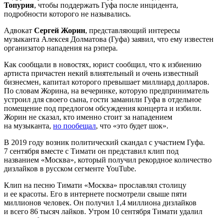
Топурия
, чтобы поддержать Гуфа после инцидента,
подробности которого не назывались.
Адвокат
Сергей Жорин
, представляющий интересы
музыканта Алексея Долматова (Гуфа) заявил, что ему известен
организатор нападения на рэпера.
Как сообщали в новостях, юрист сообщил, что к избиению
артиста причастен некий влиятельный и очень известный
бизнесмен, капитал которого превышает миллиард долларов.
По словам Жорина, на вечеринке, которую предприниматель
устроил для своего сына, гости заманили Гуфа в отдельное
помещение под предлогом обсуждения концерта и избили.
Жорин не сказал, кто именно стоит за нападением
на музыканта,
но пообещал
, что «это будет шок».
В 2019 году возник политический скандал с участием Гуфа.
7 сентября вместе с Тимати он представил клип под
названием «Москва», который получил рекордное количество
дизлайков в русском сегменте YouTube.
Клип на песню Тимати «Москва» прославлял столицу
и ее красоты. Его в интернете посмотрели свыше пяти
миллионов человек. Он получил 1,4 миллиона дизлайков
и всего 86 тысяч лайков. Утром 10 сентября Тимати удалил