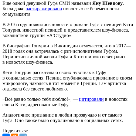
Еще одной девушкой Гуфа СМИ называли
Яну Шевцову
.
Была даже
растиражирована
новость о ее беременности
от музыканта.
В 2016 году появились новости о романе Гуфа с певицей Кэти
Топурия, известной певицей и представителем шоу-бизнеса,
вокалисткой группы «А'Студио».
В биографии Топурии в Википедии отмечается, что в 2017—
2018 годах она встречалась с рэп-исполнителем Гуфом.
Перипетии личной жизни Гуфа и Кэти широко освещались
в новостях шоу-бизнеса.
Кети Топурия рассказала о своих чувствах к Гуфу
в социальных сетях. Певица опубликовала признание в своем
микроблоге, находясь в тот момент в Греции. Там артистка
отдыхала без своего любимого.
«Всё равно только тебя люблю!», —
цитировали
в новостях
слова Кэти, адресованные Гуфу.
Аналогичное признание в любви прозвучало и от самого
Гуфа. Оно также было опубликовано в социальных сетях.
Поделиться: