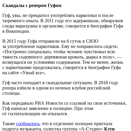
Скандалы с репером Гуфом
Гуф, увы, не прекратил употреблять наркотики и после
тюремного опыта. В 2011 году его задерживали, обнаружив
следы марихуаны в организме, говорится в биографии Гуфа
в Википедии.
В 2015 году Гуфа отправили на 6 суток в СИЗО
за употребление наркотиков. Ему не понравилось сидеть:
«Построено специально, чтобы человек чувствовал всю
тяжесть содеянного: деревянная кровать, дырка в полу», —
возмущался он условиями содержания. Тем не менее, жизнь
с наркотиками продолжалась, говорится в биографии Гуфа
на сайте «Узнай все»,
Гуф часто попадает в скандальные ситуации. В 2018 году
рэпера избили в одном из ночных клубов российской
столицы.
Как передавало РИА Новости со ссылкой на свои источники,
Гуф написал заявление в полицию. При этом
от госпитализации он отказался.
Также
сообщалось
, что в отделение полиции приехала
подруга музыканта, солистка группы «А-Студио»
Кэти