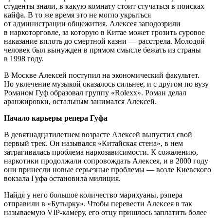
студенты знали, в какую комнату стоит стучаться в поисках
кайфа. В то же время это не могло укрыться
от администрации общежития. Алексея заподозрили
в наркоторговле, за которую в Китае может грозить суровое
наказание вплоть до смертной казни — расстрела. Молодой
человек был вынужден в прямом смысле бежать из страны
в 1998 году.
В Москве Алексей поступил на экономический факультет.
Но увлечение музыкой оказалось сильнее, и с другом по вузу
Романом Гуф образовал группу «Rolexx». Роман делал
аранжировки, остальным занимался Алексей.
Начало карьеры репера Гуфа
В девятнадцатилетнем возрасте Алексей выпустил свой
первый трек. Он назывался «Китайская стена», в нем
затрагивалась проблема наркозависимости. К сожалению,
наркотики продолжали сопровождать Алексея, и в 2000 году
они принесли новые серьезные проблемы — возле Киевского
вокзала Гуфа остановила милиция.
Найдя у него большое количество марихуаны, рэпера
отправили в «Бутырку». Чтобы перевести Алексея в так
называемую VIP-камеру, его отцу пришлось заплатить более