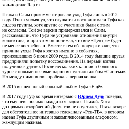
хоп-портале Rap.ru.
Птаха и Слим прокомментировали уход Гуфа лишь в 2012
году. Птаха упомянул, что слушатели воспринимали Гуфа как
лидера группы, хотя другие ее участники были с этим
не согласны. Той же версии придерживался и Слим,
рассказавший, что Гуфа не устраивали отношения внутри
коллектива, и при этом он понимал, что вне «Центра» будет
не менее востребован. Вместе с тем оба подчеркивали, что
причина ухода Гуфа кроется именно в событиях,
произошедших 6 июня 2009 года. В 2014 году бывшие друзья
предприняли попытку воссоединения. На первый взгляд
получилось удачно. После нескольких клипов и большого
турне с новыми песнями парни выпустили альбом «Система».
Но между ними вновь пробежала черная кошка.
В 2015 вышел новый сольный альбом Гуфа «Ещё».
В 2017 году Гуф во время интервью с
Юрием Дудь
поведал,
что ему невыносимо находиться рядом с Птахой. Хотя
до прямых оскорблений Долматов не опустился, Птаха вскоре
дал обстоятельное интервью телеканалу «Рен-ТВ», в котором
назвал Гуфа двуличным и закомплексованным альфонсом,
жаждущим наживы.