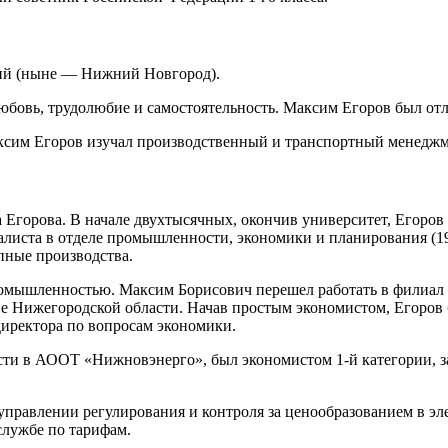
кий (ныне — Нижний Новгород).
бовь, трудолюбие и самостоятельность. Максим Егоров был отли
аксим Егоров изучал производственный и транспортный менедж
а Егорова. В начале двухтысячных, окончив университет, Егоро
алиста в отделе промышленности, экономики и планирования (
пные производства.
ромышленностью. Максим Борисович перешел работать в филиал 
 Нижегородской области. Начав простым экономистом, Егоров б
 директора по вопросам экономики.
сти в АООТ «Нижновэнерго», был экономистом 1-й категории, з
правлении регулирования и контроля за ценообразованием в эле
службе по тарифам.