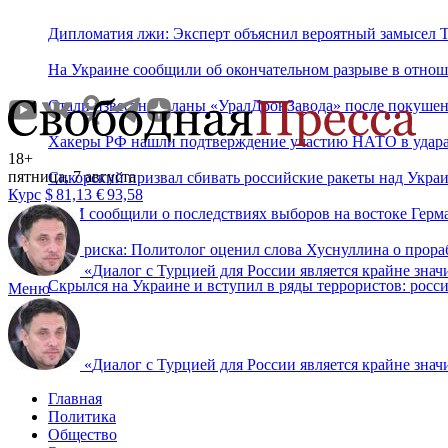
Дипломатия лжи: Эксперт объяснил вероятный замысел Тр
На Украине сообщили об окончательном разрыве в отнош
Стали известны планы «УралДронЗавода» после покушен
Хакеры РФ нашли подтверждение участию НАТО в удара
18+
пятница, 7 августа
Сикорский призвал сбивать российские ракеты над Укра
Курс
$
81,13
€
93,58
СМИ сообщили о последствиях выборов на востоке Герм
Зона риска: Политолог оценил слова Хуснуллина о прора
«
Диалог с Турцией для России является крайне знач
Скрылся на Украине и вступил в ряды террористов: рос
Меню
«
Диалог с Турцией для России является крайне знач
Главная
Политика
Общество