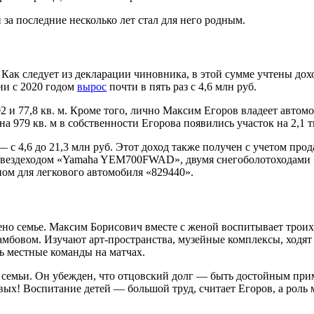
 за последние несколько лет стал для него родным.
. Как следует из декларации чиновника, в этой сумме учтены до
ии с 2020 годом
вырос
почти в пять раз с 4,6 млн руб.
02 и 77,8 кв. м. Кроме того, лично Максим Егоров владеет авт
а 979 кв. м в собственности Егорова появились участок на 2,1 тыс
а — с 4,6 до 21,3 млн руб. Этот доход также получен с учетом п
овездеходом «Yamaha YEM700FWAD», двумя снегоболотоходами «
ом для легкового автомобиля «829440».
щено семье. Максим Борисович вместе с женой воспитывает трои
Тамбовом. Изучают арт-пространства, музейные комплексы, ходят
 местные команды на матчах.
 семьи. Он убежден, что отцовский долг — быть достойным прим
ых! Воспитание детей — большой труд, считает Егоров, а роль 