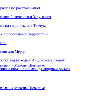
ампа по ракетам Patriot
ениях Зеленского и Залужного
ия на гендиректора Ткачука
х по российской территории
иной
ании для Мерца
ботке ж/д выхода к Индийскому океану
имым...
»
Максим Шевченко
сиянина объявили в международный розыск
имым...
»
Максим Шевченко