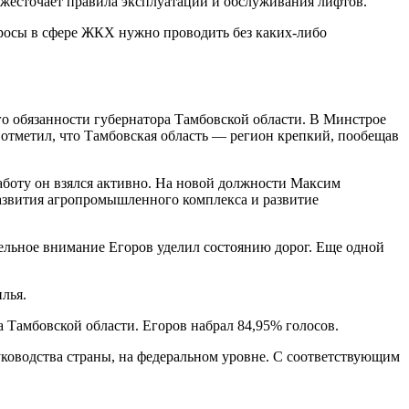
ужесточает правила эксплуатации и обслуживания лифтов.
просы в сфере ЖКХ нужно проводить без каких-либо
 обязанности губернатора Тамбовской области. В Минстрое
 отметил, что Тамбовская область — регион крепкий, пообещав
аботу он взялся активно. На новой должности Максим
развития агропромышленного комплекса и развитие
ельное внимание Егоров уделил состоянию дорог. Еще одной
лья.
 Тамбовской области. Егоров набрал 84,95% голосов.
руководства страны, на федеральном уровне. С соответствующим