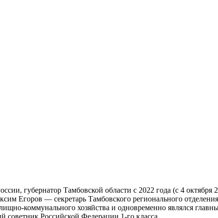
ссии, губернатор Тамбовской области с 2022 года (с 4 октября 
аксим Егоров — секретарь Тамбовского регионального отделения
жилищно-коммунального хозяйства и одновременно являлся гла
ый советник Российской Федерации 1-го класса.