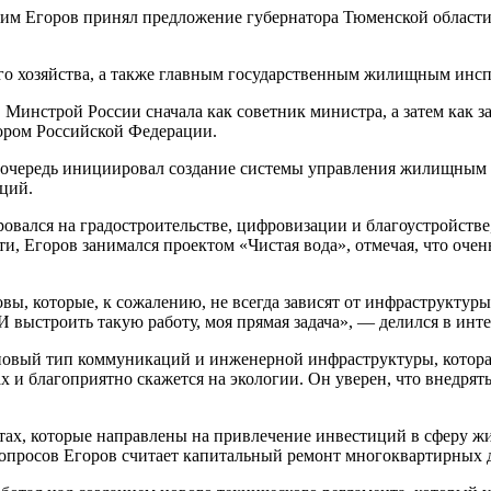
им Егоров принял предложение губернатора Тюменской области з
го хозяйства, а также главным государственным жилищным инс
 Минстрой России сначала как советник министра, а затем как з
ором Российской Федерации.
очередь инициировал создание системы управления жилищным н
ций.
вался на градостроительстве, цифровизации и благоустройстве,
, Егоров занимался проектом «Чистая вода», отмечая, что очен
ы, которые, к сожалению, не всегда зависят от инфраструктуры.
И выстроить такую работу, моя прямая задача», — делился в инт
новый тип коммуникаций и инженерной инфраструктуры, которая 
х и благоприятно скажется на экологии. Он уверен, что внедря
тах, которые направлены на привлечение инвестиций в сферу ж
вопросов Егоров считает капитальный ремонт многоквартирных 