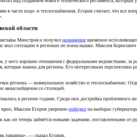
ботал над созданием нового технического регламента, который 
и в части водо- и теплоснабжения. Егоров считает, что все во
».
вской области
замглавы Минстроя и получил
назначение
временно исполняющего
 и знал ситуацию в регионах не понаслышке. Максим Борисович
, у него хорошие отношения с федеральными ведомствами, за р
я, которые важны для региона. Его интересовали перспективы 
очки региона — коммунальное хозяйство и теплоснабжение. Отд
ие авиасообщения со столицей.
ешались в регионе годами. Среди них достройка проблемного жи
 и врио, Максим Егоров уверенно
победил
на выборах губернатора
так как он теперь займётся новыми задачами, поставленными от 
рь товарищ», — сказал Егоров.