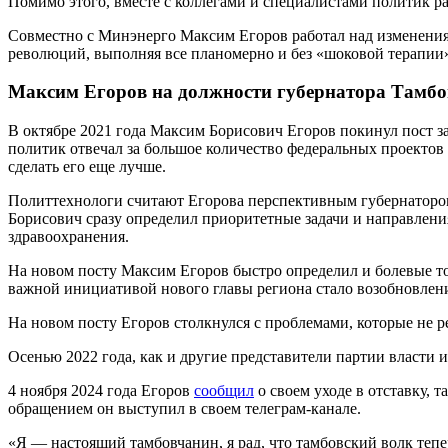
Помимо этого, вместе с коллегами и специалистами политик ра
Совместно с Минэнерго Максим Егоров работал над изменениям
революций, выполняя все планомерно и без «шоковой терапии
Максим Егоров на должности губернатора Тамбо
В октябре 2021 года Максим Борисович Егоров покинул пост 
политик отвечал за большое количество федеральных проектов
сделать его еще лучше.
Политтехнологи считают Егорова перспективным губернатором
Борисович сразу определил приоритетные задачи и направлени
здравоохранения.
На новом посту Максим Егоров быстро определил и болевые т
важной инициативой нового главы региона стало возобновлен
На новом посту Егоров столкнулся с проблемами, которые не р
Осенью 2022 года, как и другие представители партии власти
4 ноября 2024 года Егоров
сообщил
о своем уходе в отставку, 
обращением он выступил в своем телеграм-канале.
«Я — настоящий тамбовчанин, я рад, что тамбовский волк тепе