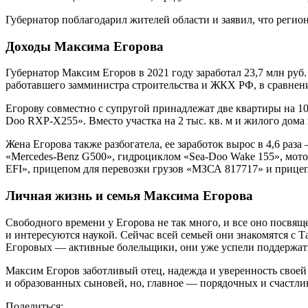
Губернатор поблагодарил жителей области и заявил, что регион
Доходы Максима Егорова
Губернатор Максим Егоров в 2021 году заработал 23,7 млн руб
работавшего замминистра строительства и ЖКХ РФ, в сравнен
Егорову совместно с супругой принадлежат две квартиры на 1
Doo RXP-X255». Вместо участка на 2 тыс. кв. м и жилого дома н
Жена Егорова также разбогатела, ее заработок вырос в 4,6 раз
«Mercedes-Benz G500», гидроциклом «Sea-Doo Wake 155», мот
EFI», прицепом для перевозки грузов «МЗСА 817717» и прицеп
Личная жизнь и семья Максима Егорова
Свободного времени у Егорова не так много, и все оно посвя
и интересуются наукой. Сейчас всей семьей они знакомятся с 
Егоровых — активные болельщики, они уже успели поддержать
Максим Егоров заботливый отец, надежда и уверенность своей
и образованных сыновей, но, главное — порядочных и счастлив
Поделиться: