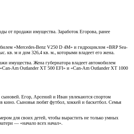
ходы от продажи имущества. Заработок Егорова, ранее
омобилем «Mercedes-Benz V250 D 4М» и гидроциклом «BRP Sea-
. кв. м и дом 326,4 кв. м., которыми владеет его жена.
родажи имущества. Жена губернатора владеет автомобилем
Can-Am Outlander XT 500 EFI» и «Can-Am Outlander XT 1000
х сыновей. Егор, Арсений и Иван увлекаются спортом
 в кино. Сыновья любят футбол, хоккей и баскетбол. Семья
ером для своих детей, чтобы вырастить не только умных
матери — «начало всех начал».