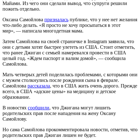
Майами. Из чего они сделали вывод, что супруги решили
пожить отдельно.
Оксана Самойлова
призналась
публике, что у нее нет желания
что-либо делать. «Я просто не хочу просыпаться в этот
мир», — написала многодетная мама.
Затем Самойлова на своей страничке в Instagram заявила, что
они с детьми хотят быстрее улететь из США. Стоит отметить,
что ранее Джиган с семьей намеревался провести в США
целый год. «Ждем паспорт и валим домой», — сообщила
Самойлова.
Мать четверых детей поделилась проблемами, с которыми они
с мужем столкнулись после рождения сына в феврале.
Самойлова
рассказала
, что в США жить очень дорого. Прежде
всего, в США «адские цены» на медицину и детское
образование.
В новостях
сообщили
, что Джигана могут лишить
родительских прав после нападения на жену Оксану
Самойлову.
Но сама Самойлова прокомментировала новости, отметив, что
родительских прав Джиган лишен не будет.