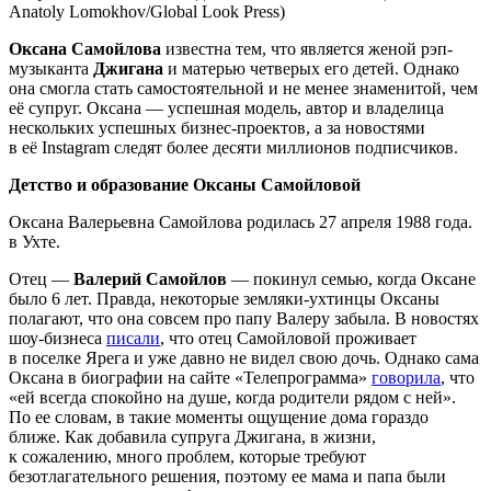
Anatoly Lomokhov/Global Look Press)
Оксана Самойлова
известна тем, что является женой рэп-
музыканта
Джигана
и матерью четверых его детей. Однако
она смогла стать самостоятельной и не менее знаменитой, чем
её супруг. Оксана — успешная модель, автор и владелица
нескольких успешных бизнес-проектов, а за новостями
в её Instagram следят более десяти миллионов подписчиков.
Детство и образование Оксаны Самойловой
Оксана Валерьевна Самойлова родилась 27 апреля 1988 года.
в Ухте.
Отец —
Валерий Самойлов
— покинул семью, когда Оксане
было 6 лет. Правда, некоторые земляки-ухтинцы Оксаны
полагают, что она совсем про папу Валеру забыла. В новостях
шоу-бизнеса
писали
, что отец Самойловой проживает
в поселке Ярега и уже давно не видел свою дочь. Однако сама
Оксана в биографии на сайте «Телепрограмма»
говорила
, что
«ей всегда спокойно на душе, когда родители рядом с ней».
По ее словам, в такие моменты ощущение дома гораздо
ближе. Как добавила супруга Джигана, в жизни,
к сожалению, много проблем, которые требуют
безотлагательного решения, поэтому ее мама и папа были