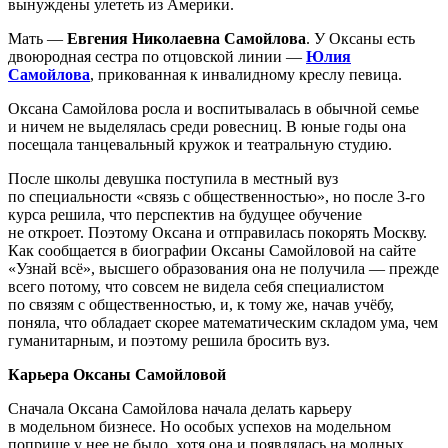
вынуждены улететь из Америки.
Мать —
Евгения Николаевна Самойлова
. У Оксаны есть
двоюродная сестра по отцовской линии —
Юлия
Самойлова
, прикованная к инвалидному креслу певица.
Оксана Самойлова росла и воспитывалась в обычной семье
и ничем не выделялась среди ровесниц. В юные годы она
посещала танцевальный кружок и театральную студию.
После школы девушка поступила в местный вуз
по специальности «связь с общественностью», но после 3-го
курса решила, что перспектив на будущее обучение
не откроет. Поэтому Оксана и отправилась покорять Москву.
Как сообщается в биографии Оксаны Самойловой на сайте
«Узнай всё», высшего образования она не получила — прежде
всего потому, что совсем не видела себя специалистом
по связям с общественностью, и, к тому же, начав учёбу,
поняла, что обладает скорее математическим складом ума, чем
гуманитарным, и поэтому решила бросить вуз.
Карьера Оксаны Самойловой
Сначала Оксана Самойлова начала делать карьеру
в модельном бизнесе. Но особых успехов на модельном
поприще у нее не было, хотя она и появлялась на модных