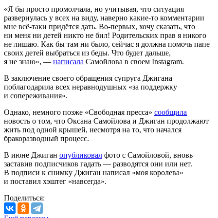
«Я бы просто промолчала, но учитывая, что ситуация
развернулась у всех на виду, наверно какие-то комментарии
мне всё-таки придётся дать. Во-первых, хочу сказать, что
ни меня ни детей никто не бил! Родительских прав я никого
не лишаю. Как бы там ни было, сейчас я должна помочь папе
своих детей выбраться из беды. Что будет дальше,
я не знаю», —
написала
Самойлова в своем Instagram.
В заключение своего обращения супруга Джигана
поблагодарила всех неравнодушных «за поддержку
и сопереживания».
Однако, немного позже «Свободная пресса»
сообщила
новость о том, что Оксана Самойлова и Джиган продолжают
жить под одной крышей, несмотря на то, что начался
бракоразводный процесс.
В июне Джиган
опубликовал
фото с Самойловой, вновь
заставив подписчиков гадать — разводятся они или нет.
В подписи к снимку Джиган написал «моя королева»
и поставил хэштег «навсегда».
Поделиться: