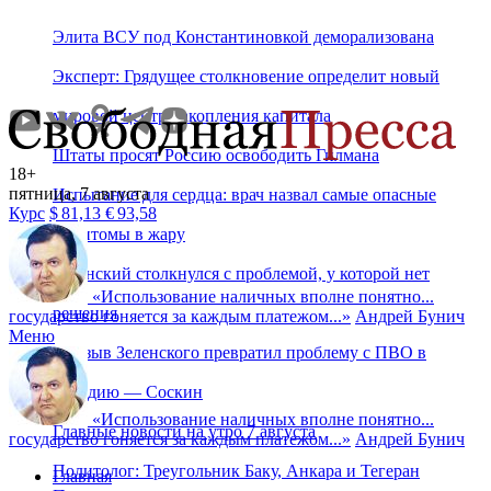
Элита ВСУ под Константиновкой деморализована
Эксперт: Грядущее столкновение определит новый
мировой центр накопления капитала
Штаты просят Россию освободить Гилмана
18+
пятница, 7 августа
Испытание для сердца: врач назвал самые опасные
Курс
$
81,13
€
93,58
симптомы в жару
Зеленский столкнулся с проблемой, у которой нет
«
Использование наличных вполне понятно...
решения
государство гоняется за каждым платежом...
»
Андрей Бунич
Меню
Призыв Зеленского превратил проблему с ПВО в
комедию — Соскин
«
Использование наличных вполне понятно...
Главные новости на утро 7 августа
государство гоняется за каждым платежом...
»
Андрей Бунич
Политолог: Треугольник Баку, Анкара и Тегеран
Главная