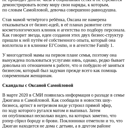
демонстрировать всему миру свои наряды, к которым,
по словам Самойловой, девочка совершенно равнодушна.
Став мамой четвёртого ребёнка, Оксана не намерена
отказываться от бизнес-идей, в её планах развитие сети
косметологических клиник и агентства по подбору персонала.
Как говорит звезда, идеи создания этих двух бизнес-структур
пришли к ней путём её собственного опыта, который она
воплотила и в клинике El’Cosmo, и в агентстве Family 1.
У многодетной мамы на первом плане семья, поэтому она
вынуждена пользоваться услугами нянь, однако, редко бывает
довольна их отношением к работе, что и побудило её заняться
бизнесом, который был задуман прежде всего как помощь
современным женщинам.
Скандалы с Оксаной Самойловой
В марте 2020 в СМИ появилась информация о разладе в семье
Джигана и Самойловой. Как сообщали в новостях шоу-
бизнеса, артист в нетрезвом виде устроил прямой эфир,
по ходу которого ругался матом и выпивал. Затем
он опубликовал несколько видео, на которых заметно, что
рэпер сбрил бороду и брови. Поклонники отметили и то, что
Джиган находится не дома с детьми, а в другом районе