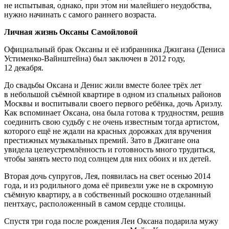
не испытывая, однако, при этом ни малейшего неудобства,
нужно начинать с самого раннего возраста.
Личная жизнь Оксаны Самойловой
Официальный брак Оксаны и её избранника Джигана (Дениса
Устименко-Вайнштейна) был заключен в 2012 году,
12 декабря.
До свадьбы Оксана и Денис жили вместе более трёх лет
в небольшой съёмной квартире в одном из спальных районов
Москвы и воспитывали своего первого ребёнка, дочь Ариэлу.
Как вспоминает Оксана, она была готова к трудностям, решив
соединить свою судьбу с не очень известным тогда артистом,
которого ещё не ждали на красных дорожках для вручения
престижных музыкальных премий. Зато в Джигане она
увидела целеустремлённость и готовность много трудиться,
чтобы занять место под солнцем для них обоих и их детей.
Вторая дочь супругов, Лея, появилась на свет осенью 2014
года, и из родильного дома её привезли уже не в скромную
съёмную квартиру, а в собственный роскошно отделанный
пентхаус, расположенный в самом сердце столицы.
Спустя три года после рождения Леи Оксана подарила мужу