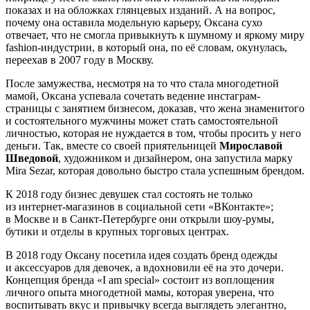
показах и на обложках глянцевых изданий. А на вопрос,
почему она оставила модельную карьеру, Оксана сухо
отвечает, что не смогла привыкнуть к шумному и яркому миру
fashion-индустрии, в который она, по её словам, окунулась,
переехав в 2007 году в Москву.
После замужества, несмотря на то что стала многодетной
мамой, Оксана успевала сочетать ведение инстаграм-
страницы с занятием бизнесом, доказав, что жена знаменитого
и состоятельного мужчины может стать самостоятельной
личностью, которая не нуждается в том, чтобы просить у него
деньги. Так, вместе со своей приятельницей
Мирославой
Шведовой
, художником и дизайнером, она запустила марку
Mira Sezar, которая довольно быстро стала успешным брендом.
К 2018 году бизнес девушек стал состоять не только
из интернет-магазинов в социальной сети «ВКонтакте»;
в Москве и в Санкт-Петербурге они открыли шоу-румы,
бутики и отделы в крупных торговых центрах.
В 2018 году Оксану посетила идея создать бренд одежды
и аксессуаров для девочек, а вдохновили её на это дочери.
Концепция бренда «I am special» состоит из воплощения
личного опыта многодетной мамы, которая уверена, что
воспитывать вкус и привычку всегда выглядеть элегантно,