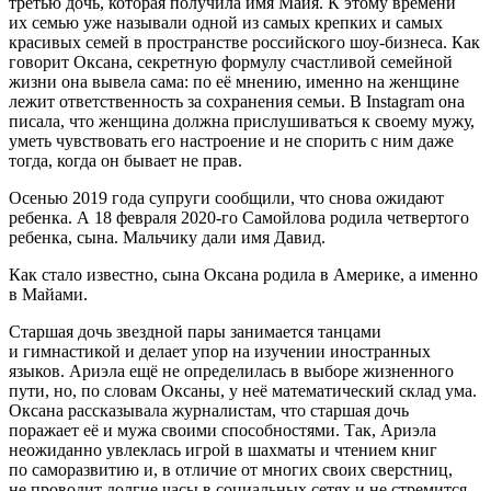
третью дочь, которая получила имя Майя. К этому времени
их семью уже называли одной из самых крепких и самых
красивых семей в пространстве российского шоу-бизнеса. Как
говорит Оксана, секретную формулу счастливой семейной
жизни она вывела сама: по её мнению, именно на женщине
лежит ответственность за сохранения семьи. В Instagram она
писала, что женщина должна прислушиваться к своему мужу,
уметь чувствовать его настроение и не спорить с ним даже
тогда, когда он бывает не прав.
Осенью 2019 года супруги сообщили, что снова ожидают
ребенка. А 18 февраля 2020-го Самойлова родила четвертого
ребенка, сына. Мальчику дали имя Давид.
Как стало известно, сына Оксана родила в Америке, а именно
в Майами.
Старшая дочь звездной пары занимается танцами
и гимнастикой и делает упор на изучении иностранных
языков. Ариэла ещё не определилась в выборе жизненного
пути, но, по словам Оксаны, у неё математический склад ума.
Оксана рассказывала журналистам, что старшая дочь
поражает её и мужа своими способностями. Так, Ариэла
неожиданно увлеклась игрой в шахматы и чтением книг
по саморазвитию и, в отличие от многих своих сверстниц,
не проводит долгие часы в социальных сетях и не стремится