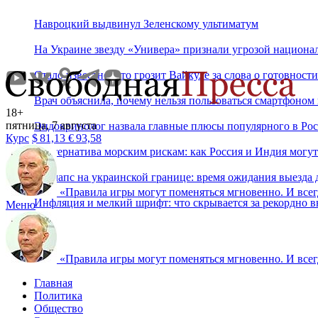
Навроцкий выдвинул Зеленскому ультиматум
На Украине звезду «Универа» признали угрозой национа
Стало известно, что грозит Вайкуле за слова о готовност
Врач объяснила, почему нельзя пользоваться смартфоном
18+
пятница, 7 августа
Эндокринолог назвала главные плюсы популярного в Ро
Курс
$
81,13
€
93,58
Альтернатива морским рискам: как Россия и Индия могут
Коллапс на украинской границе: время ожидания выезда д
«
Правила игры могут поменяться мгновенно. И всегд
Инфляция и мелкий шрифт: что скрывается за рекордно 
Меню
«
Правила игры могут поменяться мгновенно. И всегд
Главная
Политика
Общество