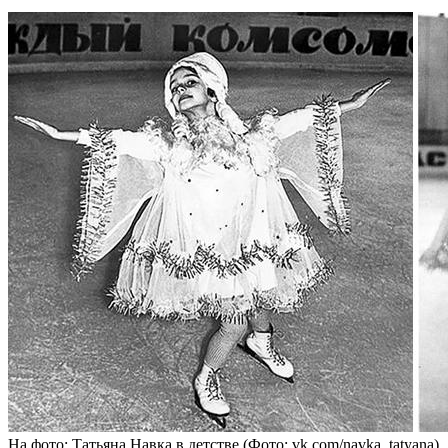
На фото: Татьяна Навка в детстве (Фото: vk.com/navka_tatyana)