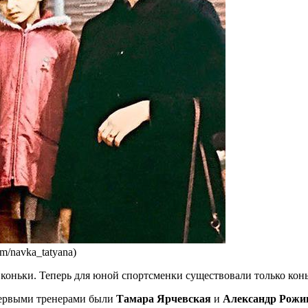
m/navka_tatyana)
оньки. Теперь для юной спортсменки существовали только коньк
 первыми тренерами были
Тамара Ярчевская
и
Александр Рожи