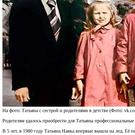
На фото: Татьяна с сестрой и родителями в детстве (Фото: vk.co
Родителям удалось приобрести для Татьяны профессиональные к
В 5 лет, в 1980 году Татьяна Навка впервые вышла на лед. Её