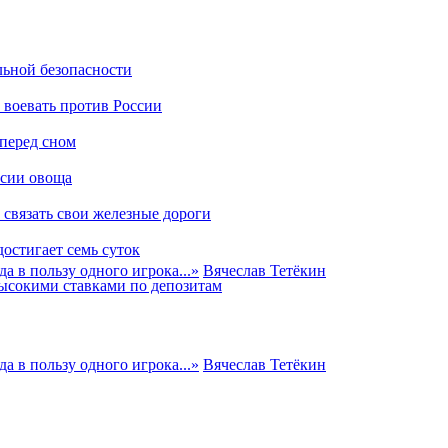
льной безопасности
и воевать против России
 перед сном
ссии овоща
 связать свои железные дороги
остигает семь суток
а в пользу одного игрока...
»
Вячеслав Тетёкин
высокими ставками по депозитам
а в пользу одного игрока...
»
Вячеслав Тетёкин