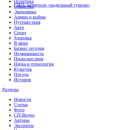
Политика
США запретили «родильный туризм»
Общество
Экономика
Армии и войны
Путешествия
Авто
Спорт
Здоровье
В мире
Бизнес сегодня
Недвижимость
Происшествия
Наука и технологии
Культура
Погода
История
Разделы
Новости
Статьи
Фото
СП-Видео
Авторы
Эксперты