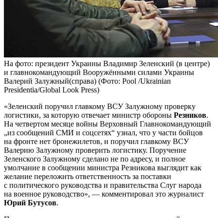
На фото: президент Украины Владимир Зеленский (в центре)
и главнокомандующий Вооружёнными силами Украины
Валерий Залужный(справа) (Фото: Pool /Ukrainian
Presidentia/Global Look Press)
«Зеленский поручил главкому ВСУ Залужному проверку
логистики, за которую отвечает министр обороны
Резников
.
На четвертом месяце войны Верховный Главнокомандующий
„из сообщений СМИ и соцсетях“ узнал, что у части бойцов
на фронте нет бронежилетов, и поручил главкому ВСУ
Валерию Залужному проверить логистику. Поручение
Зеленского Залужному сделано не по адресу, и полное
умолчание в сообщении министра Резникова выглядит как
желание переложить ответственность за поставки
с политического руководства и правительства Слуг народа
на военное руководство», — комментировал это журналист
Юрий Бутусов
.