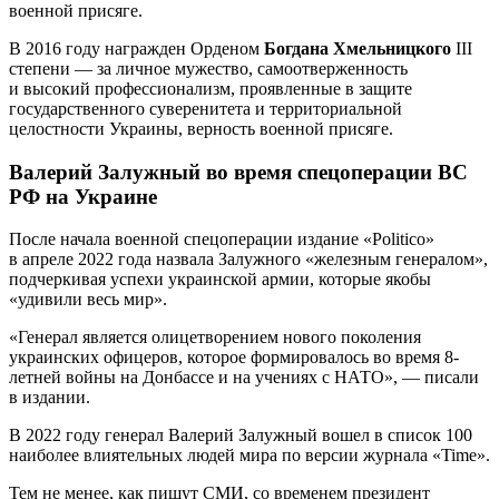
военной присяге.
В 2016 году награжден Орденом
Богдана Хмельницкого
III
степени — за личное мужество, самоотверженность
и высокий профессионализм, проявленные в защите
государственного суверенитета и территориальной
целостности Украины, верность военной присяге.
Валерий Залужный во время спецоперации ВС
РФ на Украине
После начала военной спецоперации издание «Politico»
в апреле 2022 года назвала Залужного «железным генералом»,
подчеркивая успехи украинской армии, которые якобы
«удивили весь мир».
«Генерал является олицетворением нового поколения
украинских офицеров, которое формировалось во время 8-
летней войны на Донбассе и на учениях с НАТО», — писали
в издании.
В 2022 году генерал Валерий Залужный вошел в список 100
наиболее влиятельных людей мира по версии журнала «Time».
Тем не менее, как пишут СМИ, со временем президент