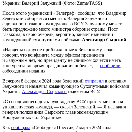
Украины Валерий Залужный (Фото: Zuma/TASS)
После этого украинский «Телеграф» сообщил, что Владимир
Зеленский собирается сместить Валерия Залужного
с должности главнокомандующего ВСУ. Залужному может
быть предложено место министра обороны страны. Пост
главкома, в свою очередь, вероятно, займет нынешний
командующий сухопутными войсками
Александр Сырский
.
«Нардепы и другие приближенные к Зеленскому люди
говорят, что конфликта между офисом президента
и Залужным нет, но президенту не слишком хочется иметь
конкурента во время празднования победы», —
сообщили
собеседники издания.
Вечером 8 февраля 2024 года Зеленский
отправил
в отставку
Залужного и назначил командующего Сухопутными войсками
Украины
Александра Сырского
главкомом ВСУ.
«С сегодняшнего дня к руководству ВСУ приступает новая
управленческая команда, — сказал Зеленский. — Я назначил
генерал-полковника Сырского главнокомандующим
Вооруженных сил Украины».
Как
сообщала
«Свободная Пресса», 7 марта 2024 года