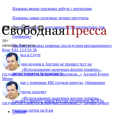
Названы явные признаки арбуза с нитратами
Названы самые полезные летние продукты
Дмитриев оценил популярность «Альтернативы для
Германии»
18+
пятница, 7 августа
Профессор назвал неявные последствия миграционного
Курс
$
81,13
€
93,58
кризиса в Сеуте
Ни один водоем в Англии не прошел тест на
«
Использование наличных вполне понятно...
экологическую безопасность
государство гоняется за каждым платежом...
»
Андрей Бунич
Меню
Ученые с помощью ИИ создали вирусы, убивающие
кишечную палочку
«
Использование наличных вполне понятно...
Сводки с фронта: армия России отодвинула ВСУ от
государство гоняется за каждым платежом...
»
Андрей Бунич
границы почти на 8 км
Главная