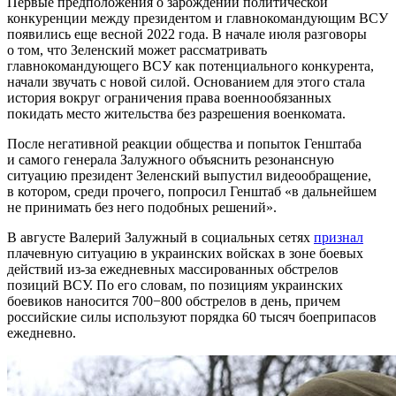
Первые предположения о зарождении политической
конкуренции между президентом и главнокомандующим ВСУ
появились еще весной 2022 года. В начале июля разговоры
о том, что Зеленский может рассматривать
главнокомандующего ВСУ как потенциального конкурента,
начали звучать с новой силой. Основанием для этого стала
история вокруг ограничения права военнообязанных
покидать место жительства без разрешения военкомата.
После негативной реакции общества и попыток Генштаба
и самого генерала Залужного объяснить резонансную
ситуацию президент Зеленский выпустил видеообращение,
в котором, среди прочего, попросил Генштаб «в дальнейшем
не принимать без него подобных решений».
В августе Валерий Залужный в социальных сетях
признал
плачевную ситуацию в украинских войсках в зоне боевых
действий из-за ежедневных массированных обстрелов
позиций ВСУ. По его словам, по позициям украинских
боевиков наносится 700−800 обстрелов в день, причем
российские силы используют порядка 60 тысяч боеприпасов
ежедневно.