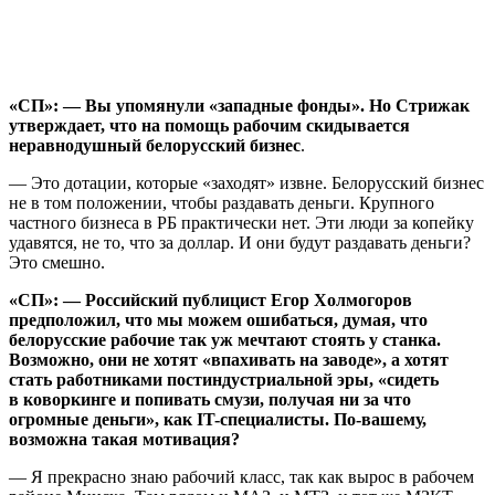
«СП»: — Вы упомянули «западные фонды». Но Стрижак
утверждает, что на помощь рабочим скидывается
неравнодушный белорусский бизнес
.
— Это дотации, которые «заходят» извне. Белорусский бизнес
не в том положении, чтобы раздавать деньги. Крупного
частного бизнеса в РБ практически нет. Эти люди за копейку
удавятся, не то, что за доллар. И они будут раздавать деньги?
Это смешно.
«СП»: — Российский публицист Егор Холмогоров
предположил, что мы можем ошибаться, думая, что
белорусские рабочие так уж мечтают стоять у станка.
Возможно, они не хотят «впахивать на заводе», а хотят
стать работниками постиндустриальной эры, «сидеть
в коворкинге и попивать смузи, получая ни за что
огромные деньги», как IT-специалисты. По-вашему,
возможна такая мотивация?
— Я прекрасно знаю рабочий класс, так как вырос в рабочем