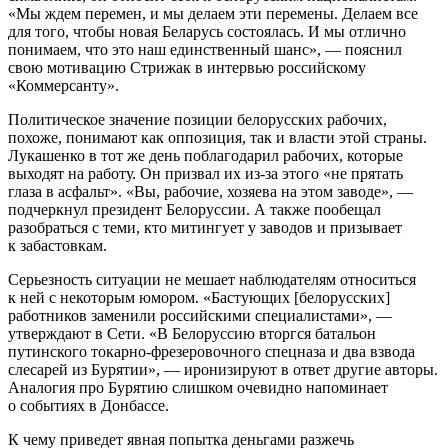
«Мы ждем перемен, и мы делаем эти перемены. Делаем все
для того, чтобы новая Беларусь состоялась. И мы отлично
понимаем, что это наш единственный шанс», — пояснил
свою мотивацию Стрижак в интервью российскому
«Коммерсанту».
Политическое значение позиции белорусских рабочих,
похоже, понимают как оппозиция, так и власти этой страны.
Лукашенко в тот же день поблагодарил рабочих, которые
выходят на работу. Он призвал их из-за этого «не прятать
глаза в асфальт». «Вы, рабочие, хозяева на этом заводе», —
подчеркнул президент Белоруссии. А также пообещал
разобраться с теми, кто митингует у заводов и призывает
к забастовкам.
Серьезность ситуации не мешает наблюдателям относиться
к ней с некоторым юмором. «Бастующих [белорусских]
работников заменили российскими специалистами», —
утверждают в Сети. «В Белоруссию вторгся батальон
путинского токарно-фрезеровочного спецназа и два взвода
слесарей из Бурятии», — иронизируют в ответ другие авторы.
Аналогия про Бурятию слишком очевидно напоминает
о событиях в Донбассе.
К чему приведет явная попытка деньгами разжечь