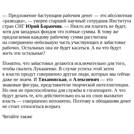
— Предложение бастующим рабочим денег — это абсолютная
«разводка», — уверен старший научный сотрудник Института
стран СНГ
Юрий Баранчик
. — Никто им платить не будет,
хотя для западных фондов это плёвые суммы. К тому же
предлагаемая каждому рабочему сумма рассчитана
на совершенно небольшую часть участвующих в забастовке
рабочих. Остальных она не будет касаться. А на что будут
жить эти остальные?
Понятно, что забастовки делаются исключительно для того,
чтобы свалить Лукашенко. В случае успеха этой затеи
к власти придут совершенно другие люди, которых мы сейчас
даже не знаем. И
Тихановская
, и
Алексиевич
— это
знаковые фигуры, представители творческой интеллигенции.
Но они не приспособлены для службы в госаппарате. А что
будут делать те, кто действительно из-за их спин выхватит
власть — совершенно непонятно. Поэтому к обещаниям денег
не стоит относиться всерьез.
Читайте также