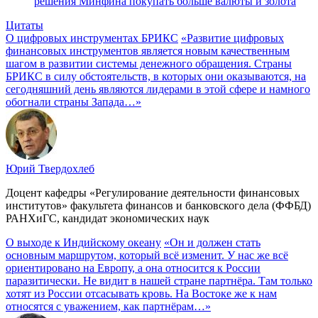
решения Минфина покупать больше валюты и золота
Цитаты
О цифровых инструментах БРИКС
«Развитие цифровых
финансовых инструментов является новым качественным
шагом в развитии системы денежного обращения. Страны
БРИКС в силу обстоятельств, в которых они оказываются, на
сегодняшний день являются лидерами в этой сфере и намного
обогнали страны Запада…»
Юрий Твердохлеб
Доцент кафедры «Регулирование деятельности финансовых
институтов» факультета финансов и банковского дела (ФФБД)
РАНХиГС, кандидат экономических наук
О выходе к Индийскому океану
«Он и должен стать
основным маршрутом, который всё изменит. У нас же всё
ориентировано на Европу, а она относится к России
паразитически. Не видит в нашей стране партнёра. Там только
хотят из России отсасывать кровь. На Востоке же к нам
относятся с уважением, как партнёрам…»