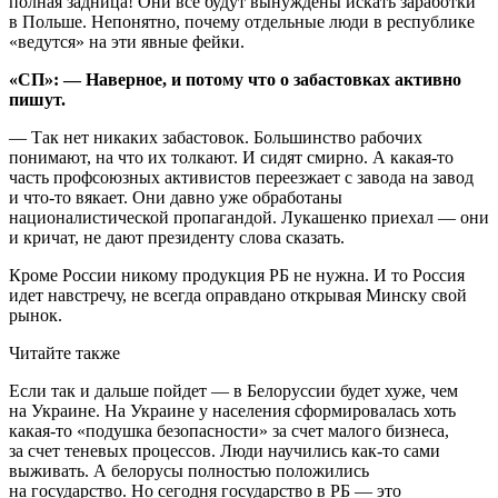
полная задница! Они все будут вынуждены искать заработки
в Польше. Непонятно, почему отдельные люди в республике
«ведутся» на эти явные фейки.
«СП»: — Наверное, и потому что о забастовках активно
пишут.
— Так нет никаких забастовок. Большинство рабочих
понимают, на что их толкают. И сидят смирно. А какая-то
часть профсоюзных активистов переезжает с завода на завод
и что-то вякает. Они давно уже обработаны
националистической пропагандой. Лукашенко приехал — они
и кричат, не дают президенту слова сказать.
Кроме России никому продукция РБ не нужна. И то Россия
идет навстречу, не всегда оправдано открывая Минску свой
рынок.
Читайте также
Если так и дальше пойдет — в Белоруссии будет хуже, чем
на Украине. На Украине у населения сформировалась хоть
какая-то «подушка безопасности» за счет малого бизнеса,
за счет теневых процессов. Люди научились как-то сами
выживать. А белорусы полностью положились
на государство. Но сегодня государство в РБ — это