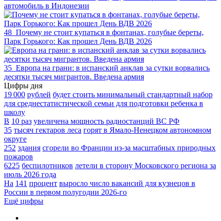
автомобиль в Индонезии
48
Почему не стоит купаться в фонтанах, голубые береты,
Парк Горького: Как прошел День ВДВ 2026
35
Европа на грани: в испанский анклав за сутки ворвались
десятки тысяч мигрантов. Введена армия
Цифры дня
19 000
рублей
будет стоить минимальный стандартный набор
для среднестатистической семьи для подготовки ребенка в
школу
В
10 раз
увеличена мощность радиостанций ВС РФ
35
тысяч гектаров леса
горят в Ямало-Ненецком автономном
округе
252
здания
сгорели во Франции из-за масштабных природных
пожаров
6225
беспилотников
летели в сторону Московского региона за
июль 2026 года
На
141
процент
выросло число вакансий для кузнецов в
России в первом полугодии 2026-го
Ещё цифры