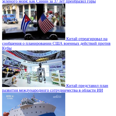
зеленого моря: как Синин за 37 лет преобразил горы
Китай отреагировал на
сообщения о планировании США военных действий против
Кубы
Китай представил план
развития международного сотрудничества в области ИИ