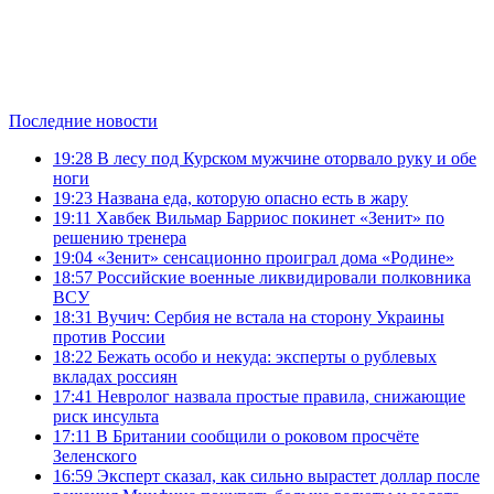
Последние новости
19:28
В лесу под Курском мужчине оторвало руку и обе
ноги
19:23
Названа еда, которую опасно есть в жару
19:11
Хавбек Вильмар Барриос покинет «Зенит» по
решению тренера
19:04
«Зенит» сенсационно проиграл дома «Родине»
18:57
Российские военные ликвидировали полковника
ВСУ
18:31
Вучич: Сербия не встала на сторону Украины
против России
18:22
Бежать особо и некуда: эксперты о рублевых
вкладах россиян
17:41
Невролог назвала простые правила, снижающие
риск инсульта
17:11
В Британии сообщили о роковом просчёте
Зеленского
16:59
Эксперт сказал, как сильно вырастет доллар после