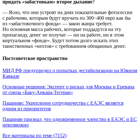
придать «забастовкам» второе дыхание
?
— Ясно, что они устроят на днях показательные фотосессии
с рабочими, которым будут вручать по 300−400 евро как бы
из «забастовочного фонда» — закон жанра требует.
Но основная масса рабочих, которые поддадутся на эту
пропаганду, денег не получат — ни на работе, ни в этом
виртуальном «фонде». Будут потом долго искать этих
таинственных «нехтов» с требованием обещанных денег.
Постсоветское пространство
МИД РФ предупредил о попытках дестабилизации на Южном
Кавказе
Основные решения: Эксперт о рисках для Москвы и Еревана
от союза «Баку-Анкара-Тегеран»
Пашинян: Укрепление сотрудничества с ЕАЭС является
одним из приоритетов
Пашинян признал, что одновременное членство в ЕАЭС и ЕС
невозможно
Все материалы по теме (7152)