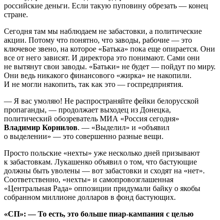
российские деньги. Если такую пуповину обрезать — конец
стране.
Сегодня там мы наблюдаем не забастовки, а политические
акции. Потому что понятно, что заводы, рабочие — это
ключевое звено, на которое «Батька» пока еще опирается. Они
все от него зависят. И директора это понимают. Сами они
не вытянут свои заводы. «Батьки» не будет — пойдут по миру.
Они ведь никакого финансового «жирка» не накопили.
И не могли накопить, так как это — госпредприятия.
— Я вас умоляю! Не распространяйте фейки белорусской
пропаганды, — продолжает выходец из Донецка,
политический обозреватель МИА «Россия сегодня»
Владимир Корнилов
. — «Выделил» и «объявил
о выделении» — это совершенно разные вещи.
Просто польские «нехты» уже несколько дней призывают
к забастовкам. Лукашенко объявил о том, что бастующие
должны быть уволены — вот забастовки и сходят на «нет».
Соответственно, «нехты» и самопровозглашенная
«Центральная Рада» оппозиции придумали байку о якобы
собранном миллионе долларов в фонд бастующих.
«СП»: — То есть, это больше пиар-кампания с целью