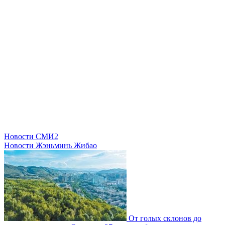
Новости СМИ2
Новости Жэньминь Жибао
От голых склонов до