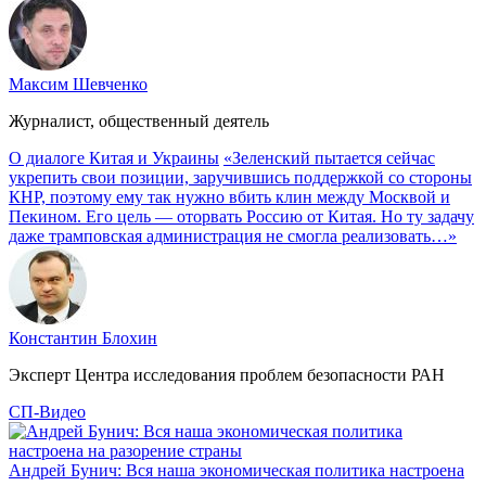
Максим Шевченко
Журналист, общественный деятель
О диалоге Китая и Украины
«Зеленский пытается сейчас
укрепить свои позиции, заручившись поддержкой со стороны
КНР, поэтому ему так нужно вбить клин между Москвой и
Пекином. Его цель — оторвать Россию от Китая. Но ту задачу
даже трамповская администрация не смогла реализовать…»
Константин Блохин
Эксперт Центра исследования проблем безопасности РАН
СП-Видео
Андрей Бунич: Вся наша экономическая политика настроена