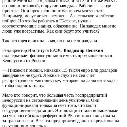
районе Минска. Там рядом и МАЗ, и МТЗ, и тот же МЗКТ,
и подшипниковый, и другие заводы… Рабочие — люди
простые. Они прекрасно понимают, кем могут стать.
Например, могут делать ремонты. А в сельское хозяйство
пойдут. Но чтобы работать в IT-сфере, нужны
соответствующие знания, образование. На заводах многие
люди уже возрастные. Как они будут это учиться?
Так что идея оригинальная, но она не оправдана.
Гендиректор Института ЕАЭС
Владимир Лепехин
подчеркивает фатальную зависимость промышленности
Белоруссии от России.
— Никакой помощи, никаких 1,5 тысяч евро или долларов
заводчанам не будет. Ложные слухи на сей счет
распространяют «активисты», которые посланы на заводы,
чтобы поднять толпу.
Мало кто говорит, что большая часть госпредприятий
Белоруссии на сегодняшний день убыточны. Они
функционировали только за счет того, что были
государственные дотации. Эти дотации стали возможными
за счет российских преференций РБ: системы квот, платы
за транзит
и т. д.
Все эти предприятия давно закредитованы
государством донельзя.