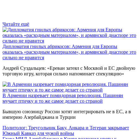
Читайте ещё
Дипломатия гнилых абрикосов: Армения для Европы
оказалась «расходным материалом», и армянской диаспоре это
сильно не нравится
Андрей Суздальцев: «Ереван затеял с Москвой и ЕС двойную
торговую игру, которая сильно напоминает спекуляцию»
В Армении назревает помидорная революция. Пашинян
мучает птичку и то же самое делает со страной
Бывшую союзницу России хотят интегрировать не в ЕС, а в
империю Азербайджана и Турции
Политолог: Треугольник Баку, Анкара и Тегеран закрывает
Южный Кавказ для чужой войны
Глава МИД Азербайджана в Киеве возложил цветы к