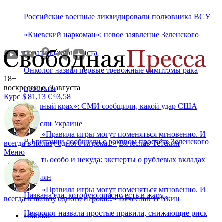
Российские военные ликвидировали полковника ВСУ
«Киевский наркоман»: новое заявление Зеленского
поразило журналиста
Онколог назвал первые тревожные симптомы рака
18+
воскресенье, 9 августа
простаты
Курс
$
81,13
€
93,58
«Полный крах»: СМИ сообщили, какой удар США
нанесли Украине
«
Правила игры могут поменяться мгновенно. И
В Британии сообщили о роковом просчёте Зеленского
всегда в пользу одного игрока...
»
Вячеслав Тетёкин
Меню
Бежать особо и некуда: эксперты о рублевых вкладах
россиян
«
Правила игры могут поменяться мгновенно. И
Названа еда, которую опасно есть в жару
всегда в пользу одного игрока...
»
Вячеслав Тетёкин
Невролог назвала простые правила, снижающие риск
Главная