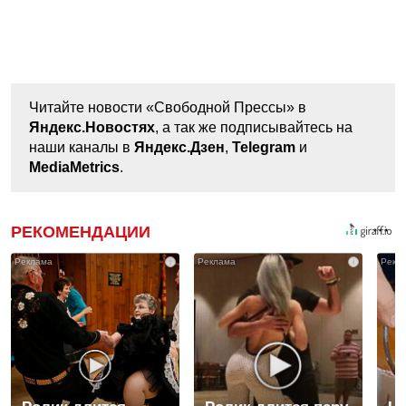
Читайте новости «Свободной Прессы» в
Яндекс.Новостях
, а так же подписывайтесь на
наши каналы в
Яндекс.Дзен
,
Telegram
и
MediaMetrics
.
РЕКОМЕНДАЦИИ
i
i