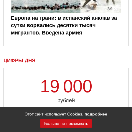
35
Европа на грани: в испанский анклав за
сутки ворвались десятки тысяч
мигрантов. Введена армия
ЦИФРЫ ДНЯ
19 000
рублей
будет стоить минимальный стандартный набор для
Этот сайт использует Cookies,
подробнее
среднестатистической семьи для подготовки
Больше не показывать
ребенка в школу