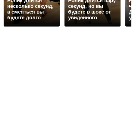
Ролик длится
Ролик длится пару
Но
несколько секунд,
секунд, но вы
ч
а смеяться вы
будете в шоке от
Д
будете долго
увиденного
уб
в