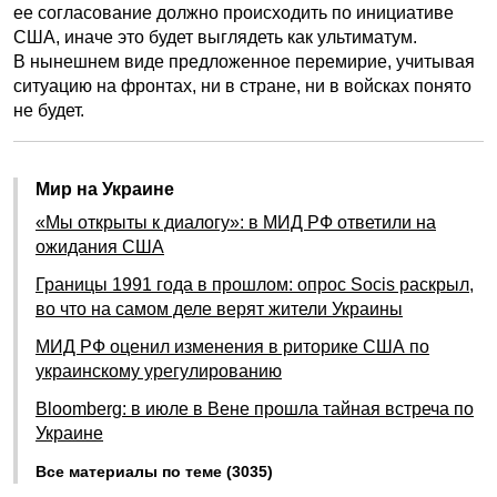
ее согласование должно происходить по инициативе
США, иначе это будет выглядеть как ультиматум.
В нынешнем виде предложенное перемирие, учитывая
ситуацию на фронтах, ни в стране, ни в войсках понято
не будет.
Мир на Украине
«Мы открыты к диалогу»: в МИД РФ ответили на
ожидания США
Границы 1991 года в прошлом: опрос Socis раскрыл,
во что на самом деле верят жители Украины
МИД РФ оценил изменения в риторике США по
украинскому урегулированию
Bloomberg: в июле в Вене прошла тайная встреча по
Украине
Все материалы по теме (3035)