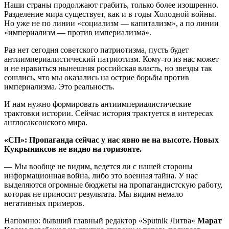
Наши страны продолжают грабить, только более изощренно.
Разделение мира существует, как и в годы Холодной войны.
Но уже не по линии «социализм — капитализм», а по линии
«империализм — против империализма».
Раз нет сегодня советского патриотизма, пусть будет
антиимпериалистический патриотизм. Кому-то из нас может
и не нравиться нынешняя российская власть, но звезды так
сошлись, что мы оказались на острие борьбы против
империализма. Это реальность.
И нам нужно формировать антиимпериалистические
трактовки истории. Сейчас история трактуется в интересах
англосаксонского мира.
«СП»: Пропаганда сейчас у нас явно не на высоте. Новых
Кукрыниксов не видно на горизонте.
— Мы вообще не видим, ведется ли с нашей стороны
информационная война, либо это военная тайна. У нас
выделяются огромные бюджеты на пропагандистскую работу,
которая не приносит результата. Мы видим немало
негативных примеров.
Напомню: бывший главный редактор «Sputnik Литва»
Марат