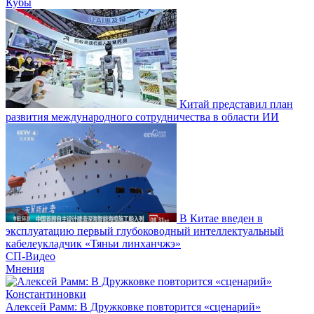
Кубы
Китай представил план
развития международного сотрудничества в области ИИ
В Китае введен в
эксплуатацию первый глубоководный интеллектуальный
кабелеукладчик «Тяньи линханчжэ»
СП-Видео
Мнения
Алексей Рамм: В Дружковке повторится «сценарий»