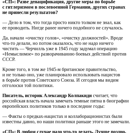
«СП»: Разве денацификация, другие меры по борьбе
с гитлеризмом в послевоенной Германии, других странах
не принесли результатов?
— Дело в том, что тогда просто никто толком не знал, как
ее проводить. Нигде ранее ничего подобного не случалось.
Да, начали «очистку голов», «очистку должностей». Вроде
что-то делали, но потом оказалось, что не надо ничего
чистить — Черчилль уже в 1945 году задумал операцию
«Немыслимое» по разворачиванию боевых действий против
СССР.
Кроме того, в том же 1945-м британское правительство,
и не только оно, уже планировало использовать нацистов
в борьбе против Советского Союза. И сегодня мы видим
отголоски той политики.
Писатель, историк Александр Колпакиди
считает, что
российская власть начала замечать темные пятна в биографии
европейских политиков только в последние годы:
— Факты о предках-нацистах и коллаборационистах были
известны давно, но наши политики раньше этого не замечали.
«СП»: В любом случае надо что-то делать. Лучше поздно,