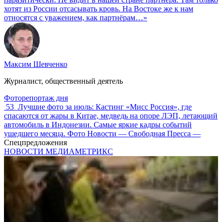
хотят из России отсасывать кровь. На Востоке же к нам
относятся с уважением, как партнёрам…»
Максим Шевченко
Журналист, общественный деятель
Фоторепортаж дня
53
Лучшие фото за июль: Кастинг «Мисс Россия», где
спасаются от жары в Китае, медведь на опоре ЛЭП, летающий
автомобиль в Индонезии. Самые яркие кадры событий
ушедшего месяца. Фото Новости — Свободная Пресса —
Спецпредложения
НОВОСТИ МЕДИАМЕТРИКС