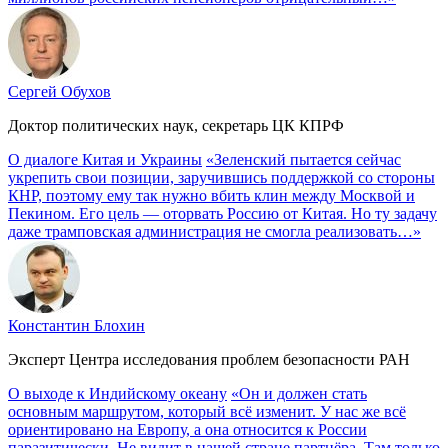
Сергей Обухов
Доктор политических наук, секретарь ЦК КПРФ
О диалоге Китая и Украины
«Зеленский пытается сейчас
укрепить свои позиции, заручившись поддержкой со стороны
КНР, поэтому ему так нужно вбить клин между Москвой и
Пекином. Его цель — оторвать Россию от Китая. Но ту задачу
даже трамповская администрация не смогла реализовать…»
Константин Блохин
Эксперт Центра исследования проблем безопасности РАН
О выходе к Индийскому океану
«Он и должен стать
основным маршрутом, который всё изменит. У нас же всё
ориентировано на Европу, а она относится к России
паразитически. Не видит в нашей стране партнёра. Там только