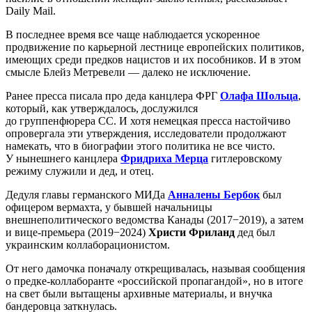
Daily Mail.
В последнее время все чаще наблюдается ускоренное
продвижение по карьерной лестнице европейских политиков,
имеющих среди предков нацистов и их пособников. И в этом
смысле Блейз Метревели — далеко не исключение.
Ранее пресса писала про деда канцлера ФРГ
Олафа Шольца
,
который, как утверждалось, дослужился
до группенфюрера СС. И хотя немецкая пресса настойчиво
опровергала эти утверждения, исследователи продолжают
намекать, что в биографии этого политика не все чисто.
У нынешнего канцлера
Фридриха Мерца
гитлеровскому
режиму служили и дед, и отец.
Дедуля главы германского МИДа
Анналены Бербок
был
офицером вермахта, у бывшей начальницы
внешнеполитического ведомства Канады (2017−2019), а затем
и вице-премьера (2019−2024)
Христи Фриланд
дед был
украинским коллаборационистом.
От него дамочка поначалу открещивалась, называя сообщения
о предке-коллаборанте «российской пропагандой», но в итоге
на свет были вытащены архивные материалы, и внучка
бандеровца заткнулась.