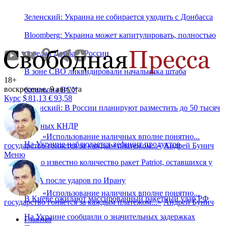
Зеленский: Украина не собирается уходить с Донбасса
Bloomberg: Украина может капитулировать, полностью
передав Донбасс России
В зоне СВО ликвидировали начальника штаба
18+
воскресенье, 9 августа
батальона ВСУ
Курс
$
81,13
€
93,58
Зеленский: В России планируют разместить до 50 тысяч
военных КНДР
«
Использование наличных вполне понятно...
На Украине наблюдается дефицит продуктов
государство гоняется за каждым платежом...
»
Андрей Бунич
Меню
Стало известно количество ракет Patriot, оставшихся у
США после ударов по Ирану
«
Использование наличных вполне понятно...
В Киеве ожидают массированный ракетный удар РФ
государство гоняется за каждым платежом...
»
Андрей Бунич
На Украине сообщили о значительных задержках
Главная