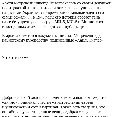
«Хотя Метревели никогда не встречалась со своим дедушкой
по отцовской линии, который остался в оккупированной
нацистами Украине, в то время как остальные члены его
семьи бежали … в 1943 году, его история бросает тень
на ее безупречную карьеру в МИ-5, МИ-6 и Министерстве
иностранных дел», — говорится в публикации.
В архивах имеются документы, письма Метревели-деда
нацистскому руководству, подписанные «Хайль Гитлер».
Читайте также
Добровольский хвастался немецким командирам тем, что
«лично» принимал участие «в истреблении евреев»
и уничтожении сотен партизан. Также есть сведения, что
он забирал у жертв ценные вещи, одобрял сексуальное
насилие в отношении женщин-заключенных, рассказывает