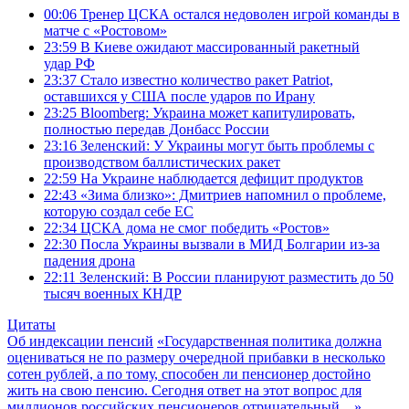
00:06
Тренер ЦСКА остался недоволен игрой команды в
матче с «Ростовом»
23:59
В Киеве ожидают массированный ракетный
удар РФ
23:37
Стало известно количество ракет Patriot,
оставшихся у США после ударов по Ирану
23:25
Bloomberg: Украина может капитулировать,
полностью передав Донбасс России
23:16
Зеленский: У Украины могут быть проблемы с
производством баллистических ракет
22:59
На Украине наблюдается дефицит продуктов
22:43
«Зима близко»: Дмитриев напомнил о проблеме,
которую создал себе ЕС
22:34
ЦСКА дома не смог победить «Ростов»
22:30
Посла Украины вызвали в МИД Болгарии из-за
падения дрона
22:11
Зеленский: В России планируют разместить до 50
тысяч военных КНДР
Цитаты
Об индексации пенсий
«Государственная политика должна
оцениваться не по размеру очередной прибавки в несколько
сотен рублей, а по тому, способен ли пенсионер достойно
жить на свою пенсию. Сегодня ответ на этот вопрос для
миллионов российских пенсионеров отрицательный…»