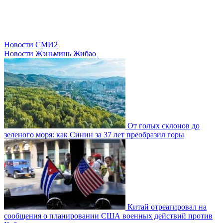
Новости СМИ2
Новости Жэньминь Жибао
От голых склонов до
зеленого моря: как Синин за 37 лет преобразил горы
Китай отреагировал на
сообщения о планировании США военных действий против