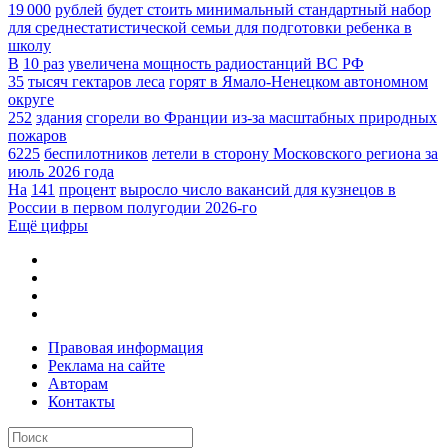
19 000
рублей
будет стоить минимальный стандартный набор
для среднестатистической семьи для подготовки ребенка в
школу
В
10 раз
увеличена мощность радиостанций ВС РФ
35
тысяч гектаров леса
горят в Ямало-Ненецком автономном
округе
252
здания
сгорели во Франции из-за масштабных природных
пожаров
6225
беспилотников
летели в сторону Московского региона за
июль 2026 года
На
141
процент
выросло число вакансий для кузнецов в
России в первом полугодии 2026-го
Ещё цифры
Правовая информация
Реклама на сайте
Авторам
Контакты