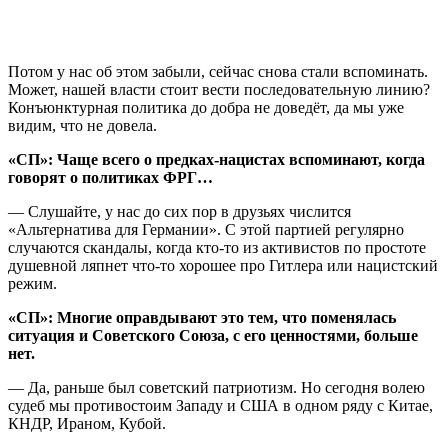
Потом у нас об этом забыли, сейчас снова стали вспоминать.
Может, нашей власти стоит вести последовательную линию?
Конъюнктурная политика до добра не доведёт, да мы уже
видим, что не довела.
«СП»: Чаще всего о предках-нацистах вспоминают, когда
говорят о политиках ФРГ…
— Слушайте, у нас до сих пор в друзьях числится
«Альтернатива для Германии». С этой партией регулярно
случаются скандалы, когда кто-то из активистов по простоте
душевной ляпнет что-то хорошее про Гитлера или нацистский
режим.
«СП»: Многие оправдывают это тем, что поменялась
ситуация и Советского Союза, с его ценностями, больше
нет.
— Да, раньше был советский патриотизм. Но сегодня волею
судеб мы противостоим Западу и США в одном ряду с Китае,
КНДР, Ираном, Кубой.