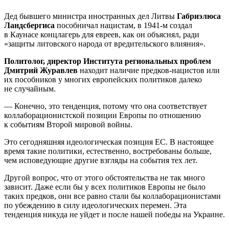
Дед бывшего министра иностранных дел Литвы
Габриэлюса
Ландсбергиса
пособничал нацистам, в 1941-м создал
в Каунасе концлагерь для евреев, как он объяснял, ради
«защиты литовского народа от вредительского влияния».
Политолог, директор Института региональных проблем
Дмитрий Журавлев
находит наличие предков-нацистов или
их пособников у многих европейских политиков далеко
не случайным.
— Конечно, это тенденция, потому что она соответствует
коллаборационистской позиции Европы по отношению
к событиям Второй мировой войны.
Это сегодняшняя идеологическая позиция ЕС. В настоящее
время такие политики, естественно, востребованы больше,
чем исповедующие другие взгляды на события тех лет.
Другой вопрос, что от этого обстоятельства не так много
зависит. Даже если бы у всех политиков Европы не было
таких предков, они все равно стали бы коллаборационистами
по убеждению в силу идеологических перемен. Эта
тенденция никуда не уйдет и после нашей победы на Украине.