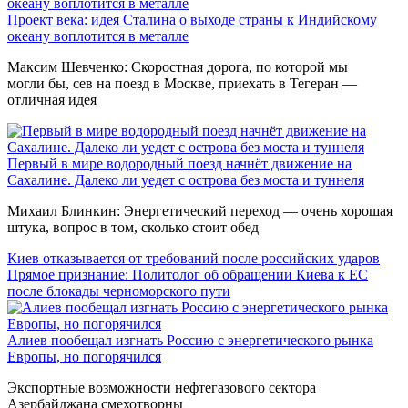
Проект века: идея Сталина о выходе страны к Индийскому
океану воплотится в металле
Максим Шевченко: Скоростная дорога, по которой мы
могли бы, сев на поезд в Москве, приехать в Тегеран —
отличная идея
Первый в мире водородный поезд начнёт движение на
Сахалине. Далеко ли уедет с острова без моста и туннеля
Михаил Блинкин: Энергетический переход — очень хорошая
штука, вопрос в том, сколько стоит обед
Киев отказывается от требований после российских ударов
Прямое признание: Политолог об обращении Киева к ЕС
после блокады черноморского пути
Алиев пообещал изгнать Россию с энергетического рынка
Европы, но погорячился
Экспортные возможности нефтегазового сектора
Азербайджана смехотворны