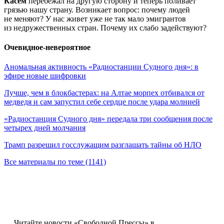
Касем
перебежал на другую сторону и теперь поливает
грязью нашу страну. Возникает вопрос: почему людей
не меняют? У нас живет уже не так мало эмигрантов
из недружественных стран. Почему их слабо задействуют?
Очевидное-невероятное
Аномальная активность «Радиостанции Судного дня»: в
эфире новые шифровки
Лучше, чем в блокбастерах: на Алтае морпех отбивался от
медведя и сам запустил себе сердце после удара молнией
«Радиостанция Судного дня» передала три сообщения после
четырех дней молчания
Трамп разрешил госслужащим разглашать тайны об НЛО
Все материалы по теме (1141)
Читайте новости «Свободной Прессы» в