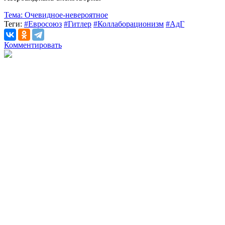
Тема:
Очевидное-невероятное
Теги:
#Евросоюз
#Гитлер
#Коллаборационизм
#АдГ
Комментировать