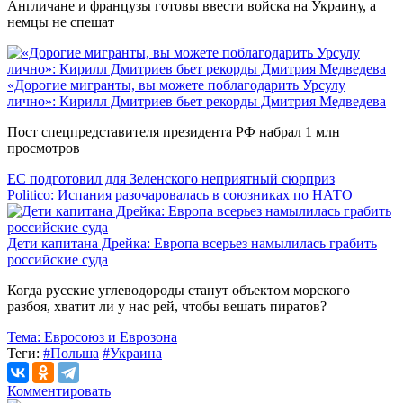
Англичане и французы готовы ввести войска на Украину, а
немцы не спешат
«Дорогие мигранты, вы можете поблагодарить Урсулу
лично»: Кирилл Дмитриев бьет рекорды Дмитрия Медведева
Пост спецпредставителя президента РФ набрал 1 млн
просмотров
ЕС подготовил для Зеленского неприятный сюрприз
Politico: Испания разочаровалась в союзниках по НАТО
Дети капитана Дрейка: Европа всерьез намылилась грабить
российские суда
Когда русские углеводороды станут объектом морского
разбоя, хватит ли у нас рей, чтобы вешать пиратов?
Тема:
Евросоюз и Еврозона
Теги:
#Польша
#Украина
Комментировать