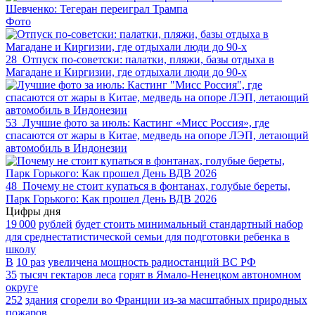
Шевченко: Тегеран переиграл Трампа
Фото
28
Отпуск по‑советски: палатки, пляжи, базы отдыха в
Магадане и Киргизии, где отдыхали люди до 90-х
53
Лучшие фото за июль: Кастинг «Мисс Россия», где
спасаются от жары в Китае, медведь на опоре ЛЭП, летающий
автомобиль в Индонезии
48
Почему не стоит купаться в фонтанах, голубые береты,
Парк Горького: Как прошел День ВДВ 2026
Цифры дня
19 000
рублей
будет стоить минимальный стандартный набор
для среднестатистической семьи для подготовки ребенка в
школу
В
10 раз
увеличена мощность радиостанций ВС РФ
35
тысяч гектаров леса
горят в Ямало-Ненецком автономном
округе
252
здания
сгорели во Франции из-за масштабных природных
пожаров