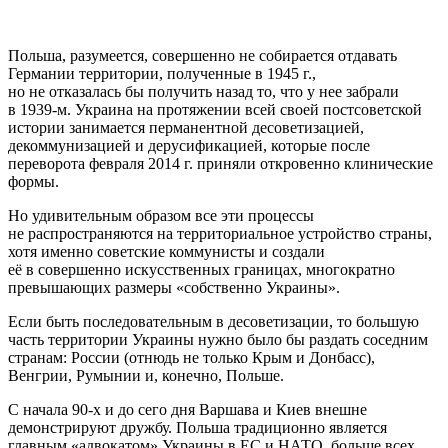
Польша, разумеется, совершенно не собирается отдавать
Германии территории, полученные в 1945 г.,
но не отказалась бы получить назад то, что у нее забрали
в 1939-м. Украина на протяжении всей своей постсоветской
истории занимается перманентной десоветизацией,
декоммунизацией и дерусификацией, которые после
переворота февраля 2014 г. приняли откровенно клинические
формы.
Но удивительным образом все эти процессы
не распространяются на территориальное устройство страны,
хотя именно советские коммунисты и создали
её в совершенно искусственных границах, многократно
превышающих размеры «собственно Украины».
Если быть последовательным в десоветизации, то большую
часть территории Украины нужно было бы раздать соседним
странам: России (отнюдь не только Крым и Донбасс),
Венгрии, Румынии и, конечно, Польше.
С начала 90-х и до сего дня Варшава и Киев внешне
демонстрируют дружбу. Польша традиционно является
главным «адвокатом» Украины в ЕС и НАТО, больше всех