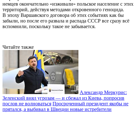
немцев окончательно «изживали» польское население с этих
территорий, действуя методами откровенного геноцида.
В эпоху Варшавского договора об этих событиях как бы
забыли, но после его развала и распада СССР все сразу всё
вспомнили, поскольку такое не забывается.
Читайте также
Александр Меркурис:
Зеленский внял угрозам — и сбежал из Киева, попросив
послов не волноваться
Просроченный президент якобы не
прятался, а выбивал в Швеции новые истребители