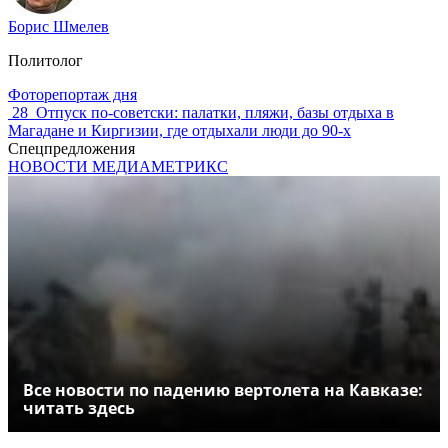
Борис Шмелев
Политолог
Фоторепортаж дня
28
Отпуск по‑советски: палатки, пляжи, базы отдыха в
Магадане и Киргизии, где отдыхали люди до 90-х
Спецпредложения
НОВОСТИ МЕДИАМЕТРИКС
Все новости по падению вертолета на Кавказе:
читать здесь