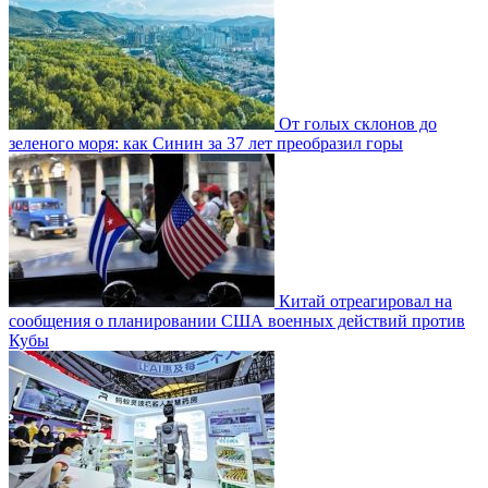
От голых склонов до
зеленого моря: как Синин за 37 лет преобразил горы
Китай отреагировал на
сообщения о планировании США военных действий против
Кубы