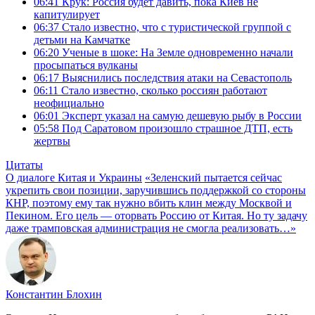
06:41
Крук: Россия будет давить, пока Киев не
капитулирует
06:37
Стало известно, что с туристической группой с
детьми на Камчатке
06:20
Ученые в шоке: На Земле одновременно начали
просыпаться вулканы
06:17
Выяснились последствия атаки на Севастополь
06:11
Стало известно, сколько россиян работают
неофициально
06:01
Эксперт указал на самую дешевую рыбу в России
05:58
Под Саратовом произошло страшное ДТП, есть
жертвы
Цитаты
О диалоге Китая и Украины
«Зеленский пытается сейчас
укрепить свои позиции, заручившись поддержкой со стороны
КНР, поэтому ему так нужно вбить клин между Москвой и
Пекином. Его цель — оторвать Россию от Китая. Но ту задачу
даже трамповская администрация не смогла реализовать…»
Константин Блохин