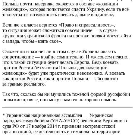
Польша почти наверняка окажется в составе «коалиции
желающих», которая попытается спасти Украину, если та всё-
таки утратит возможность воевать дальше в одиночку.
Если же к власти вернется «Право и справедливость»,
то ситуация может сложиться совсем иначе — в случае
крушения украинского фронта на востоке поляки могут зайти
с запада, чтобы «взять своё».
Сможет ли и захочет ли в этом случае Украина оказать
сопротивление — крайне сомнительно. И уж совсем неясно,
что в такой ситуации будет делать Европа. Ведь воевать
против России без участия Польши для «коалиции
желающих» будет уже практически невозможно. А воевать
как против России, так и против Польши — абсолютно
за гранью реального.
Так что, сколько бы ни мучились тяжелой формой русофобии
польские правые, они могут нам очень хорошо помочь.
* Украинская национальная ассамблея — Украинская
народная самооборона (УНА-УНСО) решением Верховного
суда РФ от 17 ноября 2014 г. признана экстремистской
организацией, ее деятельность и символы на территории