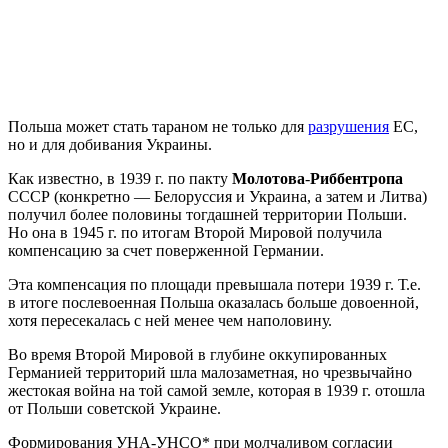
Польша может стать тараном не только для
разрушения
ЕС,
но и для добивания Украины.
Как известно, в 1939 г. по пакту
Молотова
-
Риббентропа
СССР (конкретно — Белоруссия и Украина, а затем и Литва)
получил более половины тогдашней территории Польши.
Но она в 1945 г. по итогам Второй Мировой получила
компенсацию за счет поверженной Германии.
Эта компенсация по площади превышала потери 1939 г. Т.е.
в итоге послевоенная Польша оказалась больше довоенной,
хотя пересекалась с ней менее чем наполовину.
Во время Второй Мировой в глубине оккупированных
Германией территорий шла малозаметная, но чрезвычайно
жестокая война на той самой земле, которая в 1939 г. отошла
от Польши советской Украине.
Формирования УНА-УНСО* при молчаливом согласии