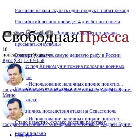
Россияне начали скупать один продукт: побит рекорд
Российский регион проведет 4 дня без интернета
Ученые в шоке: На Земле одновременно начали
просыпаться вулканы
18+
понедельник, 10 августа
Эксперт указал на самую дешевую рыбу в России
Курс
$
81,13
€
93,58
Дэвис: под Киевом уничтожена половина военных
складов
«
Использование наличных вполне понятно...
Российские военные взяли под контроль трассы в
государство гоняется за каждым платежом...
»
Андрей Бунич
Меню
Славянске
Выяснились последствия атаки на Севастополь
«
Использование наличных вполне понятно...
Стало известно, сколько россиян работают
государство гоняется за каждым платежом...
»
Андрей Бунич
неофициально
Главная