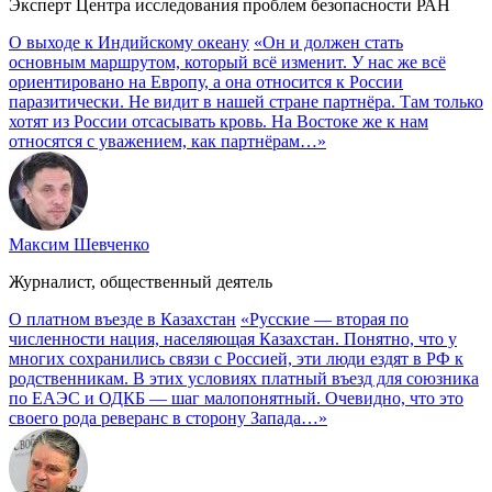
Эксперт Центра исследования проблем безопасности РАН
О выходе к Индийскому океану
«Он и должен стать
основным маршрутом, который всё изменит. У нас же всё
ориентировано на Европу, а она относится к России
паразитически. Не видит в нашей стране партнёра. Там только
хотят из России отсасывать кровь. На Востоке же к нам
относятся с уважением, как партнёрам…»
Максим Шевченко
Журналист, общественный деятель
О платном въезде в Казахстан
«Русские — вторая по
численности нация, населяющая Казахстан. Понятно, что у
многих сохранились связи с Россией, эти люди ездят в РФ к
родственникам. В этих условиях платный въезд для союзника
по ЕАЭС и ОДКБ — шаг малопонятный. Очевидно, что это
своего рода реверанс в сторону Запада…»