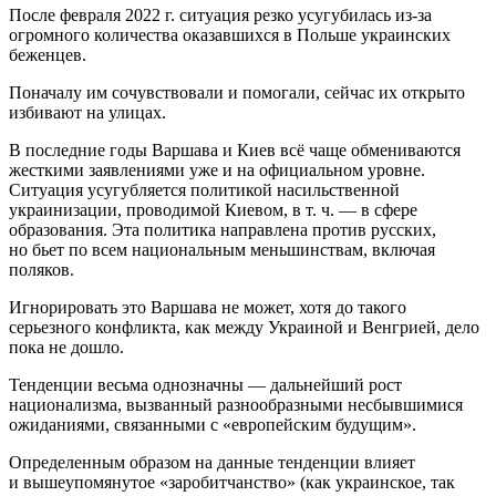
После февраля 2022 г. ситуация резко усугубилась из-за
огромного количества оказавшихся в Польше украинских
беженцев.
Поначалу им сочувствовали и помогали, сейчас их открыто
избивают на улицах.
В последние годы Варшава и Киев всё чаще обмениваются
жесткими заявлениями уже и на официальном уровне.
Ситуация усугубляется политикой насильственной
украинизации, проводимой Киевом,
в т. ч.
— в сфере
образования. Эта политика направлена против русских,
но бьет по всем национальным меньшинствам, включая
поляков.
Игнорировать это Варшава не может, хотя до такого
серьезного конфликта, как между Украиной и Венгрией, дело
пока не дошло.
Тенденции весьма однозначны — дальнейший рост
национализма, вызванный разнообразными несбывшимися
ожиданиями, связанными с «европейским будущим».
Определенным образом на данные тенденции влияет
и вышеупомянутое «заробитчанство» (как украинское, так