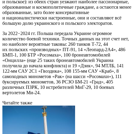
и польское): из обеих стран уезжают наиболее пассионарные,
образованные и космополитичные граждане, а остаются менее
образованные, зато более консервативные
и националистически настроенные, они и составляют всё
большую долю украинского и польского электоратов.
За 2022−2024 гг. Польша передала Украине огромное
количество боевой техники. Точных данных на этот счет нет,
но наиболее вероятные таковы: 260 танков Т-72, 44
их польских «производных» ПТ-91, 14 «Леопард-2А4», 486
БМП-1, 100 БТР «Росомаха», 100 бронеавтомобилей
«Онцилла» (еще 25 таких бронеавтомобилей Украина
получила до начала конфликта) и 19 «Дзик», 94 МТЛБ, 141
122-мм САУ 2С1 «Гвоздика», 108 155-мм САУ «Краб», 8
самоходных минометов «Рак» (на шасси «Росомахи»), 111
буксируемых минометов, 36 РСЗО БМ-21 «Град», 405
различных ПЗРК, 10 истребителей МиГ-29, 10 боевых
вертолетов Ми-24.
Читайте также