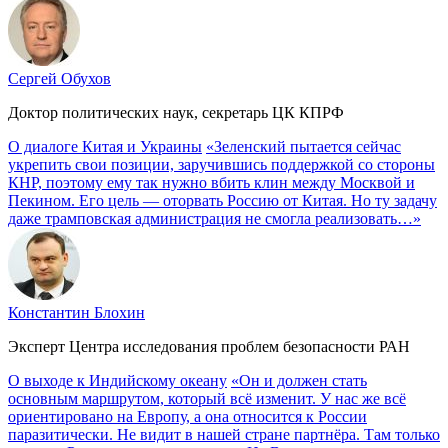
Сергей Обухов
Доктор политических наук, секретарь ЦК КПРФ
О диалоге Китая и Украины
«Зеленский пытается сейчас
укрепить свои позиции, заручившись поддержкой со стороны
КНР, поэтому ему так нужно вбить клин между Москвой и
Пекином. Его цель — оторвать Россию от Китая. Но ту задачу
даже трамповская администрация не смогла реализовать…»
Константин Блохин
Эксперт Центра исследования проблем безопасности РАН
О выходе к Индийскому океану
«Он и должен стать
основным маршрутом, который всё изменит. У нас же всё
ориентировано на Европу, а она относится к России
паразитически. Не видит в нашей стране партнёра. Там только