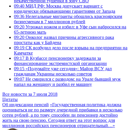
некачественной тушёнки в зону СВО
09:40
МИД РФ: Москва допускает вариант с
юридически обязывающими гарантиями от Запада
09:36
Нелегальные мигранты обошлись красноярским
бизнесменам в 7 миллионов рублей
09:20
Угрожал ножом и избил: в Уфе сын набросился на
65-летнюю мать
09:20
Онколог назвал причины агрессивного рака
простаты как у Байдена
09:19
СК возбудил дело после взрыва на предприятии на
Камчатке
09:17
В Кузбассе пенсионерку задержали за
финансирование экстремистской организации
09:15
«Подумайте уже сегодня»: Майор ВСУ дал
гражданам Украины несколько советов
09:07
Не смирился с разводом: на Урале бывший муж
напал на женщину и разбил ее машину
Все новости за 7 июля 2018
Цитаты
Об индексации пенсий
«Государственная политика должна
оцениваться не по размеру очередной прибавки в несколько
сотен рублей, а по тому, способен ли пенсионер достойно
жить на свою пенсию. Сегодня ответ на этот вопрос для
миллионов российских пенсионеров отрицательный…»