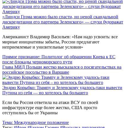
«Линдси Грэма можно было спасти, но ценой скандальной
дискредитации его партнера Зеленского» — слухи будоражат
Америку
Американист Владимир Васильев: «Нам надо усвоить: все
мирные инициативы забыты, России предлагают
неприемлемые и унизительные условия»
Прямое признание: Политолог об обращении Киева к ЕС
после блокады черноморского пути
Глава МИД Польши жестко высказался о посягательствах на
российское посольство в Варшаве
Эндрю Корыбко: Трампу и Зеленскому удалось-таки вывести
Путина из себя — но хотелось бы большего
Если бы Россия ответила на атаки ВСУ по своей
инфраструктуре еще более жестко, США просто
отступились бы от Украины
Тема:
Международное положение
Теги:
#Иран
#Бахрам Гасеми
#Высылка дипломатов