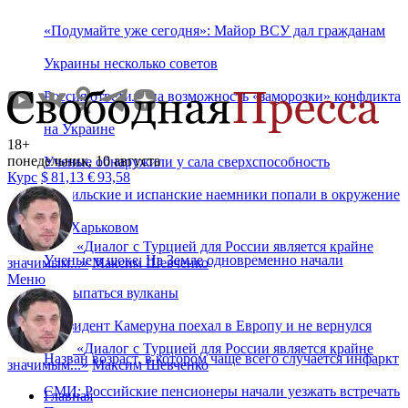
«Подумайте уже сегодня»: Майор ВСУ дал гражданам
Украины несколько советов
Россия ответила на возможность «заморозки» конфликта
на Украине
18+
понедельник, 10 августа
Ученые обнаружили у сала сверхспособность
Курс
$
81,13
€
93,58
Бразильские и испанские наемники попали в окружение
под Харьковом
«
Диалог с Турцией для России является крайне
Ученые в шоке: На Земле одновременно начали
значимым...
»
Максим Шевченко
Меню
просыпаться вулканы
Президент Камеруна поехал в Европу и не вернулся
«
Диалог с Турцией для России является крайне
Назван возраст, в котором чаще всего случается инфаркт
значимым...
»
Максим Шевченко
СМИ: Российские пенсионеры начали уезжать встречать
Главная