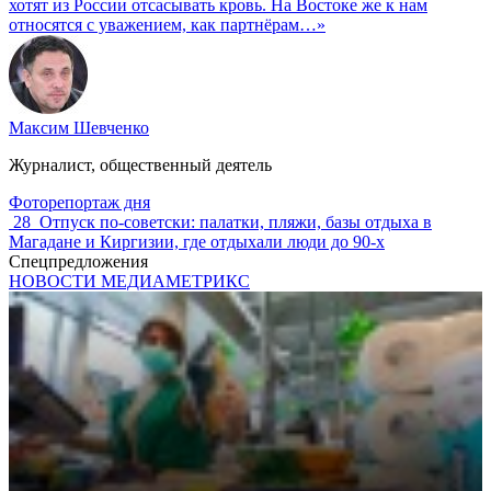
хотят из России отсасывать кровь. На Востоке же к нам
относятся с уважением, как партнёрам…»
Максим Шевченко
Журналист, общественный деятель
Фоторепортаж дня
28
Отпуск по‑советски: палатки, пляжи, базы отдыха в
Магадане и Киргизии, где отдыхали люди до 90-х
Спецпредложения
НОВОСТИ МЕДИАМЕТРИКС