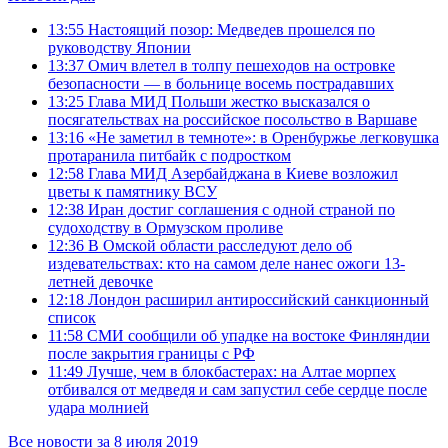
13:55
Настоящий позор: Медведев прошелся по
руководству Японии
13:37
Омич влетел в толпу пешеходов на островке
безопасности — в больнице восемь пострадавших
13:25
Глава МИД Польши жестко высказался о
посягательствах на российское посольство в Варшаве
13:16
«Не заметил в темноте»: в Оренбуржье легковушка
протаранила питбайк с подростком
12:58
Глава МИД Азербайджана в Киеве возложил
цветы к памятнику ВСУ
12:38
Иран достиг соглашения с одной страной по
судоходству в Ормузском проливе
12:36
В Омской области расследуют дело об
издевательствах: кто на самом деле нанес ожоги 13-
летней девочке
12:18
Лондон расширил антироссийский санкционный
список
11:58
СМИ сообщили об упадке на востоке Финляндии
после закрытия границы с РФ
11:49
Лучше, чем в блокбастерах: на Алтае морпех
отбивался от медведя и сам запустил себе сердце после
удара молнией
Все новости за 8 июля 2019