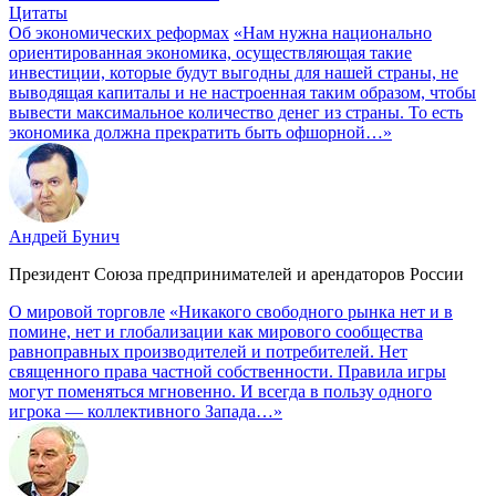
Цитаты
Об экономических реформах
«Нам нужна национально
ориентированная экономика, осуществляющая такие
инвестиции, которые будут выгодны для нашей страны, не
выводящая капиталы и не настроенная таким образом, чтобы
вывести максимальное количество денег из страны. То есть
экономика должна прекратить быть офшорной…»
Андрей Бунич
Президент Союза предпринимателей и арендаторов России
О мировой торговле
«Никакого свободного рынка нет и в
помине, нет и глобализации как мирового сообщества
равноправных производителей и потребителей. Нет
священного права частной собственности. Правила игры
могут поменяться мгновенно. И всегда в пользу одного
игрока — коллективного Запада…»