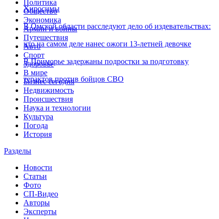
Политика
Хиросимы
Общество
Экономика
В Омской области расследуют дело об издевательствах:
Армии и войны
Путешествия
кто на самом деле нанес ожоги 13-летней девочке
Авто
Спорт
В Приморье задержаны подростки за подготовку
Здоровье
В мире
терактов против бойцов СВО
Бизнес сегодня
Недвижимость
Происшествия
Наука и технологии
Культура
Погода
История
Разделы
Новости
Статьи
Фото
СП-Видео
Авторы
Эксперты