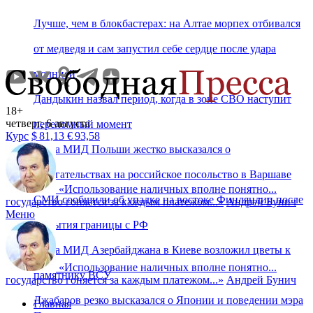
Лучше, чем в блокбастерах: на Алтае морпех отбивался
от медведя и сам запустил себе сердце после удара
молнией
Дандыкин назвал период, когда в зоне СВО наступит
18+
четверг, 6 августа
переломный момент
Курс
$
81,13
€
93,58
Глава МИД Польши жестко высказался о
посягательствах на российское посольство в Варшаве
«
Использование наличных вполне понятно...
СМИ сообщили об упадке на востоке Финляндии после
государство гоняется за каждым платежом...
»
Андрей Бунич
Меню
закрытия границы с РФ
Глава МИД Азербайджана в Киеве возложил цветы к
«
Использование наличных вполне понятно...
памятнику ВСУ
государство гоняется за каждым платежом...
»
Андрей Бунич
Джабаров резко высказался о Японии и поведении мэра
Главная