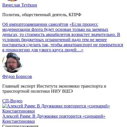
Вячеслав Тетёкин
Политик, общественный деятель, КПРФ
Об импортозамещении самолётов
«Если процесс
модернизации флота будет основан только на заемных
деньгах, то стоимость авиабилетов возрастет значительно. В
условиях бюджетных ограничений надо тем не менее
постараться сделать так, чтобы авиатранспорт не превратился
в привилегию для узкого круга людей…»
Фёдор Борисов
Главный эксперт Института экономики транспорта и
транспортной пилитики НИУ ВШЭ
СП-Видео
Алексей Рамм: В Дружковке повторится «сценарий»
Константиновки
Спецпредложения