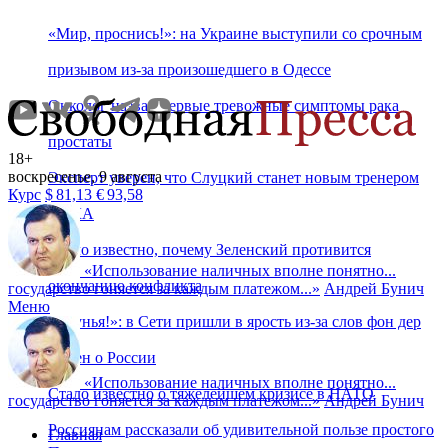
«Мир, проснись!»: на Украине выступили со срочным
призывом из-за произошедшего в Одессе
Онколог назвал первые тревожные симптомы рака
простаты
18+
воскресенье, 9 августа
Эксперт уверен, что Слуцкий станет новым тренером
Курс
$
81,13
€
93,58
ЦСКА
Стало известно, почему Зеленский противится
«
Использование наличных вполне понятно...
окончанию конфликта
государство гоняется за каждым платежом...
»
Андрей Бунич
Меню
«Лгунья!»: в Сети пришли в ярость из-за слов фон дер
Ляйен о России
«
Использование наличных вполне понятно...
Стало известно о тяжелейшем кризисе в НАТО
государство гоняется за каждым платежом...
»
Андрей Бунич
Россиянам рассказали об удивительной пользе простого
Главная