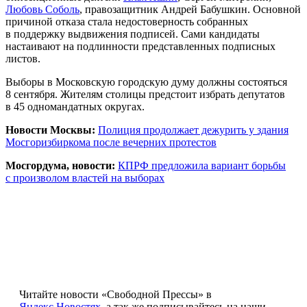
Любовь Соболь
, правозащитник Андрей Бабушкин. Основной
причиной отказа стала недостоверность собранных
в поддержку выдвижения подписей. Сами кандидаты
настаивают на подлинности представленных подписных
листов.
Выборы в Московскую городскую думу должны состояться
8 сентября. Жителям столицы предстоит избрать депутатов
в 45 одномандатных округах.
Новости Москвы:
Полиция продолжает дежурить у здания
Мосгоризбиркома после вечерних протестов
Мосгордума, новости:
КПРФ предложила вариант борьбы
с произволом властей на выборах
Читайте новости «Свободной Прессы» в
Яндекс.Новостях
, а так же подписывайтесь на наши