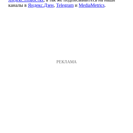
каналы в
Яндекс.Дзен
,
Telegram
и
MediaMetrics
.