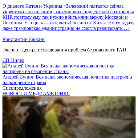
О диалоге Китая и Украины
«Зеленский пытается сейчас
укрепить свои позиции, заручившись поддержкой со стороны
КНР, поэтому ему так нужно вбить клин между Москвой и
Пекином. Его цель — оторвать Россию от Китая. Но ту задачу
даже трамповская администрация не смогла реализовать…»
Константин Блохин
Эксперт Центра исследования проблем безопасности РАН
СП-Видео
Андрей Бунич: Вся наша экономическая политика настроена
на разорение страны
Спецпредложения
НОВОСТИ МЕДИАМЕТРИКС