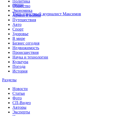
Политика
овоща
Общество
Экономика
Умер известный журналист Максимов
Армии и войны
Путешествия
Авто
Спорт
Здоровье
В мире
Бизнес сегодня
Недвижимость
Происшествия
Наука и технологии
Культура
Погода
История
Разделы
Новости
Статьи
Фото
СП-Видео
Авторы
Эксперты