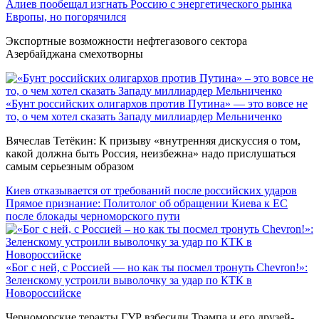
Алиев пообещал изгнать Россию с энергетического рынка
Европы, но погорячился
Экспортные возможности нефтегазового сектора
Азербайджана смехотворны
«Бунт российских олигархов против Путина» — это вовсе не
то, о чем хотел сказать Западу миллиардер Мельниченко
Вячеслав Тетёкин: К призыву «внутренняя дискуссия о том,
какой должна быть Россия, неизбежна» надо прислушаться
самым серьезным образом
Киев отказывается от требований после российских ударов
Прямое признание: Политолог об обращении Киева к ЕС
после блокады черноморского пути
«Бог с ней, с Россией — но как ты посмел тронуть Chevron!»:
Зеленскому устроили выволочку за удар по КТК в
Новороссийске
Черноморские теракты ГУР взбесили Трампа и его друзей-