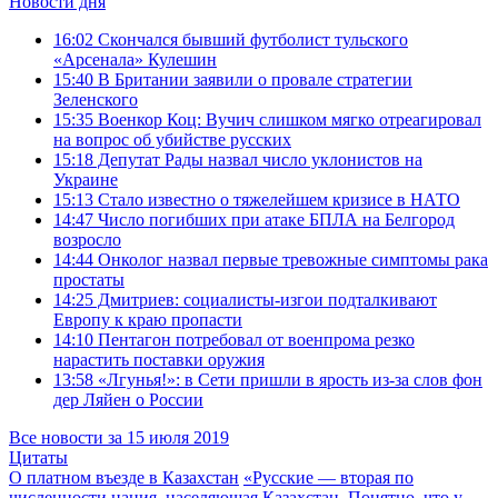
Новости дня
16:02
Скончался бывший футболист тульского
«Арсенала» Кулешин
15:40
В Британии заявили о провале стратегии
Зеленского
15:35
Военкор Коц: Вучич слишком мягко отреагировал
на вопрос об убийстве русских
15:18
Депутат Рады назвал число уклонистов на
Украине
15:13
Стало известно о тяжелейшем кризисе в НАТО
14:47
Число погибших при атаке БПЛА на Белгород
возросло
14:44
Онколог назвал первые тревожные симптомы рака
простаты
14:25
Дмитриев: социалисты-изгои подталкивают
Европу к краю пропасти
14:10
Пентагон потребовал от военпрома резко
нарастить поставки оружия
13:58
«Лгунья!»: в Сети пришли в ярость из-за слов фон
дер Ляйен о России
Все новости за 15 июля 2019
Цитаты
О платном въезде в Казахстан
«Русские — вторая по
численности нация, населяющая Казахстан. Понятно, что у