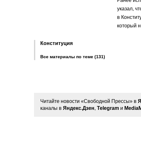
Ранее ис
указал, ч
в Констит
который н
Конституция
Все материалы по теме (131)
Читайте новости «Свободной Прессы» в
Я
каналы в
Яндекс.Дзен
,
Telegram
и
MediaM