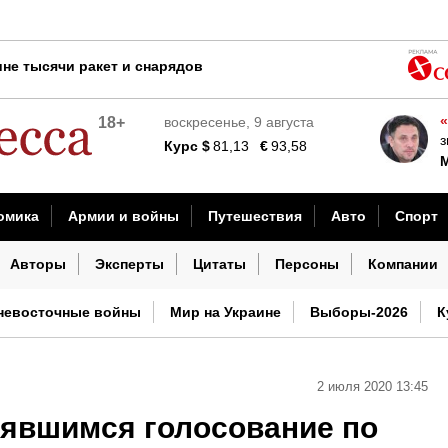
о срочным призывом из-за произошедшего в Одессе
не тысячи ракет и снарядов
м наказал Киев за удары по НПЗ
«
18+
воскресенье, 9 августа
ния
з
Курс
$
81,13
€
93,58
дением
аются ровно в 3 часа ночи
омика
Армии и войны
Путешествия
Авто
Спорт
ркта
шествия
Наука и технологии
Культура
Погода
И
Авторы
Эксперты
Цитаты
Персоны
Компании
ерях ВСУ
невосточные войны
Мир на Украине
Выборы-2026
К
2 июля 2020 13:45
оявшимся голосование по