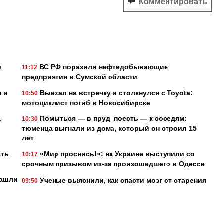
Комментировать
е
ВС РФ поразили нефтедобывающие
11:12
предприятия в Сумской области
н и
Выехал на встречку и столкнулся с Toyota:
10:50
мотоциклист погиб в Новосибирске
а
Помыться — в пруд, поесть — к соседям:
10:30
тюменца выгнали из дома, который он строил 15
лет
ать
«Мир проснись!»: на Украине выступили со
10:17
срочным призывом из-за произошедшего в Одессе
нашли
Ученые выяснили, как спасти мозг от старения
09:50