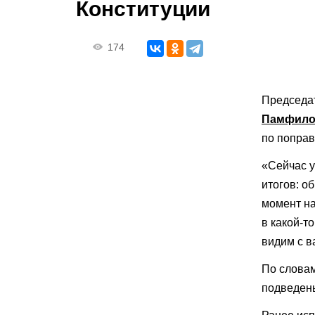
Конституции
174
Председа
Памфило
по поправ
«Сейчас у
итогов: о
момент на
в какой-т
видим с в
По слова
подведены