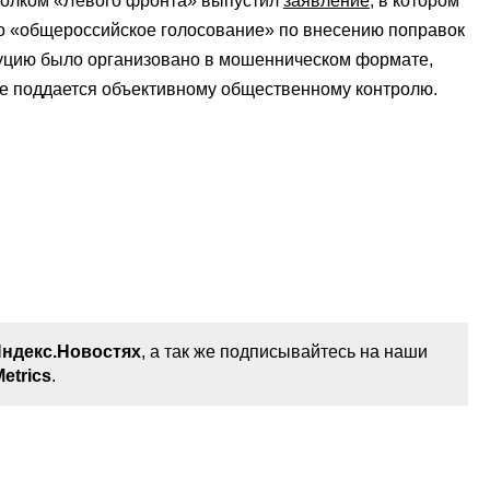
полком «Левого фронта» выпустил
заявление
, в котором
то «общероссийское голосование» по внесению поправок
уцию было организовано в мошенническом формате,
е поддается объективному общественному контролю.
ндекс.Новостях
, а так же подписывайтесь на наши
etrics
.