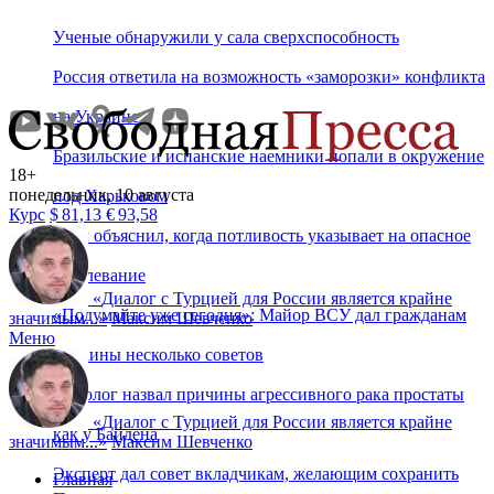
Ученые обнаружили у сала сверхспособность
Россия ответила на возможность «заморозки» конфликта
на Украине
Бразильские и испанские наемники попали в окружение
18+
понедельник, 10 августа
под Харьковом
Курс
$
81,13
€
93,58
Врач объяснил, когда потливость указывает на опасное
заболевание
«
Диалог с Турцией для России является крайне
«Подумайте уже сегодня»: Майор ВСУ дал гражданам
значимым...
»
Максим Шевченко
Меню
Украины несколько советов
Онколог назвал причины агрессивного рака простаты
«
Диалог с Турцией для России является крайне
как у Байдена
значимым...
»
Максим Шевченко
Эксперт дал совет вкладчикам, желающим сохранить
Главная