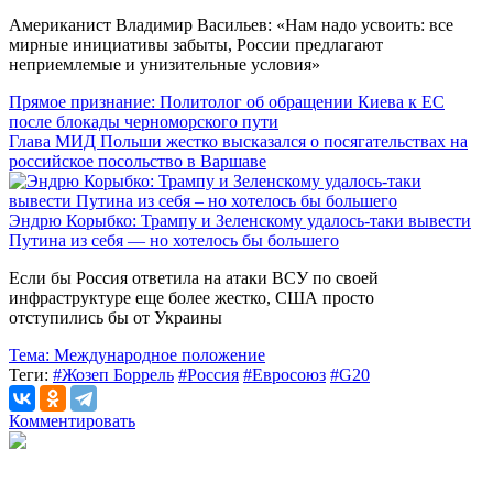
Американист Владимир Васильев: «Нам надо усвоить: все
мирные инициативы забыты, России предлагают
неприемлемые и унизительные условия»
Прямое признание: Политолог об обращении Киева к ЕС
после блокады черноморского пути
Глава МИД Польши жестко высказался о посягательствах на
российское посольство в Варшаве
Эндрю Корыбко: Трампу и Зеленскому удалось-таки вывести
Путина из себя — но хотелось бы большего
Если бы Россия ответила на атаки ВСУ по своей
инфраструктуре еще более жестко, США просто
отступились бы от Украины
Тема:
Международное положение
Теги:
#Жозеп Боррель
#Россия
#Евросоюз
#G20
Комментировать