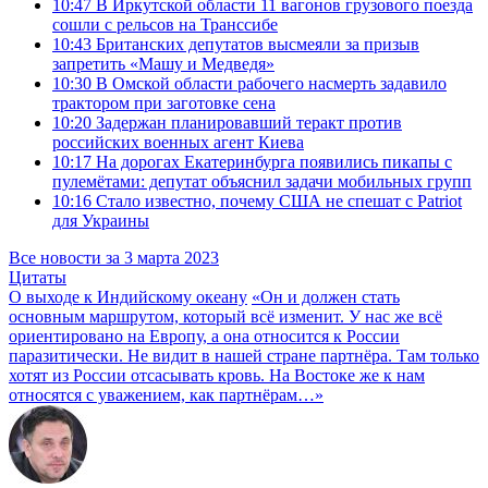
10:47
В Иркутской области 11 вагонов грузового поезда
сошли с рельсов на Транссибе
10:43
Британских депутатов высмеяли за призыв
запретить «Машу и Медведя»
10:30
В Омской области рабочего насмерть задавило
трактором при заготовке сена
10:20
Задержан планировавший теракт против
российских военных агент Киева
10:17
На дорогах Екатеринбурга появились пикапы с
пулемётами: депутат объяснил задачи мобильных групп
10:16
Стало известно, почему США не спешат с Patriot
для Украины
Все новости за 3 марта 2023
Цитаты
О выходе к Индийскому океану
«Он и должен стать
основным маршрутом, который всё изменит. У нас же всё
ориентировано на Европу, а она относится к России
паразитически. Не видит в нашей стране партнёра. Там только
хотят из России отсасывать кровь. На Востоке же к нам
относятся с уважением, как партнёрам…»