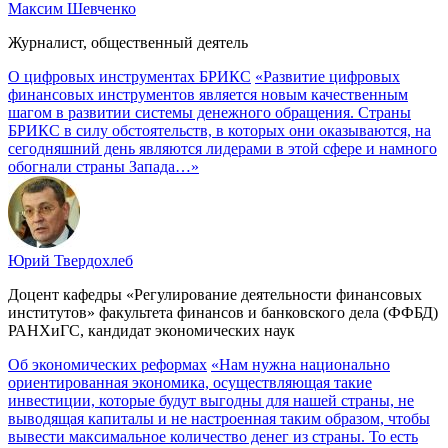
Максим Шевченко
Журналист, общественный деятель
О цифровых инструментах БРИКС
«Развитие цифровых
финансовых инструментов является новым качественным
шагом в развитии системы денежного обращения. Страны
БРИКС в силу обстоятельств, в которых они оказываются, на
сегодняшний день являются лидерами в этой сфере и намного
обогнали страны Запада…»
Юрий Твердохлеб
Доцент кафедры «Регулирование деятельности финансовых
институтов» факультета финансов и банковского дела (ФФБД)
РАНХиГС, кандидат экономических наук
Об экономических реформах
«Нам нужна национально
ориентированная экономика, осуществляющая такие
инвестиции, которые будут выгодны для нашей страны, не
выводящая капиталы и не настроенная таким образом, чтобы
вывести максимальное количество денег из страны. То есть