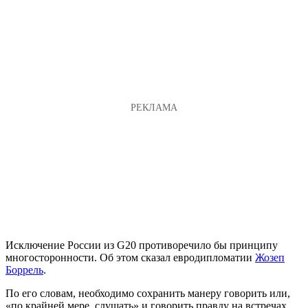
Исключение России из G20 противоречило бы принципу
многосторонности. Об этом сказал евродипломатии
Жозеп
Боррель
.
По его словам, необходимо сохранить манеру говорить или,
«по крайней мере, слушать» и говорить правду на встречах