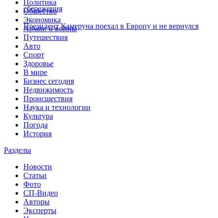
Политика
сбережения
Общество
Экономика
Президент Камеруна поехал в Европу и не вернулся
Армии и войны
Путешествия
Авто
Спорт
Здоровье
В мире
Бизнес сегодня
Недвижимость
Происшествия
Наука и технологии
Культура
Погода
История
Разделы
Новости
Статьи
Фото
СП-Видео
Авторы
Эксперты