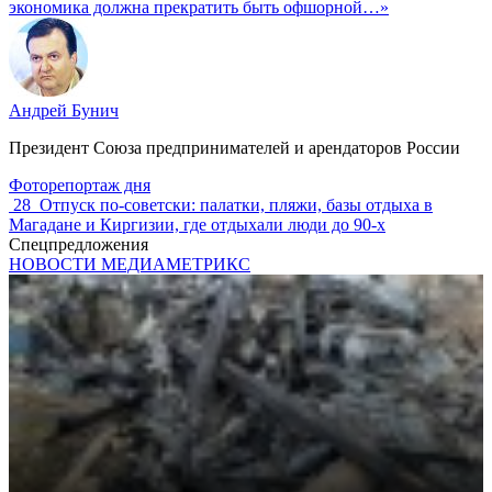
экономика должна прекратить быть офшорной…»
Андрей Бунич
Президент Союза предпринимателей и арендаторов России
Фоторепортаж дня
28
Отпуск по‑советски: палатки, пляжи, базы отдыха в
Магадане и Киргизии, где отдыхали люди до 90-х
Спецпредложения
НОВОСТИ МЕДИАМЕТРИКС